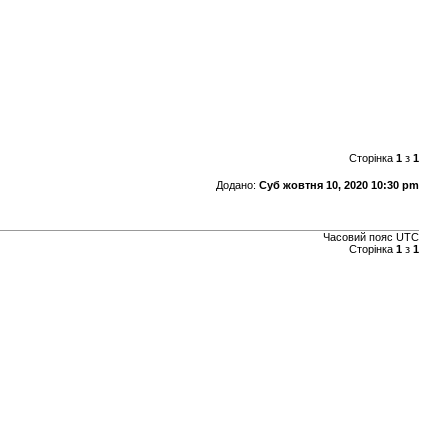
Сторінка
1
з
1
Додано:
Суб жовтня 10, 2020 10:30 pm
Часовий пояс
UTC
Сторінка
1
з
1