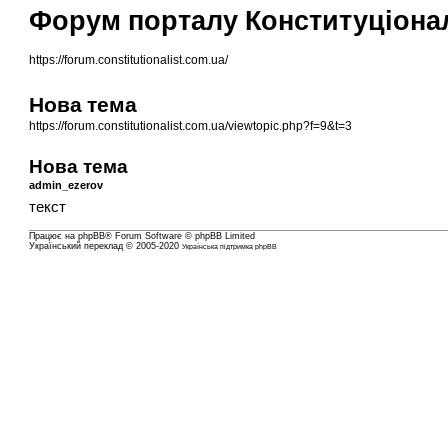
Форум порталу Конституціона
https://forum.constitutionalist.com.ua/
Нова тема
https://forum.constitutionalist.com.ua/viewtopic.php?f=9&t=3
Нова тема
admin_ezerov
текст
Працює на
phpBB
® Forum Software © phpBB Limited
Український переклад © 2005-2020
Українська підтримка phpBB