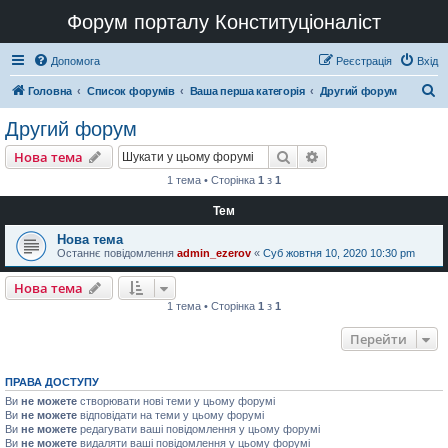
Форум порталу Конституціоналіст
Допомога
Реєстрація
Вхід
П
Головна
Список форумів
Ваша перша категорія
Другий форум
о
Другий форум
ш
Пошук
Розширений пошу
Нова тема
у
1 тема • Сторінка
1
з
1
к
Тем
Нова тема
Останнє повідомлення
admin_ezerov
«
Суб жовтня 10, 2020 10:30 pm
Нова тема
1 тема • Сторінка
1
з
1
Перейти
ПРАВА ДОСТУПУ
Ви
не можете
створювати нові теми у цьому форумі
Ви
не можете
відповідати на теми у цьому форумі
Ви
не можете
редагувати ваші повідомлення у цьому форумі
Ви
не можете
видаляти ваші повідомлення у цьому форумі