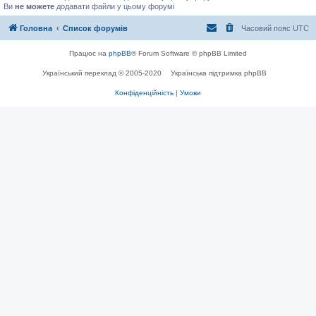
Ви
не можете
додавати файли у цьому форумі
Головна
Список форумів
Часовий пояс
UTC
Працює на
phpBB
® Forum Software © phpBB Limited
Український переклад © 2005-2020
Українська підтримка phpBB
Конфіденційність
|
Умови