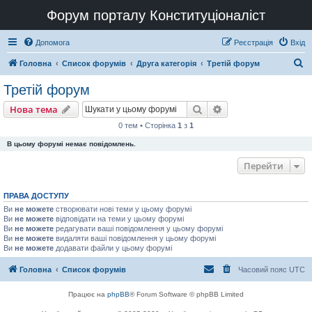
Форум порталу Конституціоналіст
Допомога
Реєстрація
Вхід
П
Головна
Список форумів
Друга категорія
Третій форум
о
Третій форум
ш
Пошук
Розширений пошу
Нова тема
у
0 тем • Сторінка
1
з
1
к
В цьому форумі немає повідомлень.
Перейти
ПРАВА ДОСТУПУ
Ви
не можете
створювати нові теми у цьому форумі
Ви
не можете
відповідати на теми у цьому форумі
Ви
не можете
редагувати ваші повідомлення у цьому форумі
Ви
не можете
видаляти ваші повідомлення у цьому форумі
Ви
не можете
додавати файли у цьому форумі
Головна
Список форумів
Часовий пояс
UTC
Працює на
phpBB
® Forum Software © phpBB Limited