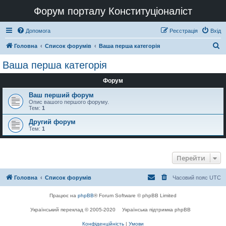
Форум порталу Конституціоналіст
Допомога
Реєстрація
Вхід
П
Головна
Список форумів
Ваша перша категорія
о
Ваша перша категорія
ш
Форум
у
к
Ваш перший форум
Опис вашого першого форуму.
Тем:
1
Другий форум
Тем:
1
Перейти
Головна
Список форумів
Часовий пояс
UTC
Працює на
phpBB
® Forum Software © phpBB Limited
Український переклад © 2005-2020
Українська підтримка phpBB
Конфіденційність
|
Умови