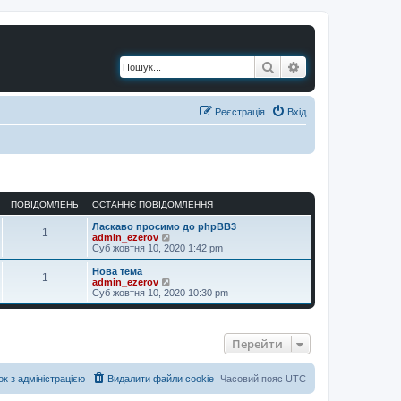
Пошук
Розширений по
Реєстрація
Вхід
ПОВІДОМЛЕНЬ
ОСТАННЄ ПОВІДОМЛЕННЯ
Ласкаво просимо до phpBB3
1
П
admin_ezerov
е
Суб жовтня 10, 2020 1:42 pm
р
е
Нова тема
1
г
П
admin_ezerov
л
е
Суб жовтня 10, 2020 10:30 pm
я
р
н
е
у
г
т
л
Перейти
и
я
о
н
с
у
т
т
ок з адміністрацією
Видалити файли cookie
Часовий пояс
UTC
а
и
н
о