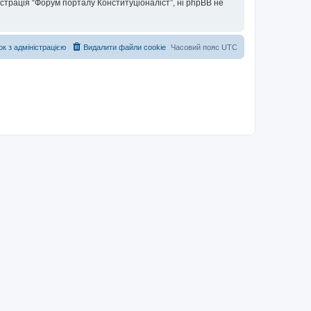
істрація “Форум порталу Конституціоналіст”, ні phpBB не
ок з адміністрацією
Видалити файли cookie
Часовий пояс
UTC