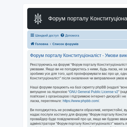
Форум порталу Конституціона
Швидкий доступ
Допомога
Головна
Список форумів
Форум порталу Конституціоналіст - Умови ви
Реєструючись на форумі “Форум порталу Конституціоналіст” (н
умовами. Якщо ви не погоджуєтесь з ними, будь ласка, не з
зробимо усе для того, щоб проінформувати вас про це, одн
Конституціоналіст” після оновлення чи виправлення умов к
Наші форуми працюють на базі скрипту phpBB (надалі “вони”
випущене за ліцензією “
GNU General Public License v2
” (на
пов'язані з організацією і підтримкою інтернет-дискусій і 
ласка, перегляньте:
https://www.phpbb.com/
.
Ви погоджуєтесь не розміщувати образливі, непристойні, вул
надає послуги хостингу для форуму “Форум порталу Конституц
провайдер буде повідомлений про це, якщо ми будемо вважа
адміністратори “Форум порталу Конституціоналіст” мають пр