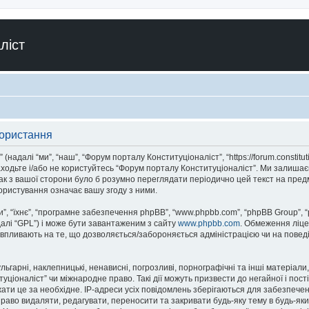
ліст
користання
адалі “ми”, “наш”, “Форум порталу Конституціоналіст”, “https://forum.constitut
аходьте і/або не користуйтесь “Форум порталу Конституціоналіст”. Ми залишає
ак з вашої сторони було б розумно переглядати періодично цей текст на пред
ористування означає вашу згоду з ними.
, “їхнє”, “програмне забезпечення phpBB”, “www.phpbb.com”, “phpBB Group”, 
далі “GPL”) і може бути завантаженим з сайту
www.phpbb.com
. Обмеження ліце
не впливають на те, що дозволяється/забороняється адміністрацією чи на повед
ьгарні, наклепницькі, ненависні, погрозливі, порнографічні та інші матеріали,
іоналіст” чи міжнародне право. Такі дії можуть призвести до негайної і пості
ти це за необхідне. IP-адреси усіх повідомлень зберігаються для забезпечен
аво видаляти, редагувати, переносити та закривати будь-яку тему в будь-який