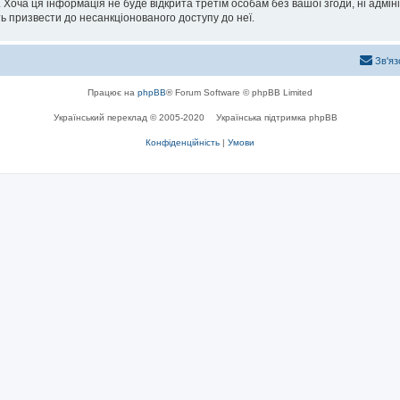
 Хоча ця інформація не буде відкрита третім особам без вашої згоди, ні адмін
жуть призвести до несанкціонованого доступу до неї.
Зв'яз
Працює на
phpBB
® Forum Software © phpBB Limited
Український переклад © 2005-2020
Українська підтримка phpBB
Конфіденційність
|
Умови