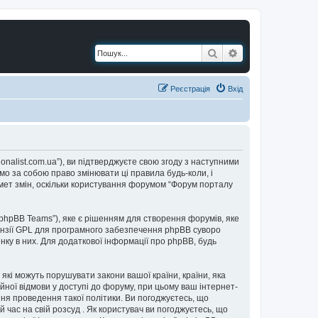
Пошук
Розширений по
Реєстрація
Вхід
ionalist.com.ua”), ви підтверджуєте свою згоду з наступними
мо за собою право змінювати ці правила будь-коли, і
мет змін, оскільки користування форумом “Форум порталу
“phpBB Teams”), яке є рішенням для створення форумів, яке
нзії GPL для програмного забезпечення phpBB суворо
інку в них. Для додаткової інформації про phpBB, будь
 які можуть порушувати закони вашої країни, країни, яка
йної відмови у доступі до форуму, при цьому ваш інтернет-
ня проведення такої політики. Ви погоджуєтесь, що
 час на свій розсуд . Як користувач ви погоджуєтесь, що