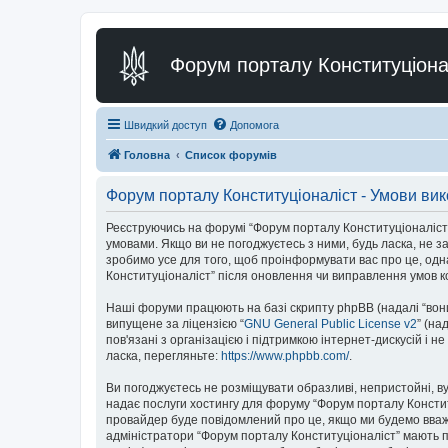
Форум порталу Конституціона
Швидкий доступ
Допомога
Головна
Список форумів
Форум порталу Конституціоналіст - Умови ви
Реєструючись на форумі “Форум порталу Конституціоналіст” (н
умовами. Якщо ви не погоджуєтесь з ними, будь ласка, не з
зробимо усе для того, щоб проінформувати вас про це, одн
Конституціоналіст” після оновлення чи виправлення умов к
Наші форуми працюють на базі скрипту phpBB (надалі “вони”
випущене за ліцензією “
GNU General Public License v2
” (на
пов'язані з організацією і підтримкою інтернет-дискусій і 
ласка, перегляньте:
https://www.phpbb.com/
.
Ви погоджуєтесь не розміщувати образливі, непристойні, вул
надає послуги хостингу для форуму “Форум порталу Конституц
провайдер буде повідомлений про це, якщо ми будемо вважа
адміністратори “Форум порталу Конституціоналіст” мають пр