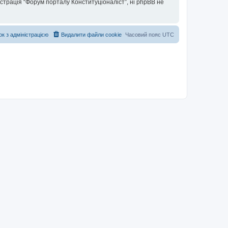
істрація “Форум порталу Конституціоналіст”, ні phpBB не
ок з адміністрацією
Видалити файли cookie
Часовий пояс
UTC