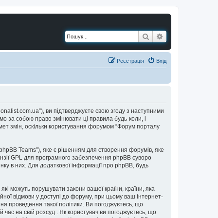
Пошук
Розширений по
Реєстрація
Вхід
ionalist.com.ua”), ви підтверджуєте свою згоду з наступними
мо за собою право змінювати ці правила будь-коли, і
мет змін, оскільки користування форумом “Форум порталу
“phpBB Teams”), яке є рішенням для створення форумів, яке
нзії GPL для програмного забезпечення phpBB суворо
інку в них. Для додаткової інформації про phpBB, будь
 які можуть порушувати закони вашої країни, країни, яка
йної відмови у доступі до форуму, при цьому ваш інтернет-
ня проведення такої політики. Ви погоджуєтесь, що
 час на свій розсуд . Як користувач ви погоджуєтесь, що