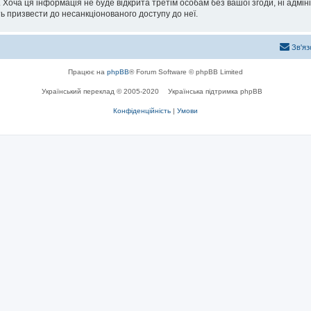
 Хоча ця інформація не буде відкрита третім особам без вашої згоди, ні адмін
жуть призвести до несанкціонованого доступу до неї.
Зв'яз
Працює на
phpBB
® Forum Software © phpBB Limited
Український переклад © 2005-2020
Українська підтримка phpBB
Конфіденційність
|
Умови