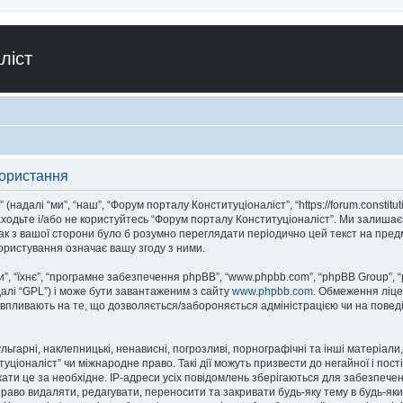
ліст
користання
адалі “ми”, “наш”, “Форум порталу Конституціоналіст”, “https://forum.constitut
аходьте і/або не користуйтесь “Форум порталу Конституціоналіст”. Ми залишає
ак з вашої сторони було б розумно переглядати періодично цей текст на пред
ористування означає вашу згоду з ними.
, “їхнє”, “програмне забезпечення phpBB”, “www.phpbb.com”, “phpBB Group”, 
далі “GPL”) і може бути завантаженим з сайту
www.phpbb.com
. Обмеження ліце
не впливають на те, що дозволяється/забороняється адміністрацією чи на повед
ьгарні, наклепницькі, ненависні, погрозливі, порнографічні та інші матеріали,
іоналіст” чи міжнародне право. Такі дії можуть призвести до негайної і пості
ти це за необхідне. IP-адреси усіх повідомлень зберігаються для забезпечен
аво видаляти, редагувати, переносити та закривати будь-яку тему в будь-який