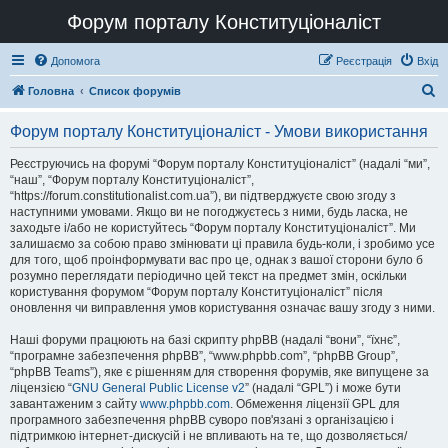
Форум порталу Конституціоналіст
Допомога
Реєстрація
Вхід
П
Головна
Список форумів
о
Форум порталу Конституціоналіст - Умови використання
ш
у
Реєструючись на форумі “Форум порталу Конституціоналіст” (надалі “ми”,
“наш”, “Форум порталу Конституціоналіст”,
к
“https://forum.constitutionalist.com.ua”), ви підтверджуєте свою згоду з
наступними умовами. Якщо ви не погоджуєтесь з ними, будь ласка, не
заходьте і/або не користуйтесь “Форум порталу Конституціоналіст”. Ми
залишаємо за собою право змінювати ці правила будь-коли, і зробимо усе
для того, щоб проінформувати вас про це, однак з вашої сторони було б
розумно переглядати періодично цей текст на предмет змін, оскільки
користування форумом “Форум порталу Конституціоналіст” після
оновлення чи виправлення умов користування означає вашу згоду з ними.
Наші форуми працюють на базі скрипту phpBB (надалі “вони”, “їхнє”,
“програмне забезпечення phpBB”, “www.phpbb.com”, “phpBB Group”,
“phpBB Teams”), яке є рішенням для створення форумів, яке випущене за
ліцензією “
GNU General Public License v2
” (надалі “GPL”) і може бути
завантаженим з сайту
www.phpbb.com
. Обмеження ліцензії GPL для
програмного забезпечення phpBB суворо пов'язані з організацією і
підтримкою інтернет-дискусій і не впливають на те, що дозволяється/