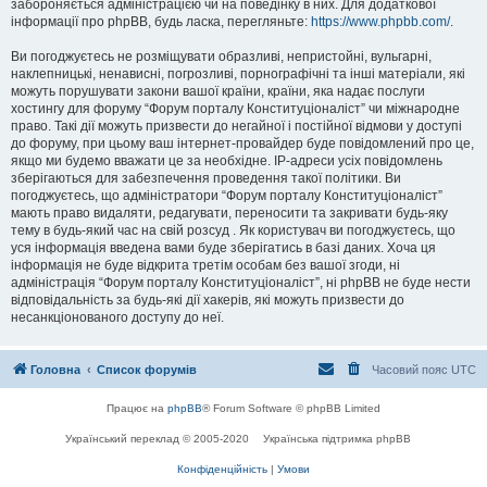
забороняється адміністрацією чи на поведінку в них. Для додаткової
інформації про phpBB, будь ласка, перегляньте:
https://www.phpbb.com/
.
Ви погоджуєтесь не розміщувати образливі, непристойні, вульгарні,
наклепницькі, ненависні, погрозливі, порнографічні та інші матеріали, які
можуть порушувати закони вашої країни, країни, яка надає послуги
хостингу для форуму “Форум порталу Конституціоналіст” чи міжнародне
право. Такі дії можуть призвести до негайної і постійної відмови у доступі
до форуму, при цьому ваш інтернет-провайдер буде повідомлений про це,
якщо ми будемо вважати це за необхідне. IP-адреси усіх повідомлень
зберігаються для забезпечення проведення такої політики. Ви
погоджуєтесь, що адміністратори “Форум порталу Конституціоналіст”
мають право видаляти, редагувати, переносити та закривати будь-яку
тему в будь-який час на свій розсуд . Як користувач ви погоджуєтесь, що
уся інформація введена вами буде зберігатись в базі даних. Хоча ця
інформація не буде відкрита третім особам без вашої згоди, ні
адміністрація “Форум порталу Конституціоналіст”, ні phpBB не буде нести
відповідальність за будь-які дії хакерів, які можуть призвести до
несанкціонованого доступу до неї.
Головна
Список форумів
Часовий пояс
UTC
Працює на
phpBB
® Forum Software © phpBB Limited
Український переклад © 2005-2020
Українська підтримка phpBB
Конфіденційність
|
Умови