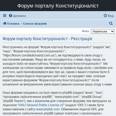
Форум порталу Конституціоналіст
Допомога
Вхід
П
Головна
Список форумів
о
Мова:
ш
Форум порталу Конституціоналіст - Реєстрація
у
Реєструючись на форумі “Форум порталу Конституціоналіст” (надалі “ми”,
к
“наш”, “Форум порталу Конституціоналіст”,
“https://forum.constitutionalist.com.ua”), ви підтверджуєте свою згоду з
наступними умовами. Якщо ви не погоджуєтесь з ними, будь ласка, не
заходьте і/або не користуйтесь “Форум порталу Конституціоналіст”. Ми
залишаємо за собою право змінювати ці правила будь-коли, і зробимо усе
для того, щоб проінформувати вас про це, однак з вашої сторони було б
розумно переглядати періодично цей текст на предмет змін, оскільки
користування форумом “Форум порталу Конституціоналіст” після
оновлення чи виправлення умов користування означає вашу згоду з ними.
Наші форуми працюють на базі скрипту phpBB (надалі “вони”, “їхнє”,
“програмне забезпечення phpBB”, “www.phpbb.com”, “phpBB Group”,
“phpBB Teams”), яке є рішенням для створення форумів, яке випущене за
ліцензією “
GNU General Public License v2
” (надалі “GPL”) і може бути
завантаженим з сайту
www.phpbb.com
. Обмеження ліцензії GPL для
програмного забезпечення phpBB суворо пов'язані з організацією і