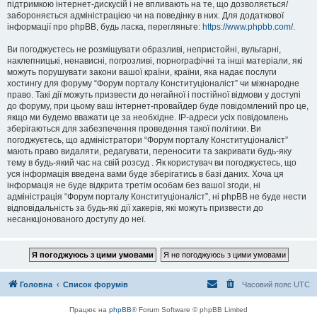
підтримкою інтернет-дискусій і не впливають на те, що дозволяється/
забороняється адміністрацією чи на поведінку в них. Для додаткової
інформації про phpBB, будь ласка, перегляньте:
https://www.phpbb.com/
.
Ви погоджуєтесь не розміщувати образливі, непристойні, вульгарні,
наклепницькі, ненависні, погрозливі, порнографічні та інші матеріали, які
можуть порушувати закони вашої країни, країни, яка надає послуги
хостингу для форуму “Форум порталу Конституціоналіст” чи міжнародне
право. Такі дії можуть призвести до негайної і постійної відмови у доступі
до форуму, при цьому ваш інтернет-провайдер буде повідомлений про це,
якщо ми будемо вважати це за необхідне. IP-адреси усіх повідомлень
зберігаються для забезпечення проведення такої політики. Ви
погоджуєтесь, що адміністратори “Форум порталу Конституціоналіст”
мають право видаляти, редагувати, переносити та закривати будь-яку
тему в будь-який час на свій розсуд . Як користувач ви погоджуєтесь, що
уся інформація введена вами буде зберігатись в базі даних. Хоча ця
інформація не буде відкрита третім особам без вашої згоди, ні
адміністрація “Форум порталу Конституціоналіст”, ні phpBB не буде нести
відповідальність за будь-які дії хакерів, які можуть призвести до
несанкціонованого доступу до неї.
Головна
Список форумів
Часовий пояс
UTC
Працює на
phpBB
® Forum Software © phpBB Limited