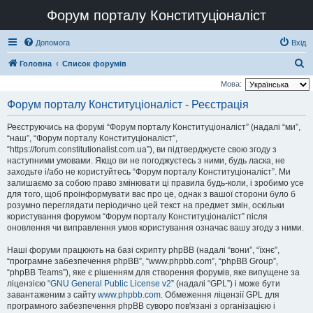
Форум порталу Конституціоналіст
Допомога
Вхід
П
Головна
Список форумів
о
Мова:
ш
Форум порталу Конституціоналіст - Реєстрація
у
Реєструючись на форумі “Форум порталу Конституціоналіст” (надалі “ми”,
к
“наш”, “Форум порталу Конституціоналіст”,
“https://forum.constitutionalist.com.ua”), ви підтверджуєте свою згоду з
наступними умовами. Якщо ви не погоджуєтесь з ними, будь ласка, не
заходьте і/або не користуйтесь “Форум порталу Конституціоналіст”. Ми
залишаємо за собою право змінювати ці правила будь-коли, і зробимо усе
для того, щоб проінформувати вас про це, однак з вашої сторони було б
розумно переглядати періодично цей текст на предмет змін, оскільки
користування форумом “Форум порталу Конституціоналіст” після
оновлення чи виправлення умов користування означає вашу згоду з ними.
Наші форуми працюють на базі скрипту phpBB (надалі “вони”, “їхнє”,
“програмне забезпечення phpBB”, “www.phpbb.com”, “phpBB Group”,
“phpBB Teams”), яке є рішенням для створення форумів, яке випущене за
ліцензією “
GNU General Public License v2
” (надалі “GPL”) і може бути
завантаженим з сайту
www.phpbb.com
. Обмеження ліцензії GPL для
програмного забезпечення phpBB суворо пов'язані з організацією і