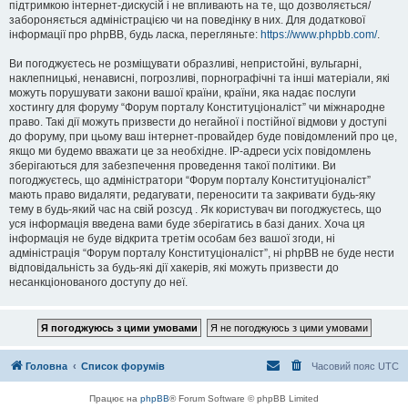
підтримкою інтернет-дискусій і не впливають на те, що дозволяється/
забороняється адміністрацією чи на поведінку в них. Для додаткової
інформації про phpBB, будь ласка, перегляньте:
https://www.phpbb.com/
.
Ви погоджуєтесь не розміщувати образливі, непристойні, вульгарні,
наклепницькі, ненависні, погрозливі, порнографічні та інші матеріали, які
можуть порушувати закони вашої країни, країни, яка надає послуги
хостингу для форуму “Форум порталу Конституціоналіст” чи міжнародне
право. Такі дії можуть призвести до негайної і постійної відмови у доступі
до форуму, при цьому ваш інтернет-провайдер буде повідомлений про це,
якщо ми будемо вважати це за необхідне. IP-адреси усіх повідомлень
зберігаються для забезпечення проведення такої політики. Ви
погоджуєтесь, що адміністратори “Форум порталу Конституціоналіст”
мають право видаляти, редагувати, переносити та закривати будь-яку
тему в будь-який час на свій розсуд . Як користувач ви погоджуєтесь, що
уся інформація введена вами буде зберігатись в базі даних. Хоча ця
інформація не буде відкрита третім особам без вашої згоди, ні
адміністрація “Форум порталу Конституціоналіст”, ні phpBB не буде нести
відповідальність за будь-які дії хакерів, які можуть призвести до
несанкціонованого доступу до неї.
Головна
Список форумів
Часовий пояс
UTC
Працює на
phpBB
® Forum Software © phpBB Limited