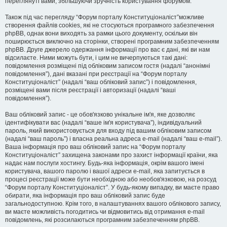
переглянуті вами, збільшуючи зручність користування форумом.
Також під час перегляду “Форум порталу Конституціоналіст”можливе
створення файлів cookies, які не стосуються програмного забезпечення
phpBB, однак вони виходять за рамки цього документу, оскільки він
поширюється виключно на сторінки, створені програмним забезпеченням
phpBB. Друге джерело одержання інформації про вас є дані, які ви нам
відсилаєте. Ними можуть бути, і цим не вичерпуються такі дані:
повідомлення розміщені під обліковим записом гостя (надалі “анонімні
повідомлення”), дані вказані при реєстрації на “Форум порталу
Конституціоналіст” (надалі “ваш обліковий запис”) і повідомлення,
розміщені вами після реєстрації і авторизації (надалі “ваші
повідомлення”).
Ваш обліковий запис - це обов'язково унікальне ім'я, яке дозволяє
ідентифікувати вас (надалі “ваше ім'я користувача”), індивідуальний
пароль, який використовується для входу під вашим обліковим записом
(надалі “ваш пароль”) і власна реальна адреса e-mail (надалі “ваш e-mail”).
Ваша інформація про ваш обліковий запис на “Форум порталу
Конституціоналіст” захищена законами про захист інформації країни, яка
надає нам послуги хостингу. Будь-яка інформація, окрім вашого імені
користувача, вашого паролю і вашої адреси e-mail, яка запитується в
процесі реєстрації може бути необхідною або необов'язковою, на розсуд
“Форум порталу Конституціоналіст”. У будь-якому випадку, ви маєте право
обирати, яка інформація про ваш обліковий запис буде
загальнодоступною. Крім того, в налаштуваннях вашого облікового запису,
ви маєте можливість погодитись чи відмовитись від отримання e-mail
повідомлень, які розсилаються програмним забезпеченням phpBB.