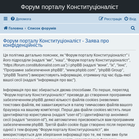
Форум порталу Конституціоналіст
Допомога
Реєстрація
Вхід
П
Головна
Список форумів
о
Форум порталу Конституціоналіст - Заява про
ш
конфіденційність
у
Ця політика детально пояснює, як “Форум порталу Конституціоналіст” і
к
його підрозділи (надалі “ми”, “наш”, “Форум порталу Конституціоналіст”,
“https://forum.constitutionalist.com.ua”) і phpBB (надалі “вони”, “їх”, “їхнє”,
“Програмне забезпечення phpBB”, “www.phpbb.com”, “phpBB Group”,
“phpBB Teams”) використовують інформацію, отриману під час будь-якої
вашої сесії (надалі “інформація про вас”).
Інформація про вас збирається двома способами. По перше, перегляд
“Форум порталу Конституціоналіст” призведе до створення програмним
забезпеченням phpBB деякої кількості файлів cookies (невеликих
текстових файлів, які завантажуються в папку тимчасових файлів вашого
браузера на вашому комп'ютері. Перші два файли cookies містять лише
ідентифікатор користувача (надалі “user-id”) і ідентифікатор анонімної
сесії (надалі “session-id”), які автоматично присвоюються вам програмним
забезпеченням phpBB. Третій файл cookie буде створено після перегляду
однієї з тем форуму “Форум порталу Конституціоналіст”, він
використовується для зберігання інформації про те, які теми вже були