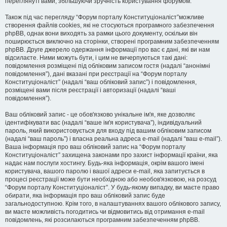
переглянуті вами, збільшуючи зручність користування форумом.
Також під час перегляду “Форум порталу Конституціоналіст”можливе
створення файлів cookies, які не стосуються програмного забезпечення
phpBB, однак вони виходять за рамки цього документу, оскільки він
поширюється виключно на сторінки, створені програмним забезпеченням
phpBB. Друге джерело одержання інформації про вас є дані, які ви нам
відсилаєте. Ними можуть бути, і цим не вичерпуються такі дані:
повідомлення розміщені під обліковим записом гостя (надалі “анонімні
повідомлення”), дані вказані при реєстрації на “Форум порталу
Конституціоналіст” (надалі “ваш обліковий запис”) і повідомлення,
розміщені вами після реєстрації і авторизації (надалі “ваші
повідомлення”).
Ваш обліковий запис - це обов'язково унікальне ім'я, яке дозволяє
ідентифікувати вас (надалі “ваше ім'я користувача”), індивідуальний
пароль, який використовується для входу під вашим обліковим записом
(надалі “ваш пароль”) і власна реальна адреса e-mail (надалі “ваш e-mail”).
Ваша інформація про ваш обліковий запис на “Форум порталу
Конституціоналіст” захищена законами про захист інформації країни, яка
надає нам послуги хостингу. Будь-яка інформація, окрім вашого імені
користувача, вашого паролю і вашої адреси e-mail, яка запитується в
процесі реєстрації може бути необхідною або необов'язковою, на розсуд
“Форум порталу Конституціоналіст”. У будь-якому випадку, ви маєте право
обирати, яка інформація про ваш обліковий запис буде
загальнодоступною. Крім того, в налаштуваннях вашого облікового запису,
ви маєте можливість погодитись чи відмовитись від отримання e-mail
повідомлень, які розсилаються програмним забезпеченням phpBB.