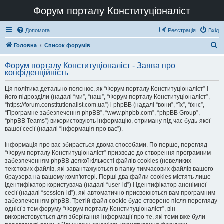
Форум порталу Конституціоналіст
Допомога
Реєстрація
Вхід
П
Головна
Список форумів
о
Форум порталу Конституціоналіст - Заява про
ш
конфіденційність
у
Ця політика детально пояснює, як “Форум порталу Конституціоналіст” і
к
його підрозділи (надалі “ми”, “наш”, “Форум порталу Конституціоналіст”,
“https://forum.constitutionalist.com.ua”) і phpBB (надалі “вони”, “їх”, “їхнє”,
“Програмне забезпечення phpBB”, “www.phpbb.com”, “phpBB Group”,
“phpBB Teams”) використовують інформацію, отриману під час будь-якої
вашої сесії (надалі “інформація про вас”).
Інформація про вас збирається двома способами. По перше, перегляд
“Форум порталу Конституціоналіст” призведе до створення програмним
забезпеченням phpBB деякої кількості файлів cookies (невеликих
текстових файлів, які завантажуються в папку тимчасових файлів вашого
браузера на вашому комп'ютері. Перші два файли cookies містять лише
ідентифікатор користувача (надалі “user-id”) і ідентифікатор анонімної
сесії (надалі “session-id”), які автоматично присвоюються вам програмним
забезпеченням phpBB. Третій файл cookie буде створено після перегляду
однієї з тем форуму “Форум порталу Конституціоналіст”, він
використовується для зберігання інформації про те, які теми вже були