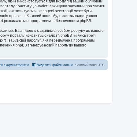
ароль, який використовується для входу під вашим обліковим
ум порталу Конституціоналіст” захищена законами про захист
mail, яка запитується в процесі реєстрації може бути
рмація про ваш обліковий запис буде загальнодоступною.
, які розсилаються програмним забезпеченням phpBB.
бсайтах. Ваш пароль є єдиним способом доступу до вашого
Форум порталу Конституціоналіст”, phpBB чи якісь треті
ю “Я забув свій пароль”, яка передбачена програмним
езпечення phpBB згенерує новий пароль до вашого
ок з адміністрацією
Видалити файли cookie
Часовий пояс
UTC