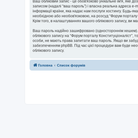
Ваш обліковий запис - це обов'язково унікальне ім'я, яке д
записом (надалі “ваш пароль”) і власна реальна адреса e-m
інформації країни, яка надає нам послуги хостингу. Будь-як
необхідною або необов'язковою, на розсуд “Форум порталу 
Крім того, в налаштуваннях вашого облікового запису, ви 
Ваш пароль надійно зашифровано (одностороннім хешем). П
облікового запису на “Форум порталу Конституціоналіст”, то
особи, не мають права запитати ваш пароль. Якщо ви забуд
забезпеченням phpBB. Під час цієї процедури вам буде нео
облікового запису.
Головна
Список форумів