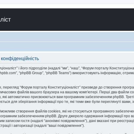
ліст
 конфіденційність
аліст” і його підрозділи (надалі “ми”, “наш”, “Форум порталу Конституціоналіст”
.phpbb.com”, “phpBB Group”, “phpBB Teams”) використовують інформацію, отриман
, перегляд “Форум порталу Конституціоналіст” призведе до створення програ
тимчасових файлів вашого браузера на вашому комп'ютері. Перші два файли co
n-id”), які автоматично присвоюються вам програмним забезпеченням phpBB. Трет
ється для зберігання інформації про те, які теми вже були переглянуті вами,
”можливе створення файлів cookies, які не стосуються програмного забезпече
рограмним забезпеченням phpBB. Друге джерело одержання інформації про вас є
им записом гостя (надалі “анонімні повідомлення”), дані вказані при реєстрац
трації і авторизації (надалі “ваші повідомлення”).