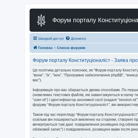
Форум порталу Конституціона
Швидкий доступ
Допомога
Головна
Список форумів
Форум порталу Конституціоналіст - Заява про
Ця політика детально пояснює, як “Форум порталу Конституціон
“вони”, “їх”, “їхнє”, “Програмне забезпечення phpBB”, “www
вас”).
Інформація про вас збирається двома способами. По перше
(невеликих текстових файлів, які завантажуються в папку 
“user-id”) і ідентифікатор анонімної сесії (надалі “sessio
форуму “Форум порталу Конституціоналіст”, він використову
Також під час перегляду “Форум порталу Конституціоналіст
оскільки він поширюється виключно на сторінки, створені п
вичерпуються такі дані: повідомлення розміщені під обліков
обліковий запис”) і повідомлення, розміщені вами після реєс