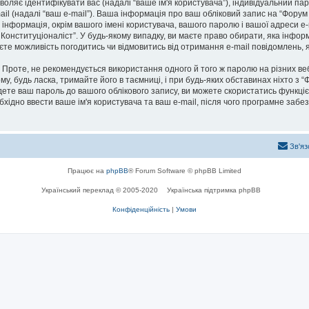
озволяє ідентифікувати вас (надалі “ваше ім'я користувача”), індивідуальний п
ail (надалі “ваш e-mail”). Ваша інформація про ваш обліковий запис на “Фор
а інформація, окрім вашого імені користувача, вашого паролю і вашої адреси e-
Конституціоналіст”. У будь-якому випадку, ви маєте право обирати, яка інфо
маєте можливість погодитись чи відмовитись від отримання e-mail повідомлень
роте, не рекомендується використання одного й того ж паролю на різних ве
му, будь ласка, тримайте його в таємниці, і при будь-яких обставинах ніхто з “
ете ваш пароль до вашого облікового запису, ви можете скористатись функціє
бхідно ввести ваше ім'я користувача та ваш e-mail, після чого програмне заб
Зв'яз
Працює на
phpBB
® Forum Software © phpBB Limited
Український переклад © 2005-2020
Українська підтримка phpBB
Конфіденційність
|
Умови