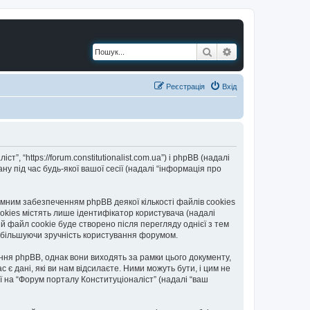
Пошук
Розширений по
Реєстрація
Вхід
, “https://forum.constitutionalist.com.ua”) і phpBB (надалі
у під час будь-якої вашої сесії (надалі “інформація про
мним забезпеченням phpBB деякої кількості файлів cookies
okies містять лише ідентифікатор користувача (надалі
ій файл cookie буде створено після перегляду однієї з тем
 збільшуючи зручність користування форумом.
ння phpBB, однак вони виходять за рамки цього документу,
 дані, які ви нам відсилаєте. Ними можуть бути, і цим не
ії на “Форум порталу Конституціоналіст” (надалі “ваш