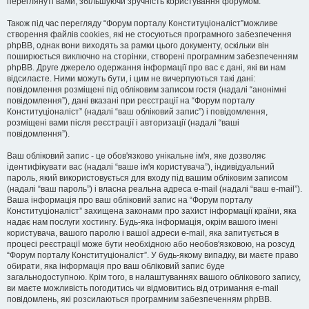
переглянуті вами, збільшуючи зручність користування форумом.
Також під час перегляду “Форум порталу Конституціоналіст”можливе
створення файлів cookies, які не стосуються програмного забезпечення
phpBB, однак вони виходять за рамки цього документу, оскільки він
поширюється виключно на сторінки, створені програмним забезпеченням
phpBB. Друге джерело одержання інформації про вас є дані, які ви нам
відсилаєте. Ними можуть бути, і цим не вичерпуються такі дані:
повідомлення розміщені під обліковим записом гостя (надалі “анонімні
повідомлення”), дані вказані при реєстрації на “Форум порталу
Конституціоналіст” (надалі “ваш обліковий запис”) і повідомлення,
розміщені вами після реєстрації і авторизації (надалі “ваші
повідомлення”).
Ваш обліковий запис - це обов'язково унікальне ім'я, яке дозволяє
ідентифікувати вас (надалі “ваше ім'я користувача”), індивідуальний
пароль, який використовується для входу під вашим обліковим записом
(надалі “ваш пароль”) і власна реальна адреса e-mail (надалі “ваш e-mail”).
Ваша інформація про ваш обліковий запис на “Форум порталу
Конституціоналіст” захищена законами про захист інформації країни, яка
надає нам послуги хостингу. Будь-яка інформація, окрім вашого імені
користувача, вашого паролю і вашої адреси e-mail, яка запитується в
процесі реєстрації може бути необхідною або необов'язковою, на розсуд
“Форум порталу Конституціоналіст”. У будь-якому випадку, ви маєте право
обирати, яка інформація про ваш обліковий запис буде
загальнодоступною. Крім того, в налаштуваннях вашого облікового запису,
ви маєте можливість погодитись чи відмовитись від отримання e-mail
повідомлень, які розсилаються програмним забезпеченням phpBB.