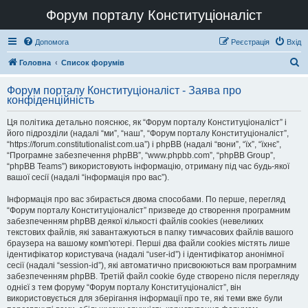
Форум порталу Конституціоналіст
Допомога
Реєстрація
Вхід
П
Головна
Список форумів
о
Форум порталу Конституціоналіст - Заява про
ш
конфіденційність
у
Ця політика детально пояснює, як “Форум порталу Конституціоналіст” і
к
його підрозділи (надалі “ми”, “наш”, “Форум порталу Конституціоналіст”,
“https://forum.constitutionalist.com.ua”) і phpBB (надалі “вони”, “їх”, “їхнє”,
“Програмне забезпечення phpBB”, “www.phpbb.com”, “phpBB Group”,
“phpBB Teams”) використовують інформацію, отриману під час будь-якої
вашої сесії (надалі “інформація про вас”).
Інформація про вас збирається двома способами. По перше, перегляд
“Форум порталу Конституціоналіст” призведе до створення програмним
забезпеченням phpBB деякої кількості файлів cookies (невеликих
текстових файлів, які завантажуються в папку тимчасових файлів вашого
браузера на вашому комп'ютері. Перші два файли cookies містять лише
ідентифікатор користувача (надалі “user-id”) і ідентифікатор анонімної
сесії (надалі “session-id”), які автоматично присвоюються вам програмним
забезпеченням phpBB. Третій файл cookie буде створено після перегляду
однієї з тем форуму “Форум порталу Конституціоналіст”, він
використовується для зберігання інформації про те, які теми вже були