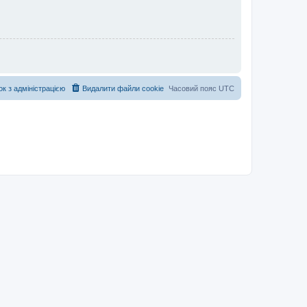
ок з адміністрацією
Видалити файли cookie
Часовий пояс
UTC