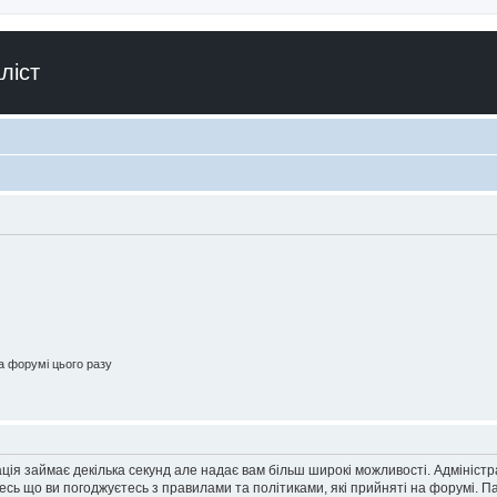
ліст
 форумі цього разу
ація займає декілька секунд але надає вам більш широкі можливості. Адмініст
йтесь що ви погоджуєтесь з правилами та політиками, які прийняті на форумі.