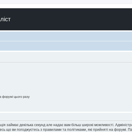
ліст
 форумі цього разу
ація займає декілька секунд але надає вам більш широкі можливості. Адмініст
йтесь що ви погоджуєтесь з правилами та політиками, які прийняті на форумі.