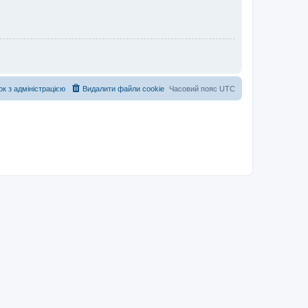
ок з адміністрацією
Видалити файли cookie
Часовий пояс
UTC