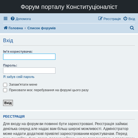
Форум порталу Конституціоналіст
Допомога
Реєстрація
Вхід
П
Головна
Список форумів
о
Вхід
ш
у
Ім'я користувача:
к
Пароль:
Я забув свій пароль
Запам'ятати мене
Приховати моє перебування на форумі цього разу
РЕЄСТРАЦІЯ
Для входу на форум ви повинні бути зареєстровані. Реєстрація займає
декілька секунд але надає вам більш широкі можливості. Адміністратор
може надати додаткові привілеї зареєстрованим користувачам. Перед