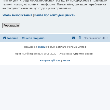
тим, як увійти, будь ласка, переконайтесь що ви погоджуєтесь з правилами
та політиками, які прийняті на форумі. Пам'ятайте, що ваше перебування
на форумі означає вашу згоду з усіма правилами.
Умови використання
|
Заява про конфіденційність
Реєстрація
Головна
Список форумів
Часовий пояс
UTC
Працює на
phpBB
® Forum Software © phpBB Limited
Український переклад © 2005-2020
Українська підтримка phpBB
Конфіденційність
|
Умови