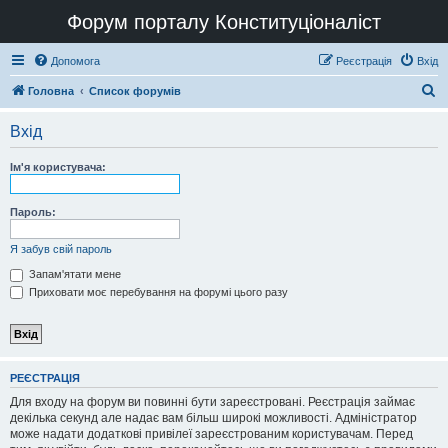
Форум порталу Конституціоналіст
Допомога
Реєстрація
Вхід
П
Головна
Список форумів
о
Вхід
ш
у
Ім'я користувача:
к
Пароль:
Я забув свій пароль
Запам'ятати мене
Приховати моє перебування на форумі цього разу
РЕЄСТРАЦІЯ
Для входу на форум ви повинні бути зареєстровані. Реєстрація займає
декілька секунд але надає вам більш широкі можливості. Адміністратор
може надати додаткові привілеї зареєстрованим користувачам. Перед