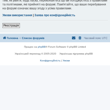
тим, як увійти, будь ласка, переконайтесь що ви погоджуєтесь з правилами
та політиками, які прийняті на форумі. Пам'ятайте, що ваше перебування
на форумі означає вашу згоду з усіма правилами.
Умови використання
|
Заява про конфіденційність
Реєстрація
Головна
Список форумів
Часовий пояс
UTC
Працює на
phpBB
® Forum Software © phpBB Limited
Український переклад © 2005-2020
Українська підтримка phpBB
Конфіденційність
|
Умови