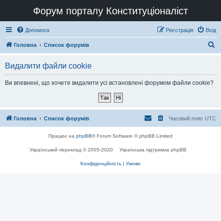
Форум порталу Конституціоналіст
Допомога
Реєстрація
Вхід
П
Головна
Список форумів
о
Видалити файли cookie
ш
у
Ви впевнені, що хочете видалити усі встановлені форумом файли cookie?
к
Головна
Список форумів
Часовий пояс
UTC
Працює на
phpBB
® Forum Software © phpBB Limited
Український переклад © 2005-2020
Українська підтримка phpBB
Конфіденційність
|
Умови