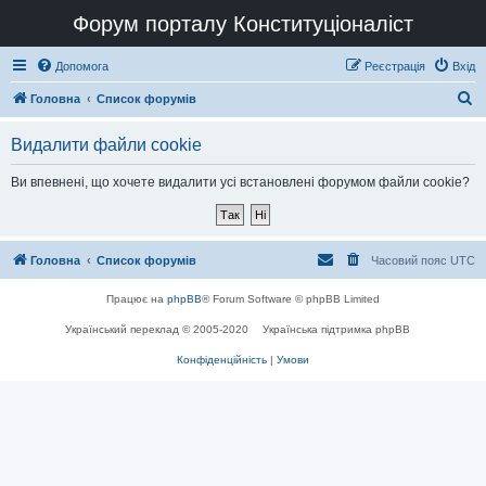
Форум порталу Конституціоналіст
Допомога
Реєстрація
Вхід
П
Головна
Список форумів
о
Видалити файли cookie
ш
у
Ви впевнені, що хочете видалити усі встановлені форумом файли cookie?
к
Головна
Список форумів
Часовий пояс
UTC
Працює на
phpBB
® Forum Software © phpBB Limited
Український переклад © 2005-2020
Українська підтримка phpBB
Конфіденційність
|
Умови