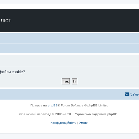
ліст
 файли cookie?
Зв'яз
Працює на
phpBB
® Forum Software © phpBB Limited
Український переклад © 2005-2020
Українська підтримка phpBB
Конфіденційність
|
Умови