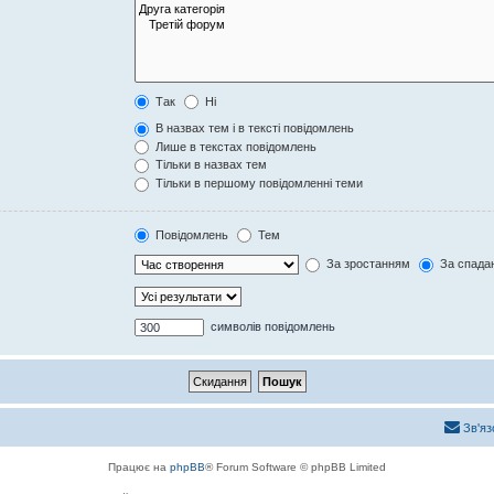
Так
Ні
В назвах тем і в тексті повідомлень
Лише в текстах повідомлень
Тільки в назвах тем
Тільки в першому повідомленні теми
Повідомлень
Тем
За зростанням
За спада
символів повідомлень
Зв'яз
Працює на
phpBB
® Forum Software © phpBB Limited