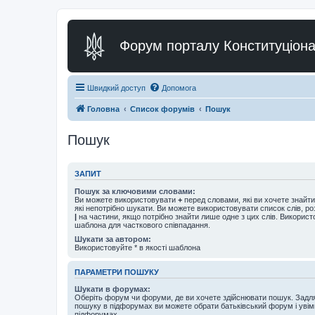
Форум порталу Конституціона
Швидкий доступ
Допомога
Головна
Список форумів
Пошук
Пошук
ЗАПИТ
Пошук за ключовими словами:
Ви можете використовувати
+
перед словами, які ви хочете знайт
які непотрібно шукати. Ви можете використовувати список слів, р
|
на частини, якщо потрібно знайти лише одне з цих слів. Використо
шаблона для часткового співпадання.
Шукати за автором:
Використовуйте * в якості шаблона
ПАРАМЕТРИ ПОШУКУ
Шукати в форумах:
Оберіть форум чи форуми, де ви хочете здійснювати пошук. Задл
пошуку в підфорумах ви можете обрати батьківський форум і увім
підфорумах.