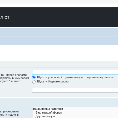
ліст
и та
-
перед словами,
Шукати усі слова / Шукати використовуючи мову запитів
озділяючи їх символом
вуйте * в якості
Шукати будь-яке слово
я прискорення
кнути пошук в