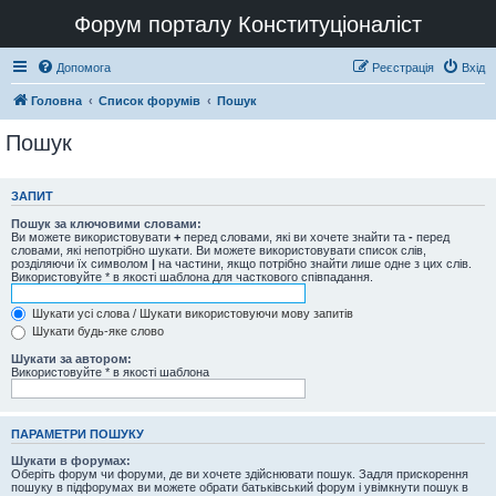
Форум порталу Конституціоналіст
Допомога
Реєстрація
Вхід
Головна
Список форумів
Пошук
Пошук
ЗАПИТ
Пошук за ключовими словами:
Ви можете використовувати
+
перед словами, які ви хочете знайти та
-
перед
словами, які непотрібно шукати. Ви можете використовувати список слів,
розділяючи їх символом
|
на частини, якщо потрібно знайти лише одне з цих слів.
Використовуйте * в якості шаблона для часткового співпадання.
Шукати усі слова / Шукати використовуючи мову запитів
Шукати будь-яке слово
Шукати за автором:
Використовуйте * в якості шаблона
ПАРАМЕТРИ ПОШУКУ
Шукати в форумах:
Оберіть форум чи форуми, де ви хочете здійснювати пошук. Задля прискорення
пошуку в підфорумах ви можете обрати батьківський форум і увімкнути пошук в