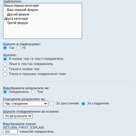
підфорумах.
Шукати в підфорумах:
Так
Ні
Шукати:
В назвах тем і в тексті повідомлень
Лише в текстах повідомлень
Тільки в назвах тем
Тільки в першому повідомленні теми
Відображати результати як:
Повідомлень
Тем
Сортувати результати за:
За зростанням
За спаданням
Шукати повідомлення за останні:
Відображати перші:
RETURN_FIRST_EXPLAIN
символів повідомлень