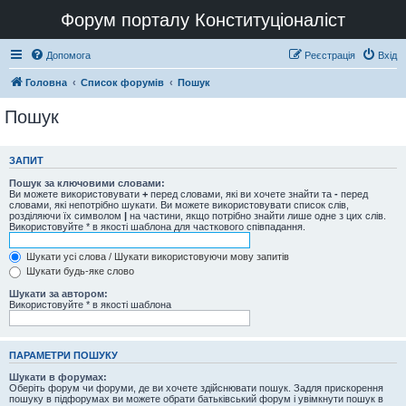
Форум порталу Конституціоналіст
Допомога
Реєстрація
Вхід
Головна
Список форумів
Пошук
Пошук
ЗАПИТ
Пошук за ключовими словами:
Ви можете використовувати
+
перед словами, які ви хочете знайти та
-
перед
словами, які непотрібно шукати. Ви можете використовувати список слів,
розділяючи їх символом
|
на частини, якщо потрібно знайти лише одне з цих слів.
Використовуйте * в якості шаблона для часткового співпадання.
Шукати усі слова / Шукати використовуючи мову запитів
Шукати будь-яке слово
Шукати за автором:
Використовуйте * в якості шаблона
ПАРАМЕТРИ ПОШУКУ
Шукати в форумах:
Оберіть форум чи форуми, де ви хочете здійснювати пошук. Задля прискорення
пошуку в підфорумах ви можете обрати батьківський форум і увімкнути пошук в