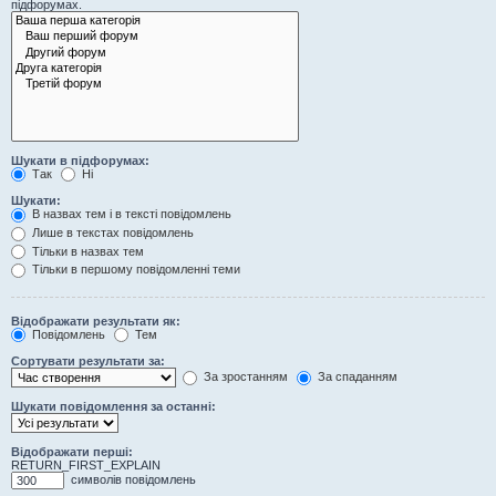
підфорумах.
Шукати в підфорумах:
Так
Ні
Шукати:
В назвах тем і в тексті повідомлень
Лише в текстах повідомлень
Тільки в назвах тем
Тільки в першому повідомленні теми
Відображати результати як:
Повідомлень
Тем
Сортувати результати за:
За зростанням
За спаданням
Шукати повідомлення за останні:
Відображати перші:
RETURN_FIRST_EXPLAIN
символів повідомлень