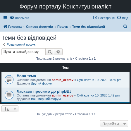
Форум порталу Конституціоналіст
Допомога
Реєстрація
Вхід
П
Головна
Список форумів
Пошук
Теми без відповідей
о
Теми без відповідей
ш
Розширений пошук
у
Пошук
Розширений пошук
к
Пошук дав 2 результатів • Сторінка
1
з
1
Тем
Нова тема
Останнє повідомлення
admin_ezerov
«
Суб жовтня 10, 2020 10:30 pm
Додано в
Другий форум
Ласкаво просимо до phpBB3
Останнє повідомлення
admin_ezerov
«
Суб жовтня 10, 2020 1:42 pm
Додано в
Ваш перший форум
Пошук дав 2 результатів • Сторінка
1
з
1
Перейти