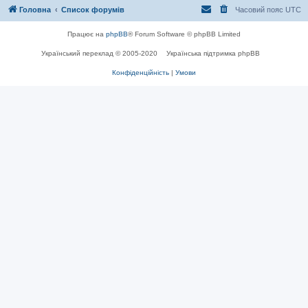
Головна
Список форумів
Часовий пояс
UTC
Працює на
phpBB
® Forum Software © phpBB Limited
Український переклад © 2005-2020
Українська підтримка phpBB
Конфіденційність
|
Умови