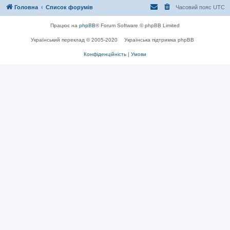
Головна
Список форумів
Часовий пояс
UTC
Працює на
phpBB
® Forum Software © phpBB Limited
Український переклад © 2005-2020
Українська підтримка phpBB
Конфіденційність
|
Умови