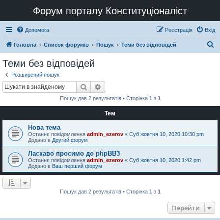
Форум порталу Конституціоналіст
Допомога
Реєстрація
Вхід
П
Головна
Список форумів
Пошук
Теми без відповідей
о
Теми без відповідей
ш
Розширений пошук
у
Пошук
Розширений пошук
к
Пошук дав 2 результатів • Сторінка
1
з
1
Тем
Нова тема
Останнє повідомлення
admin_ezerov
«
Суб жовтня 10, 2020 10:30 pm
Додано в
Другий форум
Ласкаво просимо до phpBB3
Останнє повідомлення
admin_ezerov
«
Суб жовтня 10, 2020 1:42 pm
Додано в
Ваш перший форум
Пошук дав 2 результатів • Сторінка
1
з
1
Перейти