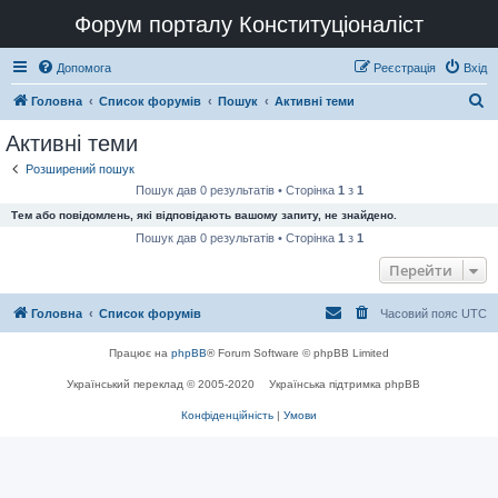
Форум порталу Конституціоналіст
Допомога
Реєстрація
Вхід
П
Головна
Список форумів
Пошук
Активні теми
о
Активні теми
ш
Розширений пошук
у
Пошук дав 0 результатів • Сторінка
1
з
1
к
Тем або повідомлень, які відповідають вашому запиту, не знайдено.
Пошук дав 0 результатів • Сторінка
1
з
1
Перейти
Головна
Список форумів
Часовий пояс
UTC
Працює на
phpBB
® Forum Software © phpBB Limited
Український переклад © 2005-2020
Українська підтримка phpBB
Конфіденційність
|
Умови