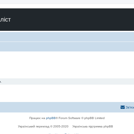
ліст
.
Зв'яз
Працює на
phpBB
® Forum Software © phpBB Limited
Український переклад © 2005-2020
Українська підтримка phpBB