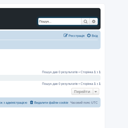
Пошук
Розширений по
Реєстрація
Вхід
Пошук дав 0 результатів • Сторінка
1
з
1
Пошук дав 0 результатів • Сторінка
1
з
1
Перейти
ок з адміністрацією
Видалити файли cookie
Часовий пояс
UTC