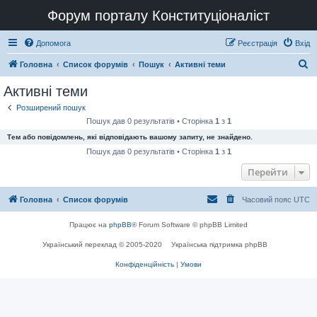
Форум порталу Конституціоналіст
Допомога
Реєстрація
Вхід
П
Головна
Список форумів
Пошук
Активні теми
о
Активні теми
ш
Розширений пошук
у
Пошук дав 0 результатів • Сторінка
1
з
1
к
Тем або повідомлень, які відповідають вашому запиту, не знайдено.
Пошук дав 0 результатів • Сторінка
1
з
1
Перейти
Головна
Список форумів
Часовий пояс
UTC
Працює на
phpBB
® Forum Software © phpBB Limited
Український переклад © 2005-2020
Українська підтримка phpBB
Конфіденційність
|
Умови