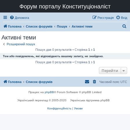
Форум порталу Конституціоналіст
Допомога
Реєстрація
Вхід
П
Головна
Список форумів
Пошук
Активні теми
о
Активні теми
ш
Розширений пошук
у
Пошук дав 0 результатів • Сторінка
1
з
1
к
Тем або повідомлень, які відповідають вашому запиту, не знайдено.
Пошук дав 0 результатів • Сторінка
1
з
1
Перейти
Головна
Список форумів
Часовий пояс
UTC
Працює на
phpBB
® Forum Software © phpBB Limited
Український переклад © 2005-2020
Українська підтримка phpBB
Конфіденційність
|
Умови