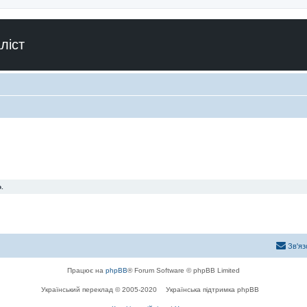
ліст
.
Зв'яз
Працює на
phpBB
® Forum Software © phpBB Limited
Український переклад © 2005-2020
Українська підтримка phpBB