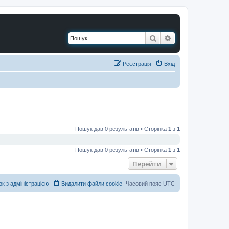
Пошук
Розширений по
Реєстрація
Вхід
Пошук дав 0 результатів • Сторінка
1
з
1
Пошук дав 0 результатів • Сторінка
1
з
1
Перейти
ок з адміністрацією
Видалити файли cookie
Часовий пояс
UTC