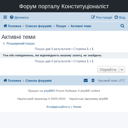
Форум порталу Конституціоналіст
Допомога
Реєстрація
Вхід
П
Головна
Список форумів
Пошук
Активні теми
о
Активні теми
ш
Розширений пошук
у
Пошук дав 0 результатів • Сторінка
1
з
1
к
Тем або повідомлень, які відповідають вашому запиту, не знайдено.
Пошук дав 0 результатів • Сторінка
1
з
1
Перейти
Головна
Список форумів
Часовий пояс
UTC
Працює на
phpBB
® Forum Software © phpBB Limited
Український переклад © 2005-2020
Українська підтримка phpBB
Конфіденційність
|
Умови