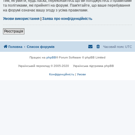
тим, як увійти, будь ласка, переконайтесь що ви погоджуєтесь з правилами
та політиками, які прийняті на форумі. Пам'ятайте, що ваше перебування
на форумі означає вашу згоду з усіма правилами.
Умови використання
|
Заява про конфіденційність
Реєстрація
Головна
Список форумів
Часовий пояс
UTC
Працює на
phpBB
® Forum Software © phpBB Limited
Український переклад © 2005-2020
Українська підтримка phpBB
Конфіденційність
|
Умови