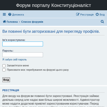
Форум порталу Конституціоналіст
Допомога
Реєстрація
Вхід
П
Головна
Список форумів
о
Ви повинні бути авторизовані для перегляду профілів.
ш
у
Ім'я користувача:
к
Пароль:
Я забув свій пароль
Запам'ятати мене
Приховати моє перебування на форумі цього разу
РЕЄСТРАЦІЯ
Для входу на форум ви повинні бути зареєстровані. Реєстрація займає
декілька секунд але надає вам більш широкі можливості. Адміністратор
може надати додаткові привілеї зареєстрованим користувачам. Перед