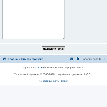
Головна
Список форумів
Часовий пояс
UTC
Працює на
phpBB
® Forum Software © phpBB Limited
Український переклад © 2005-2020
Українська підтримка phpBB
Конфіденційність
|
Умови