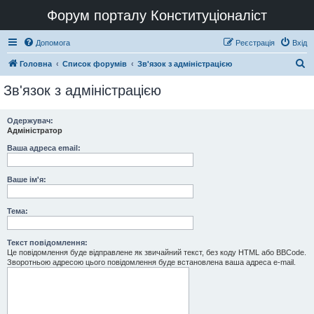
Форум порталу Конституціоналіст
Допомога
Реєстрація
Вхід
П
Головна
Список форумів
Зв'язок з адміністрацією
о
Зв'язок з адміністрацією
ш
у
Одержувач:
Адміністратор
к
Ваша адреса email:
Ваше ім'я:
Тема:
Текст повідомлення:
Це повідомлення буде відправлене як звичайний текст, без коду HTML або BBCode.
Зворотньою адресою цього повідомлення буде встановлена ваша адреса e-mail.