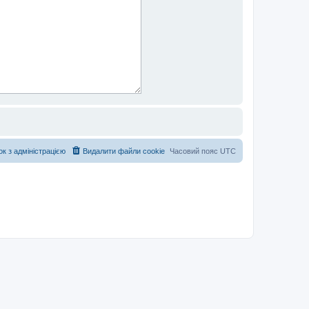
ок з адміністрацією
Видалити файли cookie
Часовий пояс
UTC