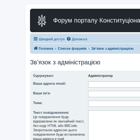
Форум порталу Конституціона
Швидкий доступ
Допомога
Головна
Список форумів
Зв'язок з адміністрацією
Зв'язок з адміністрацією
Одержувач:
Адміністратор
Ваша адреса email:
Ваше ім'я:
Тема:
Текст повідомлення:
Це повідомлення буде
відправлене як звичайний текст,
без коду HTML або BBCode.
Зворотньою адресою цього
повідомлення буде встановлена
ваша адреса e-mail.