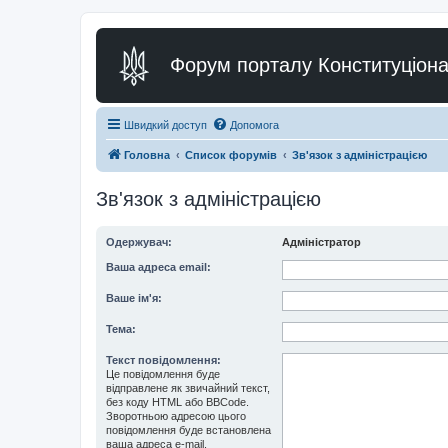
Форум порталу Конституціона
Швидкий доступ
Допомога
Головна
Список форумів
Зв'язок з адміністрацією
Зв'язок з адміністрацією
Одержувач:
Адміністратор
Ваша адреса email:
Ваше ім'я:
Тема:
Текст повідомлення:
Це повідомлення буде
відправлене як звичайний текст,
без коду HTML або BBCode.
Зворотньою адресою цього
повідомлення буде встановлена
ваша адреса e-mail.