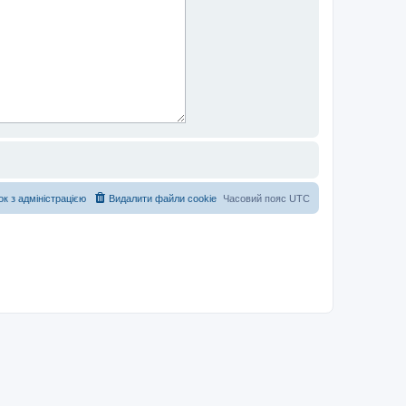
ок з адміністрацією
Видалити файли cookie
Часовий пояс
UTC