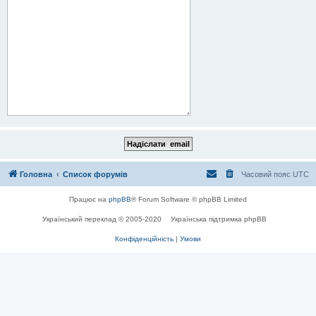
Головна
Список форумів
Часовий пояс
UTC
Працює на
phpBB
® Forum Software © phpBB Limited
Український переклад © 2005-2020
Українська підтримка phpBB
Конфіденційність
|
Умови