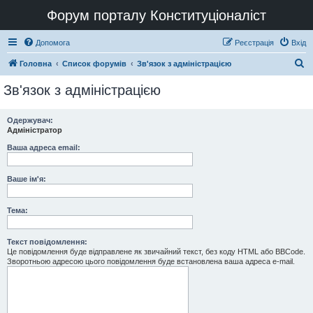
Форум порталу Конституціоналіст
Допомога
Реєстрація
Вхід
П
Головна
Список форумів
Зв'язок з адміністрацією
о
Зв'язок з адміністрацією
ш
у
Одержувач:
Адміністратор
к
Ваша адреса email:
Ваше ім'я:
Тема:
Текст повідомлення:
Це повідомлення буде відправлене як звичайний текст, без коду HTML або BBCode.
Зворотньою адресою цього повідомлення буде встановлена ваша адреса e-mail.