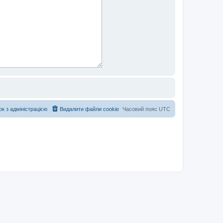
ок з адміністрацією
Видалити файли cookie
Часовий пояс
UTC