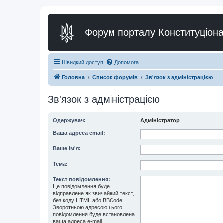
Форум порталу Конституціона
Швидкий доступ
Допомога
Головна
Список форумів
Зв'язок з адміністрацією
Зв'язок з адміністрацією
Одержувач:
Адміністратор
Ваша адреса email:
Ваше ім'я:
Тема:
Текст повідомлення:
Це повідомлення буде
відправлене як звичайний текст,
без коду HTML або BBCode.
Зворотньою адресою цього
повідомлення буде встановлена
ваша адреса e-mail.