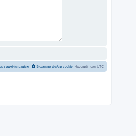
ок з адміністрацією
Видалити файли cookie
Часовий пояс
UTC