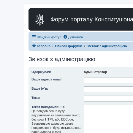
Форум порталу Конституціона
Швидкий доступ
Допомога
Головна
Список форумів
Зв'язок з адміністрацією
Зв'язок з адміністрацією
Одержувач:
Адміністратор
Ваша адреса email:
Ваше ім'я:
Тема:
Текст повідомлення:
Це повідомлення буде
відправлене як звичайний текст,
без коду HTML або BBCode.
Зворотньою адресою цього
повідомлення буде встановлена
ваша адреса e-mail.