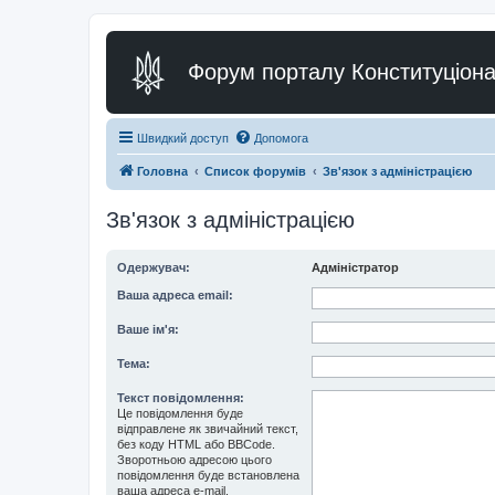
Форум порталу Конституціона
Швидкий доступ
Допомога
Головна
Список форумів
Зв'язок з адміністрацією
Зв'язок з адміністрацією
Одержувач:
Адміністратор
Ваша адреса email:
Ваше ім'я:
Тема:
Текст повідомлення:
Це повідомлення буде
відправлене як звичайний текст,
без коду HTML або BBCode.
Зворотньою адресою цього
повідомлення буде встановлена
ваша адреса e-mail.