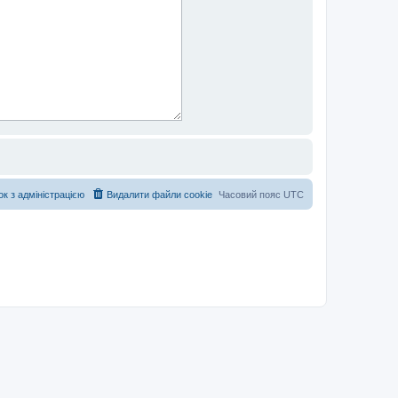
ок з адміністрацією
Видалити файли cookie
Часовий пояс
UTC