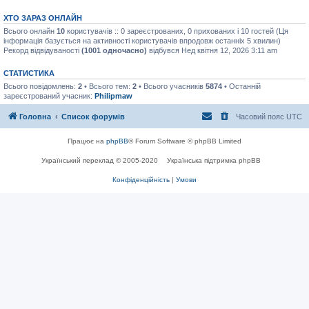
ХТО ЗАРАЗ ОНЛАЙН
Всього онлайн
10
користувачів :: 0 зареєстрованих, 0 прихованих і 10 гостей (Ця
інформація базується на активності користувачів впродовж останніх 5 хвилин)
Рекорд відвідуваності
(1001 одночасно)
відбувся Нед квітня 12, 2026 3:11 am
СТАТИСТИКА
Всього повідомлень:
2
• Всього тем:
2
• Всього учасників
5874
• Останній
зареєстрований учасник:
Philipmaw
Головна
Список форумів
Часовий пояс
UTC
Працює на
phpBB
® Forum Software © phpBB Limited
Український переклад © 2005-2020
Українська підтримка phpBB
Конфіденційність
|
Умови