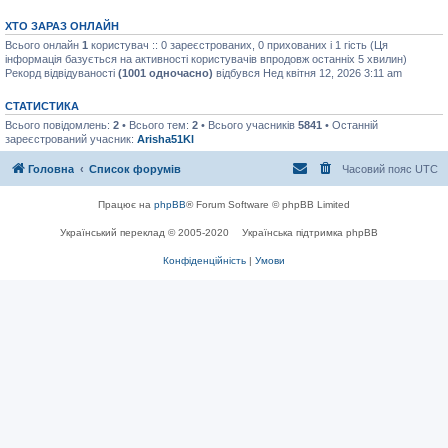
ХТО ЗАРАЗ ОНЛАЙН
Всього онлайн
1
користувач :: 0 зареєстрованих, 0 прихованих і 1 гість (Ця
інформація базується на активності користувачів впродовж останніх 5 хвилин)
Рекорд відвідуваності
(1001 одночасно)
відбувся Нед квітня 12, 2026 3:11 am
СТАТИСТИКА
Всього повідомлень:
2
• Всього тем:
2
• Всього учасників
5841
• Останній
зареєстрований учасник:
Arisha51Kl
Головна
Список форумів
Часовий пояс
UTC
Працює на
phpBB
® Forum Software © phpBB Limited
Український переклад © 2005-2020
Українська підтримка phpBB
Конфіденційність
|
Умови