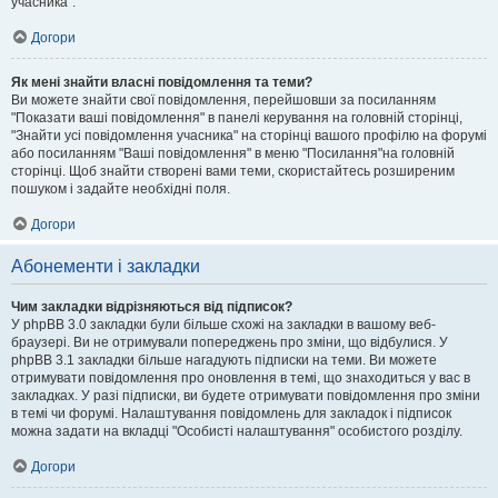
учасника".
Догори
Як мені знайти власні повідомлення та теми?
Ви можете знайти свої повідомлення, перейшовши за посиланням
"Показати ваші повідомлення" в панелі керування на головній сторінці,
"Знайти усі повідомлення учасника" на сторінці вашого профілю на форумі
або посиланням "Ваші повідомлення" в меню "Посилання"на головній
сторінці. Щоб знайти створені вами теми, скористайтесь розширеним
пошуком і задайте необхідні поля.
Догори
Абонементи і закладки
Чим закладки відрізняються від підписок?
У phpBB 3.0 закладки були більше схожі на закладки в вашому веб-
браузері. Ви не отримували попереджень про зміни, що відбулися. У
phpBB 3.1 закладки більше нагадують підписки на теми. Ви можете
отримувати повідомлення про оновлення в темі, що знаходиться у вас в
закладках. У разі підписки, ви будете отримувати повідомлення про зміни
в темі чи форумі. Налаштування повідомлень для закладок і підписок
можна задати на вкладці "Особисті налаштування" особистого розділу.
Догори