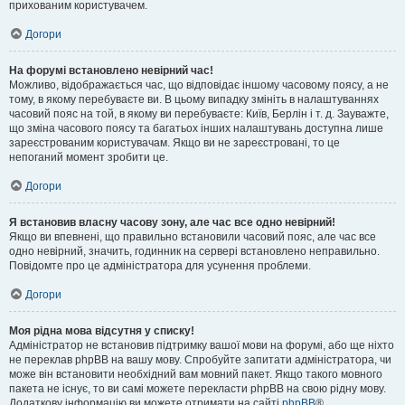
прихованим користувачем.
Догори
На форумі встановлено невірний час!
Можливо, відображається час, що відповідає іншому часовому поясу, а не
тому, в якому перебуваєте ви. В цьому випадку змініть в налаштуваннях
часовий пояс на той, в якому ви перебуваєте: Київ, Берлін і т. д. Зауважте,
що зміна часового поясу та багатьох інших налаштувань доступна лише
зареєстрованим користувачам. Якщо ви не зареєстровані, то це
непоганий момент зробити це.
Догори
Я встановив власну часову зону, але час все одно невірний!
Якщо ви впевнені, що правильно встановили часовий пояс, але час все
одно невірний, значить, годинник на сервері встановлено неправильно.
Повідомте про це адміністратора для усунення проблеми.
Догори
Моя рідна мова відсутня у списку!
Адміністратор не встановив підтримку вашої мови на форумі, або ще ніхто
не переклав phpBB на вашу мову. Спробуйте запитати адміністратора, чи
може він встановити необхідний вам мовний пакет. Якщо такого мовного
пакета не існує, то ви самі можете перекласти phpBB на свою рідну мову.
Додаткову інформацію ви можете отримати на сайті
phpBB
®.