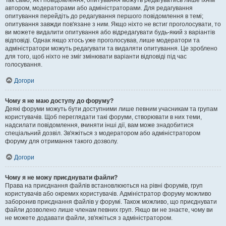
Так само, як і повідомлення, опитування можуть редагуватись лише їхнім
автором, модераторами або адміністраторами. Для редагування
опитування перейдіть до редагування першого повідомлення в темі;
опитування завжди пов'язане з ним. Якщо ніхто не встиг проголосувати, то
ви можете видалити опитування або відредагувати будь-який з варіантів
відповіді. Однак якщо хтось уже проголосував, лише модератори та
адміністратори можуть редагувати та видаляти опитування. Це зроблено
для того, щоб ніхто не зміг змінювати варіанти відповіді під час
голосування.
Догори
Чому я не маю доступу до форуму?
Деякі форуми можуть бути доступними лише певним учасникам та групам
користувачів. Щоб переглядати такі форуми, створювати в них теми,
надсилати повідомлення, вчиняти інші дії, вам може знадобитися
спеціальний дозвіл. Зв'яжіться з модератором або адміністратором
форуму для отримання такого дозволу.
Догори
Чому я не можу приєднувати файли?
Права на приєднання файлів встановлюються на рівні форумів, груп
користувачів або окремих користувачів. Адміністратор форуму можливо
заборонив приєднання файлів у форумі. Також можливо, що приєднувати
файли дозволено лише членам певних груп. Якщо ви не знаєте, чому ви
не можете додавати файли, зв'яжіться з адміністратором.