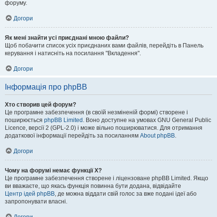
форуму.
Догори
Як мені знайти усі приєднані мною файли?
Щоб побачити список усіх приєднаних вами файлів, перейдіть в Панель
керування і натисніть на посилання "Вкладення".
Догори
Інформація про phpBB
Хто створив цей форум?
Це програмне забезпечення (в своїй незміненій формі) створене і
поширюється
phpBB Limited
. Воно доступне на умовах GNU General Public
Licence, версії 2 (GPL-2.0) і може вільно поширюватися. Для отримання
додаткової інформації перейдіть за посиланням
About phpBB
.
Догори
Чому на форумі немає функції X?
Це програмне забезпечення створене і ліцензоване phpBB Limited. Якщо
ви вважаєте, що якась функція повинна бути додана, відвідайте
Центр ідей phpBB
, де можна віддати свій голос за вже подані ідеї або
запропонувати власні.