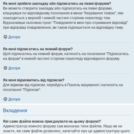
Як мені зробити закладку або підписатись на певні форуми?
Ви можете створити закладку або підписатись на певні форуми,
клацнувши по відповідному посиланню в меню "Керування темою", яке
знаходиться у верхній і нижній частині сторінки перегляду тем.
Відзначивши галочкою пункт "Повідомляти мені про отримання відповіді"
при відправці повідомлення, ви також підпишетеся на відповідну тему.
Догори
Як мені підписатись на певний форум?
Щоб підписатись на певний форум, натисніть на посилання "Підписатись
на форум" в нижній частині сторінки перегляду відповідного форуму.
Догори
Як мені відмовитись від підписки?
Для відмови від підписки, перейдіть в Панель керування і натисніть на
посилання "Підписки".
Догори
Вкладення
Які саме файли можна приєднувати на цьому форумі?
Адміністратор кожного форуму сам визначає типи файлів. Якщо ви не
знаєте, які саме файли дозволені, запитайте про це адміністратора цього