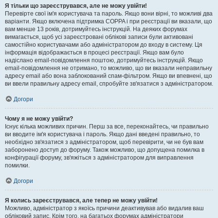
Я тільки що зареєструвався, але не можу увійти!
Перевірте свої ім'я користувача та пароль. Якщо вони вірні, то можливі два
варіанти. Якщо включена підтримка COPPA і при реєстрації ви вказали, що
вам менше 13 років, дотримуйтесь інструкцій. На деяких форумах
вимагається, щоб усі зареєстровані облікові записи були активовані
самостійно користувачами або адміністратором до входу в систему. Ця
інформація відображається в процесі реєстрації. Якщо вам було
надіслано email-повідомлення поштою, дотримуйтесь інструкцій. Якщо
email-повідомлення не отримано, то можливо, що ви вказали неправильну
адресу email або вона заблокований спам-фільтром. Якщо ви впевнені, що
ви ввели правильну адресу email, спробуйте зв'язатися з адміністратором.
Догори
Чому я не можу увійти?
Існує кілька можливих причин. Перш за все, переконайтесь, чи правильно
ви вводите ім'я користувача і пароль. Якщо дані введені правильно, то
необхідно зв'язатися з адміністратором, щоб перевірити, чи не був вам
заборонено доступ до форуму. Також можливо, що допущена помилка в
конфігурації форуму, зв'яжіться з адміністратором для виправлення
помилки.
Догори
Я колись зареєструвався, але тепер не можу увійти!
Можливо, адміністратор з якоїсь причини деактивував або видалив ваш
обліковий запис. Крім того, на багатьох форумах адміністратори