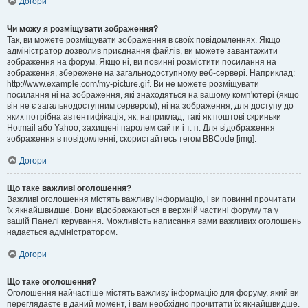
Догори
Чи можу я розміщувати зображення?
Так, ви можете розміщувати зображення в своїх повідомленнях. Якщо
адміністратор дозволив приєднання файлів, ви можете завантажити
зображення на форум. Якщо ні, ви повинні розмістити посилання на
зображення, збережене на загальнодоступному веб-сервері. Наприклад:
http://www.example.com/my-picture.gif. Ви не можете розміщувати
посилання ні на зображення, які знаходяться на вашому комп'ютері (якщо
він не є загальнодоступним сервером), ні на зображення, для доступу до
яких потрібна автентифікація, як, наприклад, такі як поштові скриньки
Hotmail або Yahoo, захищені паролем сайти і т. п. Для відображення
зображення в повідомленні, скористайтесь тегом BBCode [img].
Догори
Що таке важливі оголошення?
Важливі оголошення містять важливу інформацію, і ви повинні прочитати
їх якнайшвидше. Вони відображаються в верхній частині форуму та у
вашій Панелі керування. Можливість написання вами важливих оголошень
надається адміністратором.
Догори
Що таке оголошення?
Оголошення найчастіше містять важливу інформацію для форуму, який ви
переглядаєте в даний момент, і вам необхідно прочитати їх якнайшвидше.