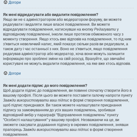
Догори
Як мені відредагувати або видалити повідомлення?
Якщо ви не є адміністратором або модератором форуму, ви можете
редагувати і видаляти лише власні повідомлення. Ви можете
відредагувати повідомлення, натиснувши на кнопку
Редагувати
у
відповідному повідомленні, інколи лише протягом обмеженого часу з
моменту створення. Якщо хтось вже відповів на повідомлення, то під ним
з'явиться невеличкий напис, який показує скільки разів ви редагували, а
також дату і час останньої з них. Воно не з'явиться, якщо повідомлення
редагував адміністратор або модератор, хоча вони можуть залишити
інформацію про зроблені зміни на свій розсуд. Врахуйте, що звичайні
користувачі не можуть видалити повідомлення, на яке вже хтось відповів.
Догори
Як мені додати підпис до мого повідомлення?
Щоб додати підпис до повідомлення, ви повинні спочатку створити його в
вашому профілі. Після цього ви можете поставити галочку напроти пункту
Завжди використовувати ваш підпис
в формі створення повідомлення,
щоб підпис приєднався. Ви також можете налаштувати приєднання
підпису за замовчуванням до усіх ваших повідомлень, зробивши
відповідний вибір у параграфі "Відправлення повідомлень" пункту
"Особисті налаштування" у вашому профілі. Незважаючи на це, ви
зможете скасувати додавання підпису в окремих повідомлення, знявши
прапорець
Завжди використовувати ваш підпис
в формі створення
повідомлення.