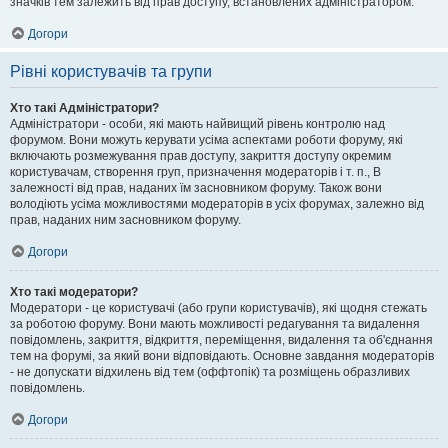
значків тем залежить від прав доступу, встановлених адміністратором.
Догори
Рівні користувачів та групи
Хто такі Адміністратори?
Адміністратори - особи, які мають найвищий рівень контролю над
форумом. Вони можуть керувати усіма аспектами роботи форуму, які
включають розмежування прав доступу, закриття доступу окремим
користувачам, створення груп, призначення модераторів і т. п., В
залежності від прав, наданих їм засновником форуму. Також вони
володіють усіма можливостями модераторів в усіх форумах, залежно від
прав, наданих ним засновником форуму.
Догори
Хто такі модератори?
Модератори - це користувачі (або групи користувачів), які щодня стежать
за роботою форуму. Вони мають можливості редагування та видалення
повідомлень, закриття, відкриття, переміщення, видалення та об'єднання
тем на форумі, за який вони відповідають. Основне завдання модераторів
- не допускати відхилень від тем (оффтопік) та розміщень образливих
повідомлень.
Догори