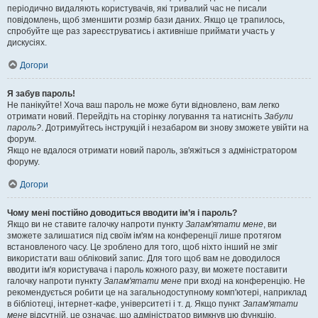
періодично видаляють користувачів, які тривалий час не писали
повідомлень, щоб зменшити розмір бази даних. Якщо це трапилось,
спробуйте ще раз зареєструватись і активніше приймати участь у
дискусіях.
Догори
Я забув пароль!
Не панікуйте! Хоча ваш пароль не може бути відновлено, вам легко
отримати новий. Перейдіть на сторінку логування та натисніть
Забули
пароль?
. Дотримуйтесь інструкцій і незабаром ви знову зможете увійти на
форум.
Якщо не вдалося отримати новий пароль, зв'яжіться з адміністратором
форуму.
Догори
Чому мені постійно доводиться вводити ім’я і пароль?
Якщо ви не ставите галочку напроти пункту
Запам'ятати мене
, ви
зможете залишатися під своїм ім'ям на конференції лише протягом
встановленого часу. Це зроблено для того, щоб ніхто інший не зміг
використати ваш обліковий запис. Для того щоб вам не доводилося
вводити ім'я користувача і пароль кожного разу, ви можете поставити
галочку напроти пункту
Запам'ятати мене
при вході на конференцію. Не
рекомендується робити це на загальнодоступному комп'ютері, наприклад
в бібліотеці, інтернет-кафе, університеті і т. д. Якщо пункт
Запам'ятати
мене
відсутній, це означає, що адміністратор вимкнув цю функцію.