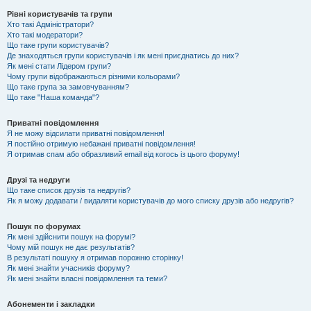
Рівні користувачів та групи
Хто такі Адміністратори?
Хто такі модератори?
Що таке групи користувачів?
Де знаходяться групи користувачів і як мені приєднатись до них?
Як мені стати Лідером групи?
Чому групи відображаються різними кольорами?
Що таке група за замовчуванням?
Що таке "Наша команда"?
Приватні повідомлення
Я не можу відсилати приватні повідомлення!
Я постійно отримую небажані приватні повідомлення!
Я отримав спам або образливий email від когось із цього форуму!
Друзі та недруги
Що таке список друзів та недругів?
Як я можу додавати / видаляти користувачів до мого списку друзів або недругів?
Пошук по форумах
Як мені здійснити пошук на форумі?
Чому мій пошук не дає результатів?
В результаті пошуку я отримав порожню сторінку!
Як мені знайти учасників форуму?
Як мені знайти власні повідомлення та теми?
Абонементи і закладки