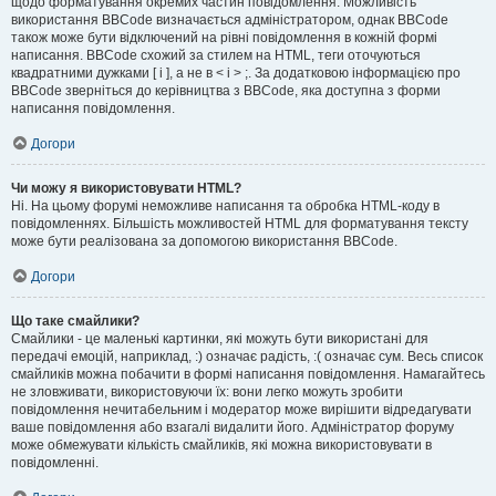
щодо форматування окремих частин повідомлення. Можливість
використання BBCode визначається адміністратором, однак BBCode
також може бути відключений на рівні повідомлення в кожній формі
написання. BBCode схожий за стилем на HTML, теги оточуються
квадратними дужками [ і ], а не в < і > ;. За додатковою інформацією про
BBCode зверніться до керівництва з BBCode, яка доступна з форми
написання повідомлення.
Догори
Чи можу я використовувати HTML?
Ні. На цьому форумі неможливе написання та обробка HTML-коду в
повідомленнях. Більшість можливостей HTML для форматування тексту
може бути реалізована за допомогою використання BBCode.
Догори
Що таке смайлики?
Смайлики - це маленькі картинки, які можуть бути використані для
передачі емоцій, наприклад, :) означає радість, :( означає сум. Весь список
смайликів можна побачити в формі написання повідомлення. Намагайтесь
не зловживати, використовуючи їх: вони легко можуть зробити
повідомлення нечитабельним і модератор може вирішити відредагувати
ваше повідомлення або взагалі видалити його. Адміністратор форуму
може обмежувати кількість смайликів, які можна використовувати в
повідомленні.