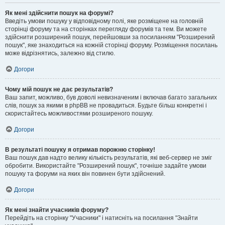
Як мені здійснити пошук на форумі?
Введіть умови пошуку у відповідному полі, яке розміщене на головній
сторінці форуму та на сторінках перегляду форумів та тем. Ви можете
здійснити розширений пошук, перейшовши за посиланням "Розширений
пошук", яке знаходиться на кожній сторінці форуму. Розміщення посилань
може відрізнятись, залежно від стилю.
Догори
Чому мій пошук не дає результатів?
Ваш запит, можливо, був доволі невизначеним і включав багато загальних
слів, пошук за якими в phpBB не провадиться. Будьте більш конкретні і
скористайтесь можливостями розширеного пошуку.
Догори
В результаті пошуку я отримав порожню сторінку!
Ваш пошук дав надто велику кількість результатів, які веб-сервер не зміг
обробити. Використайте "Розширений пошук", точніше задайте умови
пошуку та форуми на яких він повинен бути здійснений.
Догори
Як мені знайти учасників форуму?
Перейдіть на сторінку "Учасники" і натисніть на посилання "Знайти