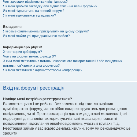
Чим закладки відрізняються від підписок?
Як мені зробити закладку або підписатись на певні форуми?
Як мені підписатись на певний форум?
Як мені відмовитись від підписки?
Вкладення
Які саме файли можна приєднувати на цьому форумі?
Як мені знайти усі приєднані мною файли?
Інформація про phpBB
Хто створив цей форум?
Чому на форумі немає функції X?
З ким мені зв'язатись з питань некоректного використання і / або юридичних
питань, пов'язаних з цим форумом?
Як мені зв'язатися з адміністратором конференції?
Вхід на форум і реєстрація
Навіщо мені потрібно реєструватися?
Ви можете цього і не робити. Все залежить від того, як вирішив
адміністратор форуму, чи потрібно вам реєструватись для розміщення
повідомлень, чи ні. Проте реєстрація дає вам додаткові можливості, які
недоступні для анонімних користувачів, такі як аватари, приватні
повідомлення, відсилання email-повідомлень, участь в групах і т. д.
Реєстрація займе у вас всього декілька хвилин, тому ми рекомендуємо це
зробити.