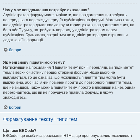
Чому моє повідомлення потребує схвалення?
Адміністратор форуму може вирішити, що повідомлення потребують
попереднього перегляду перед їх публікацією на форумі. Можливо також,
що адміністратор додав вас до групи користувачів, повідомлення яких, на
його або її думку, потребують перегляду адміністратором перед
публікацією. Будь ласка, зверніться до адміністратора для отримання
додаткової інформації.
Догори
Як мені знову підняти мою тему?
Натиснувши на посилання "Підняти тему" при її перегляді, ви "піднімете"
тему в верхню частину першої сторінки форуму. Якщо цього не
відбувається, то це означає, що можливість підняття тим могла бути
відключена, або час, який повинен пройти до повторного підняття теми,
ще не вийшов. Також можна підняти тему, просто відповівши на неї, однак
переконайтесь, що ви не порушуєте правила форуму, в якому
знаходитесь.
Догори
Форматування тексту і типи тем
Що таке BBCode?
BBCode - це особлива реалізація HTML, що пропонує великі можливості