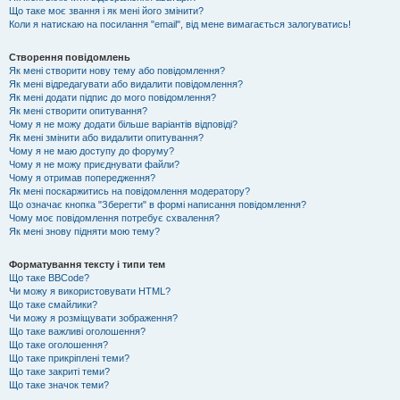
Що таке моє звання і як мені його змінити?
Коли я натискаю на посилання "email", від мене вимагається залогуватись!
Створення повідомлень
Як мені створити нову тему або повідомлення?
Як мені відредагувати або видалити повідомлення?
Як мені додати підпис до мого повідомлення?
Як мені створити опитування?
Чому я не можу додати більше варіантів відповіді?
Як мені змінити або видалити опитування?
Чому я не маю доступу до форуму?
Чому я не можу приєднувати файли?
Чому я отримав попередження?
Як мені поскаржитись на повідомлення модератору?
Що означає кнопка "Зберегти" в формі написання повідомлення?
Чому моє повідомлення потребує схвалення?
Як мені знову підняти мою тему?
Форматування тексту і типи тем
Що таке BBCode?
Чи можу я використовувати HTML?
Що таке смайлики?
Чи можу я розміщувати зображення?
Що таке важливі оголошення?
Що таке оголошення?
Що таке прикріплені теми?
Що таке закриті теми?
Що таке значок теми?