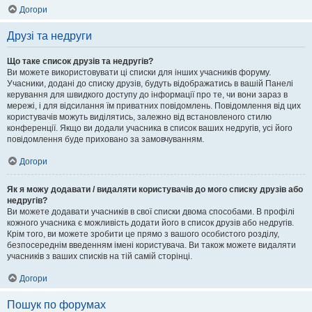
Догори
Друзі та недруги
Що таке список друзів та недругів?
Ви можете використовувати ці списки для інших учасників форуму.
Учасники, додані до списку друзів, будуть відображатись в вашій Панелі
керування для швидкого доступу до інформації про те, чи вони зараз в
мережі, і для відсилання їм приватних повідомлень. Повідомлення від цих
користувачів можуть виділятись, залежно від встановленого стилю
конференції. Якщо ви додали учасника в список ваших недругів, усі його
повідомлення буде приховано за замовчуванням.
Догори
Як я можу додавати / видаляти користувачів до мого списку друзів або
недругів?
Ви можете додавати учасників в свої списки двома способами. В профілі
кожного учасника є можливість додати його в список друзів або недругів.
Крім того, ви можете зробити це прямо з вашого особистого розділу,
безпосереднім введенням імені користувача. Ви також можете видаляти
учасників з ваших списків на тій самій сторінці.
Догори
Пошук по форумах