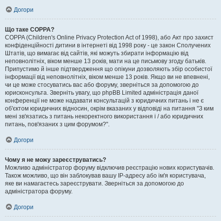
Догори
Що таке COPPA?
COPPA (Children's Online Privacy Protection Act of 1998), або Акт про захист
конфіденційності дитини в інтернеті від 1998 року - це закон Сполучених
Штатів, що вимагає від сайтів, які можуть збирати інформацію від
неповнолітніх, віком менше 13 років, мати на це письмову згоду батьків.
Припустимо й інше підтвердження що опікуни дозволяють збір особистої
інформації від неповнолітніх, віком менше 13 років. Якщо ви не впевнені,
чи це може стосуватись вас або форуму, зверніться за допомогою до
юрисконсульта. Зверніть увагу, що phpBB Limited адміністрація даної
конференції не може надавати консультацій з юридичних питань і не є
об'єктом юридичних відносин, окрім вказаних у відповіді на питання "З ким
мені зв'язатись з питань некоректного використання і / або юридичних
питань, пов'язаних з цим форумом?".
Догори
Чому я не можу зареєструватись?
Можливо адміністратор форуму відключив реєстрацію нових користувачів.
Також можливо, що він заблокував вашу IP-адресу або ім'я користувача,
яке ви намагаєтесь зареєструвати. Зверніться за допомогою до
адміністратора форуму.
Догори