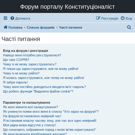
Форум порталу Конституціоналіст
Допомога
Реєстрація
Вхід
П
Головна
Список форумів
Часті питання
о
Часті питання
ш
у
Вхід на форум і реєстрація
Навіщо мені потрібно реєструватися?
к
Що таке COPPA?
Чому я не можу зареєструватись?
Я тільки що зареєструвався, але не можу увійти!
Чому я не можу увійти?
Я колись зареєструвався, але тепер не можу увійти!
Я забув пароль!
Чому мені постійно доводиться вводити ім’я і пароль?
Що робить функція "Видалити файли cookie"?
Параметри та налаштування
Як мені змінити мої налаштування?
Як уникнути появи мого імені в списку "Хто зараз на форумі"?
На форумі встановлено невірний час!
Я встановив власну часову зону, але час все одно невірний!
Моя рідна мова відсутня у списку!
Що означають зображення поряд з моїм ім'ям користувача?
Як мені включити відображення аватари?