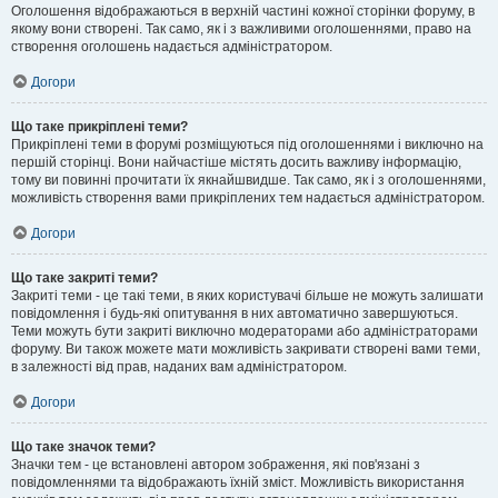
Оголошення відображаються в верхній частині кожної сторінки форуму, в
якому вони створені. Так само, як і з важливими оголошеннями, право на
створення оголошень надається адміністратором.
Догори
Що таке прикріплені теми?
Прикріплені теми в форумі розміщуються під оголошеннями і виключно на
першій сторінці. Вони найчастіше містять досить важливу інформацію,
тому ви повинні прочитати їх якнайшвидше. Так само, як і з оголошеннями,
можливість створення вами прикріплених тем надається адміністратором.
Догори
Що таке закриті теми?
Закриті теми - це такі теми, в яких користувачі більше не можуть залишати
повідомлення і будь-які опитування в них автоматично завершуються.
Теми можуть бути закриті виключно модераторами або адміністраторами
форуму. Ви також можете мати можливість закривати створені вами теми,
в залежності від прав, наданих вам адміністратором.
Догори
Що таке значок теми?
Значки тем - це встановлені автором зображення, які пов'язані з
повідомленнями та відображають їхній зміст. Можливість використання