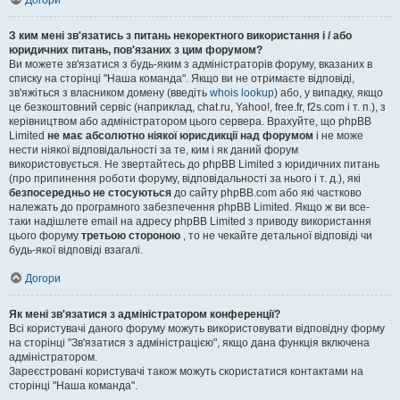
Догори
З ким мені зв'язатись з питань некоректного використання і / або
юридичних питань, пов'язаних з цим форумом?
Ви можете зв'язатися з будь-яким з адміністраторів форуму, вказаних в
списку на сторінці "Наша команда". Якщо ви не отримаєте відповіді,
зв'яжіться з власником домену (введіть
whois lookup
) або, у випадку, якщо
це безкоштовний сервіс (наприклад, chat.ru, Yahoo!, free.fr, f2s.com і т. п.), з
керівництвом або адміністратором цього сервера. Врахуйте, що phpBB
Limited
не має абсолютно ніякої юрисдикції над форумом
і не може
нести ніякої відповідальності за те, ким і як даний форум
використовується. Не звертайтесь до phpBB Limited з юридичних питань
(про припинення роботи форуму, відповідальності за нього і т. д.), які
безпосередньо не стосуються
до сайту phpBB.com або які частково
належать до програмного забезпечення phpBB Limited. Якщо ж ви все-
таки надішлете email на адресу phpBB Limited з приводу використання
цього форуму
третьою стороною
, то не чекайте детальної відповіді чи
будь-якої відповіді взагалі.
Догори
Як мені зв'язатися з адміністратором конференції?
Всі користувачі даного форуму можуть використовувати відповідну форму
на сторінці "Зв'язатися з адміністрацією", якщо дана функція включена
адміністратором.
Зареєстровані користувачі також можуть скористатися контактами на
сторінці "Наша команда".