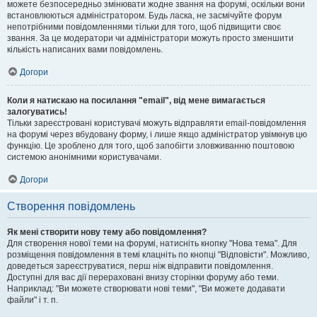
можете безпосередньо змінювати жодне звання на форумі, оскільки вони
встановлюються адміністратором. Будь ласка, не засмічуйте форум
непотрібними повідомленнями тільки для того, щоб підвищити своє
звання. За це модератори чи адміністратори можуть просто зменшити
кількість написаних вами повідомлень.
Догори
Коли я натискаю на посилання "email", від мене вимагається
залогуватись!
Тільки зареєстровані користувачі можуть відправляти email-повідомлення
на форумі через вбудовану форму, і лише якщо адміністратор увімкнув цю
функцію. Це зроблено для того, щоб запобігти зловживанню поштовою
системою анонімними користувачами.
Догори
Створення повідомлень
Як мені створити нову тему або повідомлення?
Для створення нової теми на форумі, натисніть кнопку "Нова тема". Для
розміщення повідомлення в темі клацніть по кнопці "Відповісти". Можливо,
доведеться зареєструватися, перш ніж відправити повідомлення.
Доступні для вас дії перераховані внизу сторінки форуму або теми.
Наприклад: "Ви можете створювати нові теми", "Ви можете додавати
файли" і т. п.