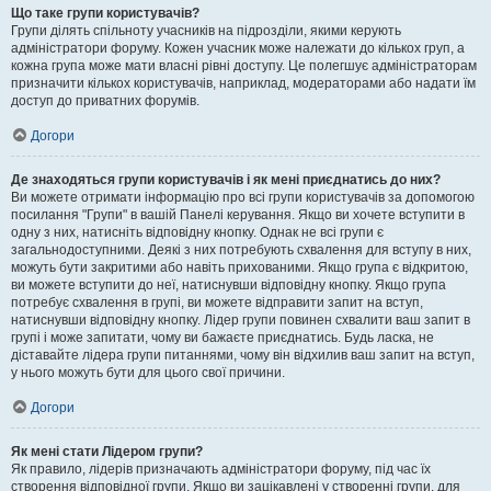
Що таке групи користувачів?
Групи ділять спільноту учасників на підрозділи, якими керують
адміністратори форуму. Кожен учасник може належати до кількох груп, а
кожна група може мати власні рівні доступу. Це полегшує адміністраторам
призначити кількох користувачів, наприклад, модераторами або надати їм
доступ до приватних форумів.
Догори
Де знаходяться групи користувачів і як мені приєднатись до них?
Ви можете отримати інформацію про всі групи користувачів за допомогою
посилання "Групи" в вашій Панелі керування. Якщо ви хочете вступити в
одну з них, натисніть відповідну кнопку. Однак не всі групи є
загальнодоступними. Деякі з них потребують схвалення для вступу в них,
можуть бути закритими або навіть прихованими. Якщо група є відкритою,
ви можете вступити до неї, натиснувши відповідну кнопку. Якщо група
потребує схвалення в групі, ви можете відправити запит на вступ,
натиснувши відповідну кнопку. Лідер групи повинен схвалити ваш запит в
групі і може запитати, чому ви бажаєте приєднатись. Будь ласка, не
діставайте лідера групи питаннями, чому він відхилив ваш запит на вступ,
у нього можуть бути для цього свої причини.
Догори
Як мені стати Лідером групи?
Як правило, лідерів призначають адміністратори форуму, під час їх
створення відповідної групи. Якщо ви зацікавлені у створенні групи, для