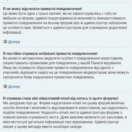
Я не можу відсилати приватні повідомлення!
Це може бути одна з трьох причин: ви не зареєструвались і / або не
ввійшли на форум, адміністрація відімкнула можливість використовувати
приватні повідомлення на всьому форумі або ж адміністратор заборонив
це особисто вам. Зв'яжіться з адміністратором для отримання додаткової
інформації.
Догори
Я постійно отримую небажані приватні повідомлення!
Ви можете автоматично видаляти особисті повідомлення користувачів,
скориставшись правилами для повідомлень у вашій Панелі керування.
Якщо ви отримуєте образливі приватні повідомлення від одного з
учасників, відправте скаргу на це повідомлення модераторам; вони можуть
заборонити йому надсилання приватних повідомлень.
Догори
Я отримав спам або образливий email від когось із цього форуму!
Ми шкодуємо про це. Форма надсилання email на цьому форумі включає
засоби безпеки і можливість відслідковувати користувачів, що надсилають
подібні повідомлення. Надішліть email-листа адміністратору форуму з
повною копією отриманого листа. Дуже важливо включити усі заголовки, в
яких міститься детальна інформація про відправника. Адміністратор
зможе у цьому випадку вжити необхідні заходи.