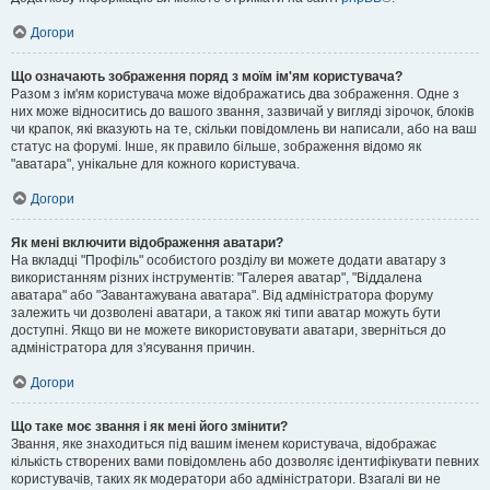
Догори
Що означають зображення поряд з моїм ім'ям користувача?
Разом з ім'ям користувача може відображатись два зображення. Одне з
них може відноситись до вашого звання, зазвичай у вигляді зірочок, блоків
чи крапок, які вказують на те, скільки повідомлень ви написали, або на ваш
статус на форумі. Інше, як правило більше, зображення відомо як
"аватара", унікальне для кожного користувача.
Догори
Як мені включити відображення аватари?
На вкладці "Профіль" особистого розділу ви можете додати аватару з
використанням різних інструментів: "Галерея аватар", "Віддалена
аватара" або "Завантажувана аватара". Від адміністратора форуму
залежить чи дозволені аватари, а також які типи аватар можуть бути
доступні. Якщо ви не можете використовувати аватари, зверніться до
адміністратора для з'ясування причин.
Догори
Що таке моє звання і як мені його змінити?
Звання, яке знаходиться під вашим іменем користувача, відображає
кількість створених вами повідомлень або дозволяє ідентифікувати певних
користувачів, таких як модератори або адміністратори. Взагалі ви не