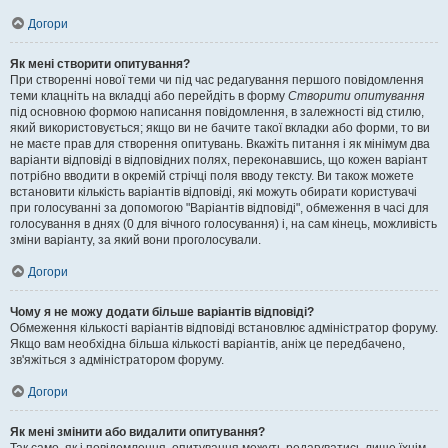
Догори
Як мені створити опитування?
При створенні нової теми чи під час редагування першого повідомлення
теми клацніть на вкладці або перейдіть в форму
Створити опитування
під основною формою написання повідомлення, в залежності від стилю,
який використовується; якщо ви не бачите такої вкладки або форми, то ви
не маєте прав для створення опитувань. Вкажіть питання і як мінімум два
варіанти відповіді в відповідних полях, переконавшись, що кожен варіант
потрібно вводити в окремій стрічці поля вводу тексту. Ви також можете
встановити кількість варіантів відповіді, які можуть обирати користувачі
при голосуванні за допомогою "Варіантів відповіді", обмеження в часі для
голосування в днях (0 для вічного голосування) і, на сам кінець, можливість
зміни варіанту, за який вони проголосували.
Догори
Чому я не можу додати більше варіантів відповіді?
Обмеження кількості варіантів відповіді встановлює адміністратор форуму.
Якщо вам необхідна більша кількості варіантів, аніж це передбачено,
зв'яжіться з адміністратором форуму.
Догори
Як мені змінити або видалити опитування?