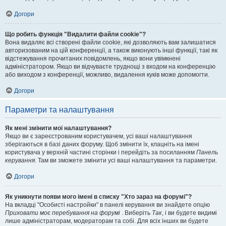
Догори
Що робить функція "Видалити файли cookie"?
Вона видаляє всі створені файли cookie, які дозволяють вам залишатися
авторизованим на цій конференції, а також виконують інші функції, такі як
відстежування прочитаних повідомлень, якщо вони увімкнені
адміністратором. Якщо ви відчуваєте труднощі з входом на конференцію
або виходом з конференції, можливо, видалення куків може допомогти.
Догори
Параметри та налаштування
Як мені змінити мої налаштування?
Якщо ви є зареєстрованим користувачем, усі ваші налаштування
зберігаються в базі даних форуму. Щоб змінити їх, клацніть на імені
користувача у верхній частині сторінки і перейдіть за посиланням
Панель
керування
. Там ви зможете змінити усі ваші налаштування та параметри.
Догори
Як уникнути появи мого імені в списку "Хто зараз на форумі"?
На вкладці "Особисті настройки" в панелі керування ви знайдете опцію
Приховати моє перебування на форумі
. Виберіть
Так
, і ви будете видимі
лише адміністраторам, модераторам та собі. Для всіх інших ви будете