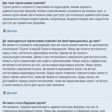
Що таке групи користувачів?
Групи ділять спільноту учасників на підрозділи, якими керують
адміністратори форуму. Кожен учасник може належати до кількох груп, а
кожна група може мати власні рівні доступу. Це полегшує адміністраторам
призначити кількох користувачів, наприклад, модераторами або надати їм
доступ до приватних форумів.
Догори
Де знаходяться групи користувачів і як мені приєднатись до них?
Ви можете отримати інформацію про всі групи користувачів за допомогою
посилання "Групи" в вашій Панелі керування. Якщо ви хочете вступити в
одну з них, натисніть відповідну кнопку. Однак не всі групи є
загальнодоступними. Деякі з них потребують схвалення для вступу в них,
можуть бути закритими або навіть прихованими. Якщо група є відкритою,
ви можете вступити до неї, натиснувши відповідну кнопку. Якщо група
потребує схвалення в групі, ви можете відправити запит на вступ,
натиснувши відповідну кнопку. Лідер групи повинен схвалити ваш запит в
групі і може запитати, чому ви бажаєте приєднатись. Будь ласка, не
діставайте лідера групи питаннями, чому він відхилив ваш запит на вступ,
у нього можуть бути для цього свої причини.
Догори
Як мені стати Лідером групи?
Як правило, лідерів призначають адміністратори форуму, під час їх
створення відповідної групи. Якщо ви зацікавлені у створенні групи, для