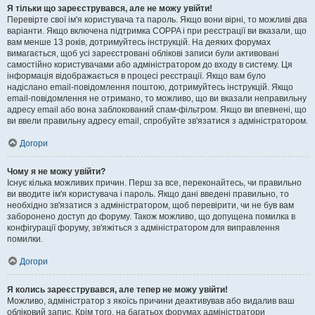
Я тільки що зареєструвався, але не можу увійти!
Перевірте свої ім'я користувача та пароль. Якщо вони вірні, то можливі два
варіанти. Якщо включена підтримка COPPA і при реєстрації ви вказали, що
вам менше 13 років, дотримуйтесь інструкцій. На деяких форумах
вимагається, щоб усі зареєстровані облікові записи були активовані
самостійно користувачами або адміністратором до входу в систему. Ця
інформація відображається в процесі реєстрації. Якщо вам було
надіслано email-повідомлення поштою, дотримуйтесь інструкцій. Якщо
email-повідомлення не отримано, то можливо, що ви вказали неправильну
адресу email або вона заблокований спам-фільтром. Якщо ви впевнені, що
ви ввели правильну адресу email, спробуйте зв'язатися з адміністратором.
Догори
Чому я не можу увійти?
Існує кілька можливих причин. Перш за все, переконайтесь, чи правильно
ви вводите ім'я користувача і пароль. Якщо дані введені правильно, то
необхідно зв'язатися з адміністратором, щоб перевірити, чи не був вам
заборонено доступ до форуму. Також можливо, що допущена помилка в
конфігурації форуму, зв'яжіться з адміністратором для виправлення
помилки.
Догори
Я колись зареєструвався, але тепер не можу увійти!
Можливо, адміністратор з якоїсь причини деактивував або видалив ваш
обліковий запис. Крім того, на багатьох форумах адміністратори