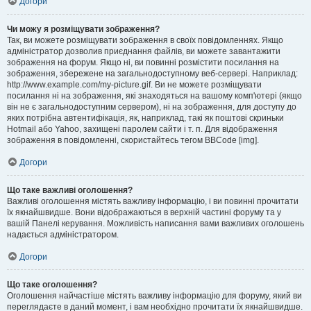
Догори
Чи можу я розміщувати зображення?
Так, ви можете розміщувати зображення в своїх повідомленнях. Якщо
адміністратор дозволив приєднання файлів, ви можете завантажити
зображення на форум. Якщо ні, ви повинні розмістити посилання на
зображення, збережене на загальнодоступному веб-сервері. Наприклад:
http://www.example.com/my-picture.gif. Ви не можете розміщувати
посилання ні на зображення, які знаходяться на вашому комп'ютері (якщо
він не є загальнодоступним сервером), ні на зображення, для доступу до
яких потрібна автентифікація, як, наприклад, такі як поштові скриньки
Hotmail або Yahoo, захищені паролем сайти і т. п. Для відображення
зображення в повідомленні, скористайтесь тегом BBCode [img].
Догори
Що таке важливі оголошення?
Важливі оголошення містять важливу інформацію, і ви повинні прочитати
їх якнайшвидше. Вони відображаються в верхній частині форуму та у
вашій Панелі керування. Можливість написання вами важливих оголошень
надається адміністратором.
Догори
Що таке оголошення?
Оголошення найчастіше містять важливу інформацію для форуму, який ви
переглядаєте в даний момент, і вам необхідно прочитати їх якнайшвидше.