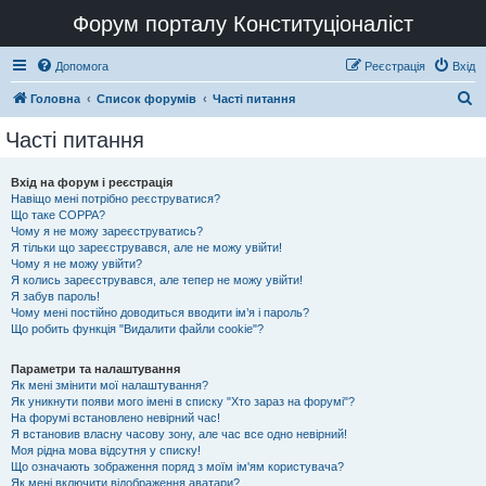
Форум порталу Конституціоналіст
Допомога
Реєстрація
Вхід
П
Головна
Список форумів
Часті питання
о
Часті питання
ш
у
Вхід на форум і реєстрація
Навіщо мені потрібно реєструватися?
к
Що таке COPPA?
Чому я не можу зареєструватись?
Я тільки що зареєструвався, але не можу увійти!
Чому я не можу увійти?
Я колись зареєструвався, але тепер не можу увійти!
Я забув пароль!
Чому мені постійно доводиться вводити ім’я і пароль?
Що робить функція "Видалити файли cookie"?
Параметри та налаштування
Як мені змінити мої налаштування?
Як уникнути появи мого імені в списку "Хто зараз на форумі"?
На форумі встановлено невірний час!
Я встановив власну часову зону, але час все одно невірний!
Моя рідна мова відсутня у списку!
Що означають зображення поряд з моїм ім'ям користувача?
Як мені включити відображення аватари?