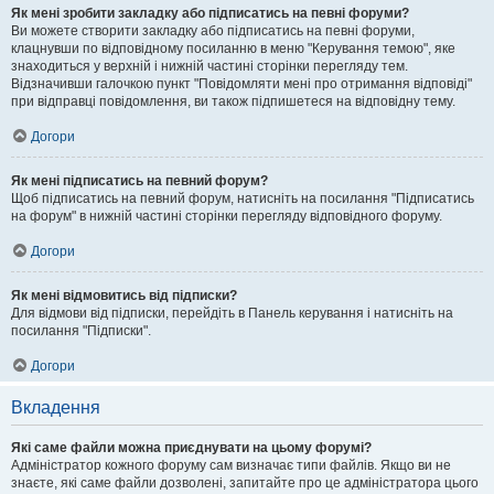
Як мені зробити закладку або підписатись на певні форуми?
Ви можете створити закладку або підписатись на певні форуми,
клацнувши по відповідному посиланню в меню "Керування темою", яке
знаходиться у верхній і нижній частині сторінки перегляду тем.
Відзначивши галочкою пункт "Повідомляти мені про отримання відповіді"
при відправці повідомлення, ви також підпишетеся на відповідну тему.
Догори
Як мені підписатись на певний форум?
Щоб підписатись на певний форум, натисніть на посилання "Підписатись
на форум" в нижній частині сторінки перегляду відповідного форуму.
Догори
Як мені відмовитись від підписки?
Для відмови від підписки, перейдіть в Панель керування і натисніть на
посилання "Підписки".
Догори
Вкладення
Які саме файли можна приєднувати на цьому форумі?
Адміністратор кожного форуму сам визначає типи файлів. Якщо ви не
знаєте, які саме файли дозволені, запитайте про це адміністратора цього