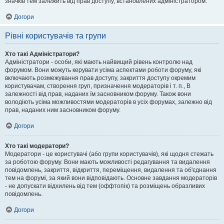
значків тем залежить від прав доступу, встановлених адміністратором.
Догори
Рівні користувачів та групи
Хто такі Адміністратори?
Адміністратори - особи, які мають найвищий рівень контролю над
форумом. Вони можуть керувати усіма аспектами роботи форуму, які
включають розмежування прав доступу, закриття доступу окремим
користувачам, створення груп, призначення модераторів і т. п., В
залежності від прав, наданих їм засновником форуму. Також вони
володіють усіма можливостями модераторів в усіх форумах, залежно від
прав, наданих ним засновником форуму.
Догори
Хто такі модератори?
Модератори - це користувачі (або групи користувачів), які щодня стежать
за роботою форуму. Вони мають можливості редагування та видалення
повідомлень, закриття, відкриття, переміщення, видалення та об'єднання
тем на форумі, за який вони відповідають. Основне завдання модераторів
- не допускати відхилень від тем (оффтопік) та розміщень образливих
повідомлень.
Догори