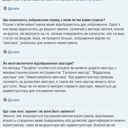
Догори
Що означають зображення поряд з моїм ім'ям користувача?
Разом з ім'ям користувача може відображатись два зображення. Одне з
них може відноситись до вашого звання, зазвичай у вигляді зірочок, блоків
чи крапок, які вказують на те, скільки повідомлень ви написали, або на ваш
статус на форумі. Інше, як правило більше, зображення відомо як
"аватара", унікальне для кожного користувача.
Догори
Як мені включити відображення аватари?
На вкладці "Профіль" особистого розділу ви можете додати аватару з
використанням різних інструментів: "Галерея аватар", "Віддалена
аватара" або "Завантажувана аватара". Від адміністратора форуму
залежить чи дозволені аватари, а також які типи аватар можуть бути
доступні. Якщо ви не можете використовувати аватари, зверніться до
адміністратора для з'ясування причин.
Догори
Що таке моє звання і як мені його змінити?
Звання, яке знаходиться під вашим іменем користувача, відображає
кількість створених вами повідомлень або дозволяє ідентифікувати певних
користувачів, таких як модератори або адміністратори. Взагалі ви не