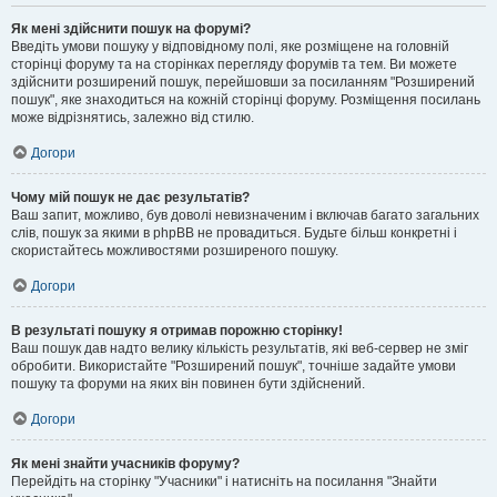
Як мені здійснити пошук на форумі?
Введіть умови пошуку у відповідному полі, яке розміщене на головній
сторінці форуму та на сторінках перегляду форумів та тем. Ви можете
здійснити розширений пошук, перейшовши за посиланням "Розширений
пошук", яке знаходиться на кожній сторінці форуму. Розміщення посилань
може відрізнятись, залежно від стилю.
Догори
Чому мій пошук не дає результатів?
Ваш запит, можливо, був доволі невизначеним і включав багато загальних
слів, пошук за якими в phpBB не провадиться. Будьте більш конкретні і
скористайтесь можливостями розширеного пошуку.
Догори
В результаті пошуку я отримав порожню сторінку!
Ваш пошук дав надто велику кількість результатів, які веб-сервер не зміг
обробити. Використайте "Розширений пошук", точніше задайте умови
пошуку та форуми на яких він повинен бути здійснений.
Догори
Як мені знайти учасників форуму?
Перейдіть на сторінку "Учасники" і натисніть на посилання "Знайти