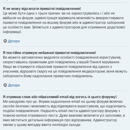
Я не можу відсилати приватні повідомлення!
Це може бути одна з трьох причин: ви не зареєструвались і / або не
ввійшли на форум, адміністрація відімкнула можливість використовувати
приватні повідомлення на всьому форумі або ж адміністратор заборонив
це особисто вам. Зв'яжіться з адміністратором для отримання додаткової
інформації.
Догори
Я постійно отримую небажані приватні повідомлення!
Ви можете автоматично видаляти особисті повідомлення користувачів,
скориставшись правилами для повідомлень у вашій Панелі керування.
Якщо ви отримуєте образливі приватні повідомлення від одного з
учасників, відправте скаргу на це повідомлення модераторам; вони можуть
заборонити йому надсилання приватних повідомлень.
Догори
Я отримав спам або образливий email від когось із цього форуму!
Ми шкодуємо про це. Форма надсилання email на цьому форумі включає
засоби безпеки і можливість відслідковувати користувачів, що надсилають
подібні повідомлення. Надішліть email-листа адміністратору форуму з
повною копією отриманого листа. Дуже важливо включити усі заголовки, в
яких міститься детальна інформація про відправника. Адміністратор
зможе у цьому випадку вжити необхідні заходи.