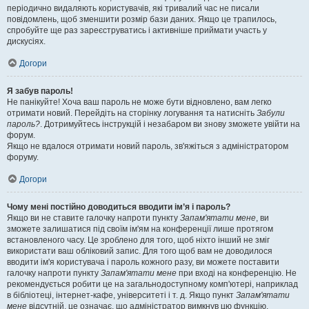
періодично видаляють користувачів, які тривалий час не писали
повідомлень, щоб зменшити розмір бази даних. Якщо це трапилось,
спробуйте ще раз зареєструватись і активніше приймати участь у
дискусіях.
Догори
Я забув пароль!
Не панікуйте! Хоча ваш пароль не може бути відновлено, вам легко
отримати новий. Перейдіть на сторінку логування та натисніть
Забули
пароль?
. Дотримуйтесь інструкцій і незабаром ви знову зможете увійти на
форум.
Якщо не вдалося отримати новий пароль, зв'яжіться з адміністратором
форуму.
Догори
Чому мені постійно доводиться вводити ім’я і пароль?
Якщо ви не ставите галочку напроти пункту
Запам'ятати мене
, ви
зможете залишатися під своїм ім'ям на конференції лише протягом
встановленого часу. Це зроблено для того, щоб ніхто інший не зміг
використати ваш обліковий запис. Для того щоб вам не доводилося
вводити ім'я користувача і пароль кожного разу, ви можете поставити
галочку напроти пункту
Запам'ятати мене
при вході на конференцію. Не
рекомендується робити це на загальнодоступному комп'ютері, наприклад
в бібліотеці, інтернет-кафе, університеті і т. д. Якщо пункт
Запам'ятати
мене
відсутній, це означає, що адміністратор вимкнув цю функцію.