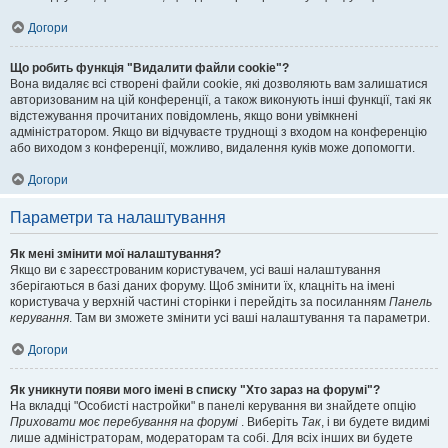
Догори
Що робить функція "Видалити файли cookie"?
Вона видаляє всі створені файли cookie, які дозволяють вам залишатися
авторизованим на цій конференції, а також виконують інші функції, такі як
відстежування прочитаних повідомлень, якщо вони увімкнені
адміністратором. Якщо ви відчуваєте труднощі з входом на конференцію
або виходом з конференції, можливо, видалення куків може допомогти.
Догори
Параметри та налаштування
Як мені змінити мої налаштування?
Якщо ви є зареєстрованим користувачем, усі ваші налаштування
зберігаються в базі даних форуму. Щоб змінити їх, клацніть на імені
користувача у верхній частині сторінки і перейдіть за посиланням
Панель
керування
. Там ви зможете змінити усі ваші налаштування та параметри.
Догори
Як уникнути появи мого імені в списку "Хто зараз на форумі"?
На вкладці "Особисті настройки" в панелі керування ви знайдете опцію
Приховати моє перебування на форумі
. Виберіть
Так
, і ви будете видимі
лише адміністраторам, модераторам та собі. Для всіх інших ви будете