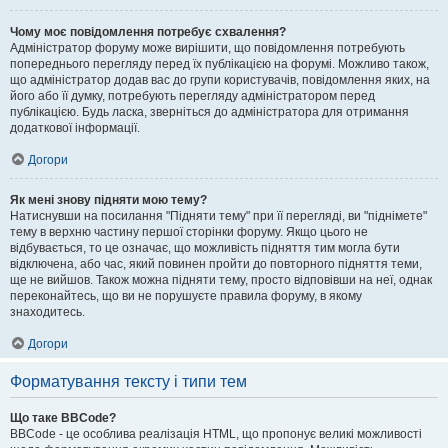
Чому моє повідомлення потребує схвалення?
Адміністратор форуму може вирішити, що повідомлення потребують
попереднього перегляду перед їх публікацією на форумі. Можливо також,
що адміністратор додав вас до групи користувачів, повідомлення яких, на
його або її думку, потребують перегляду адміністратором перед
публікацією. Будь ласка, зверніться до адміністратора для отримання
додаткової інформації.
Догори
Як мені знову підняти мою тему?
Натиснувши на посилання "Підняти тему" при її перегляді, ви "піднімете"
тему в верхню частину першої сторінки форуму. Якщо цього не
відбувається, то це означає, що можливість підняття тим могла бути
відключена, або час, який повинен пройти до повторного підняття теми,
ще не вийшов. Також можна підняти тему, просто відповівши на неї, однак
переконайтесь, що ви не порушуєте правила форуму, в якому
знаходитесь.
Догори
Форматування тексту і типи тем
Що таке BBCode?
BBCode - це особлива реалізація HTML, що пропонує великі можливості