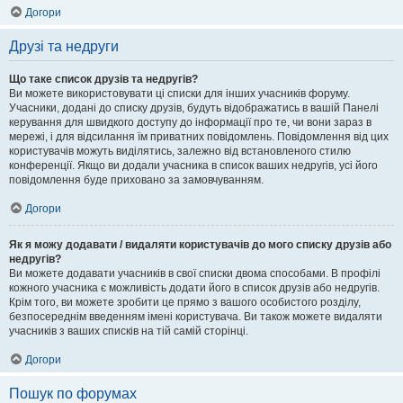
Догори
Друзі та недруги
Що таке список друзів та недругів?
Ви можете використовувати ці списки для інших учасників форуму.
Учасники, додані до списку друзів, будуть відображатись в вашій Панелі
керування для швидкого доступу до інформації про те, чи вони зараз в
мережі, і для відсилання їм приватних повідомлень. Повідомлення від цих
користувачів можуть виділятись, залежно від встановленого стилю
конференції. Якщо ви додали учасника в список ваших недругів, усі його
повідомлення буде приховано за замовчуванням.
Догори
Як я можу додавати / видаляти користувачів до мого списку друзів або
недругів?
Ви можете додавати учасників в свої списки двома способами. В профілі
кожного учасника є можливість додати його в список друзів або недругів.
Крім того, ви можете зробити це прямо з вашого особистого розділу,
безпосереднім введенням імені користувача. Ви також можете видаляти
учасників з ваших списків на тій самій сторінці.
Догори
Пошук по форумах