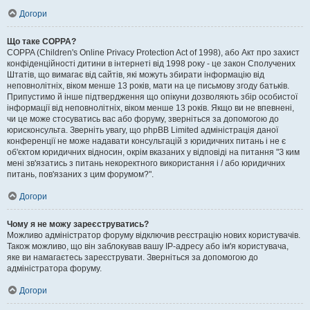
Догори
Що таке COPPA?
COPPA (Children's Online Privacy Protection Act of 1998), або Акт про захист
конфіденційності дитини в інтернеті від 1998 року - це закон Сполучених
Штатів, що вимагає від сайтів, які можуть збирати інформацію від
неповнолітніх, віком менше 13 років, мати на це письмову згоду батьків.
Припустимо й інше підтвердження що опікуни дозволяють збір особистої
інформації від неповнолітніх, віком менше 13 років. Якщо ви не впевнені,
чи це може стосуватись вас або форуму, зверніться за допомогою до
юрисконсульта. Зверніть увагу, що phpBB Limited адміністрація даної
конференції не може надавати консультацій з юридичних питань і не є
об'єктом юридичних відносин, окрім вказаних у відповіді на питання "З ким
мені зв'язатись з питань некоректного використання і / або юридичних
питань, пов'язаних з цим форумом?".
Догори
Чому я не можу зареєструватись?
Можливо адміністратор форуму відключив реєстрацію нових користувачів.
Також можливо, що він заблокував вашу IP-адресу або ім'я користувача,
яке ви намагаєтесь зареєструвати. Зверніться за допомогою до
адміністратора форуму.
Догори