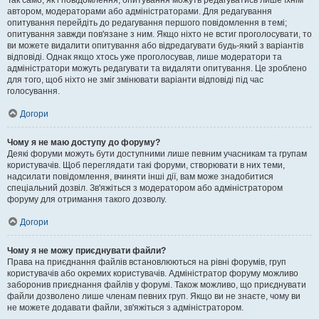
Так само, як і повідомлення, опитування можуть редагуватись лише їхнім
автором, модераторами або адміністраторами. Для редагування
опитування перейдіть до редагування першого повідомлення в темі;
опитування завжди пов'язане з ним. Якщо ніхто не встиг проголосувати, то
ви можете видалити опитування або відредагувати будь-який з варіантів
відповіді. Однак якщо хтось уже проголосував, лише модератори та
адміністратори можуть редагувати та видаляти опитування. Це зроблено
для того, щоб ніхто не зміг змінювати варіанти відповіді під час
голосування.
Догори
Чому я не маю доступу до форуму?
Деякі форуми можуть бути доступними лише певним учасникам та групам
користувачів. Щоб переглядати такі форуми, створювати в них теми,
надсилати повідомлення, вчиняти інші дії, вам може знадобитися
спеціальний дозвіл. Зв'яжіться з модератором або адміністратором
форуму для отримання такого дозволу.
Догори
Чому я не можу приєднувати файли?
Права на приєднання файлів встановлюються на рівні форумів, груп
користувачів або окремих користувачів. Адміністратор форуму можливо
заборонив приєднання файлів у форумі. Також можливо, що приєднувати
файли дозволено лише членам певних груп. Якщо ви не знаєте, чому ви
не можете додавати файли, зв'яжіться з адміністратором.