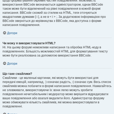
щодо форматування окремих частин повідомлення. Можливість
використання BBCode визначається адміністратором, однак BBCode
також може бути відключений на рівні повідомлення в кожній формі
написання. BBCode схожий за стилем на HTML, теги оточуються
квадратними дужками [ і ], а не в < і > ;. За додатковою інформацією про
BBCode зверніться до керівництва з BBCode, яка доступна з форми
написання повідомлення.
Догори
Чи можу я використовувати HTML?
Ні. На цьому форумі неможливе написання та обробка HTML-коду в
повідомленнях. Більшість можливостей HTML для форматування тексту
може бути реалізована за допомогою використання BBCode.
Догори
Що таке смайлики?
Смайлики - це маленькі картинки, які можуть бути використані для
передачі емоцій, наприклад, :) означає радість, :( означає сум. Весь список
смайликів можна побачити в формі написання повідомлення. Намагайтесь
не зловживати, використовуючи їх: вони легко можуть зробити
повідомлення нечитабельним і модератор може вирішити відредагувати
ваше повідомлення або взагалі видалити його. Адміністратор форуму
може обмежувати кількість смайликів, які можна використовувати в
повідомленні.