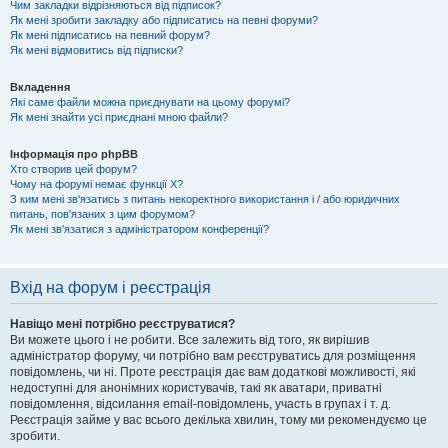
Чим закладки відрізняються від підписок?
Як мені зробити закладку або підписатись на певні форуми?
Як мені підписатись на певний форум?
Як мені відмовитись від підписки?
Вкладення
Які саме файли можна приєднувати на цьому форумі?
Як мені знайти усі приєднані мною файли?
Інформація про phpBB
Хто створив цей форум?
Чому на форумі немає функції X?
З ким мені зв'язатись з питань некоректного використання і / або юридичних
питань, пов'язаних з цим форумом?
Як мені зв'язатися з адміністратором конференції?
Вхід на форум і реєстрація
Навіщо мені потрібно реєструватися?
Ви можете цього і не робити. Все залежить від того, як вирішив
адміністратор форуму, чи потрібно вам реєструватись для розміщення
повідомлень, чи ні. Проте реєстрація дає вам додаткові можливості, які
недоступні для анонімних користувачів, такі як аватари, приватні
повідомлення, відсилання email-повідомлень, участь в групах і т. д.
Реєстрація займе у вас всього декілька хвилин, тому ми рекомендуємо це
зробити.