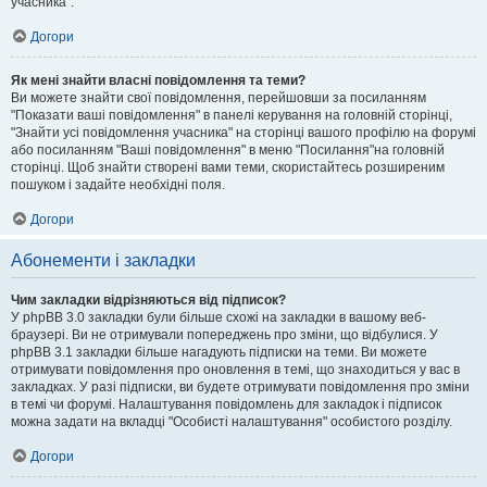
учасника".
Догори
Як мені знайти власні повідомлення та теми?
Ви можете знайти свої повідомлення, перейшовши за посиланням
"Показати ваші повідомлення" в панелі керування на головній сторінці,
"Знайти усі повідомлення учасника" на сторінці вашого профілю на форумі
або посиланням "Ваші повідомлення" в меню "Посилання"на головній
сторінці. Щоб знайти створені вами теми, скористайтесь розширеним
пошуком і задайте необхідні поля.
Догори
Абонементи і закладки
Чим закладки відрізняються від підписок?
У phpBB 3.0 закладки були більше схожі на закладки в вашому веб-
браузері. Ви не отримували попереджень про зміни, що відбулися. У
phpBB 3.1 закладки більше нагадують підписки на теми. Ви можете
отримувати повідомлення про оновлення в темі, що знаходиться у вас в
закладках. У разі підписки, ви будете отримувати повідомлення про зміни
в темі чи форумі. Налаштування повідомлень для закладок і підписок
можна задати на вкладці "Особисті налаштування" особистого розділу.
Догори