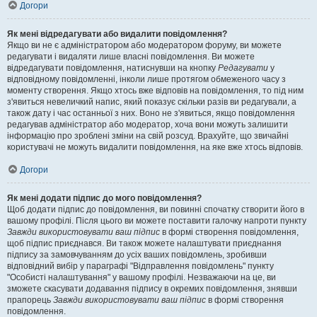
Догори
Як мені відредагувати або видалити повідомлення?
Якщо ви не є адміністратором або модератором форуму, ви можете
редагувати і видаляти лише власні повідомлення. Ви можете
відредагувати повідомлення, натиснувши на кнопку
Редагувати
у
відповідному повідомленні, інколи лише протягом обмеженого часу з
моменту створення. Якщо хтось вже відповів на повідомлення, то під ним
з'явиться невеличкий напис, який показує скільки разів ви редагували, а
також дату і час останньої з них. Воно не з'явиться, якщо повідомлення
редагував адміністратор або модератор, хоча вони можуть залишити
інформацію про зроблені зміни на свій розсуд. Врахуйте, що звичайні
користувачі не можуть видалити повідомлення, на яке вже хтось відповів.
Догори
Як мені додати підпис до мого повідомлення?
Щоб додати підпис до повідомлення, ви повинні спочатку створити його в
вашому профілі. Після цього ви можете поставити галочку напроти пункту
Завжди використовувати ваш підпис
в формі створення повідомлення,
щоб підпис приєднався. Ви також можете налаштувати приєднання
підпису за замовчуванням до усіх ваших повідомлень, зробивши
відповідний вибір у параграфі "Відправлення повідомлень" пункту
"Особисті налаштування" у вашому профілі. Незважаючи на це, ви
зможете скасувати додавання підпису в окремих повідомлення, знявши
прапорець
Завжди використовувати ваш підпис
в формі створення
повідомлення.