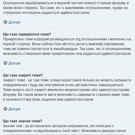
Оголошення відображаються в верхній частині кожної сторінки форуму, в
якому вони створені. Так само, як і з важливими оголошеннями, право на
створення оголошень надається адміністратором.
Догори
Що таке прикріплені теми?
Прикріплені теми в форумі розміщуються під оголошеннями і виключно на
першій сторінці. Вони найчастіше містять досить важливу інформацію,
тому ви повинні прочитати їх якнайшвидше. Так само, як і з оголошеннями,
можливість створення вами прикріплених тем надається адміністратором.
Догори
Що таке закриті теми?
Закриті теми - це такі теми, в яких користувачі більше не можуть залишати
повідомлення і будь-які опитування в них автоматично завершуються.
Теми можуть бути закриті виключно модераторами або адміністраторами
форуму. Ви також можете мати можливість закривати створені вами теми,
в залежності від прав, наданих вам адміністратором.
Догори
Що таке значок теми?
Значки тем - це встановлені автором зображення, які пов'язані з
повідомленнями та відображають їхній зміст. Можливість використання