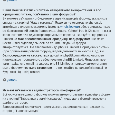
Догори
З ким мені зв'язатись з питань некоректного використання і / або
юридичних питань, пов'язаних з цим форумом?
Ви можете зв'язатися з будь-яким з адміністраторів форуму, вказаних в
списку на сторінці "Наша команда". Якщо ви не отримаєте відповіді,
зв'яжіться з власником домену (введіть
whois lookup
) або, у випадку, якщо
це безкоштовний сервіс (наприклад, chat.ru, Yahoo!, free.fr, f2s.com і т. п.), з
керівництвом або адміністратором цього сервера. Врахуйте, що phpBB
Limited
не має абсолютно ніякої юрисдикції над форумом
і не може
нести ніякої відповідальності за те, ким і як даний форум
використовується. Не звертайтесь до phpBB Limited з юридичних питань
(про припинення роботи форуму, відповідальності за нього і т. д.), які
безпосередньо не стосуються
до сайту phpBB.com або які частково
належать до програмного забезпечення phpBB Limited. Якщо ж ви все-
таки надішлете email на адресу phpBB Limited з приводу використання
цього форуму
третьою стороною
, то не чекайте детальної відповіді чи
будь-якої відповіді взагалі.
Догори
Як мені зв'язатися з адміністратором конференції?
Всі користувачі даного форуму можуть використовувати відповідну форму
на сторінці "Зв'язатися з адміністрацією", якщо дана функція включена
адміністратором.
Зареєстровані користувачі також можуть скористатися контактами на
сторінці "Наша команда".