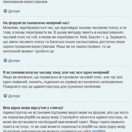
прихованим користувачем.
Догори
На форумі встановлено невірний час!
Можливо, відображається час, що відповідає іншому часовому поясу, а не
тому, в якому перебуваєте ви. В цьому випадку змініть в налаштуваннях
часовий пояс на той, в якому ви перебуваєте: Київ, Берлін і т. д. Зауважте,
що зміна часового поясу та багатьох інших налаштувань доступна лише
зареєстрованим користувачам. Якщо ви не зареєстровані, то це
непоганий момент зробити це.
Догори
Я встановив власну часову зону, але час все одно невірний!
Якщо ви впевнені, що правильно встановили часовий пояс, але час все
одно невірний, значить, годинник на сервері встановлено неправильно.
Повідомте про це адміністратора для усунення проблеми.
Догори
Моя рідна мова відсутня у списку!
Адміністратор не встановив підтримку вашої мови на форумі, або ще ніхто
не переклав phpBB на вашу мову. Спробуйте запитати адміністратора, чи
може він встановити необхідний вам мовний пакет. Якщо такого мовного
пакета не існує, то ви самі можете перекласти phpBB на свою рідну мову.
Додаткову інформацію ви можете отримати на сайті
phpBB
®.