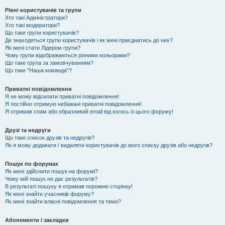
Рівні користувачів та групи
Хто такі Адміністратори?
Хто такі модератори?
Що таке групи користувачів?
Де знаходяться групи користувачів і як мені приєднатись до них?
Як мені стати Лідером групи?
Чому групи відображаються різними кольорами?
Що таке група за замовчуванням?
Що таке "Наша команда"?
Приватні повідомлення
Я не можу відсилати приватні повідомлення!
Я постійно отримую небажані приватні повідомлення!
Я отримав спам або образливий email від когось із цього форуму!
Друзі та недруги
Що таке список друзів та недругів?
Як я можу додавати / видаляти користувачів до мого списку друзів або недругів?
Пошук по форумах
Як мені здійснити пошук на форумі?
Чому мій пошук не дає результатів?
В результаті пошуку я отримав порожню сторінку!
Як мені знайти учасників форуму?
Як мені знайти власні повідомлення та теми?
Абонементи і закладки