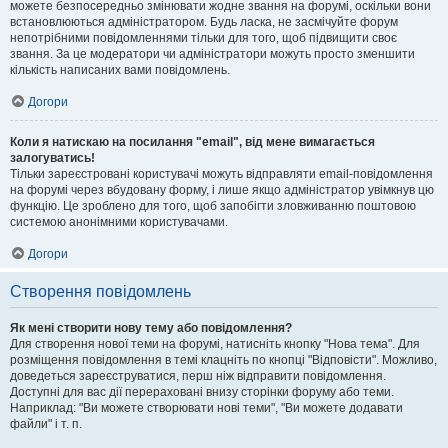
можете безпосередньо змінювати жодне звання на форумі, оскільки вони
встановлюються адміністратором. Будь ласка, не засмічуйте форум
непотрібними повідомленнями тільки для того, щоб підвищити своє
звання. За це модератори чи адміністратори можуть просто зменшити
кількість написаних вами повідомлень.
Догори
Коли я натискаю на посилання "email", від мене вимагається
залогуватись!
Тільки зареєстровані користувачі можуть відправляти email-повідомлення
на форумі через вбудовану форму, і лише якщо адміністратор увімкнув цю
функцію. Це зроблено для того, щоб запобігти зловживанню поштовою
системою анонімними користувачами.
Догори
Створення повідомлень
Як мені створити нову тему або повідомлення?
Для створення нової теми на форумі, натисніть кнопку "Нова тема". Для
розміщення повідомлення в темі клацніть по кнопці "Відповісти". Можливо,
доведеться зареєструватися, перш ніж відправити повідомлення.
Доступні для вас дії перераховані внизу сторінки форуму або теми.
Наприклад: "Ви можете створювати нові теми", "Ви можете додавати
файли" і т. п.