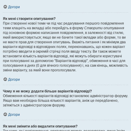
Догори
Як мені створити опитування?
При створенні нової теми чи під час редагування першого повідомлення
теми клацніть на вкладці або перейдіть в форму
Створити опитування
під основною формою написання повідомлення, в залежності від стилю,
який використовується; якщо ви не бачите такої вкладки або форми, то ви
не маєте прав для створення опитувань. Вкажіть питання і як мінімум два
варіанти відповіді в відповідних полях, переконавшись, що кожен варіант
потрібно вводити в окремій стрічці поля вводу тексту. Ви також можете
встановити кількість варіантів відповіді, які можуть обирати користувачі
при голосуванні за допомогою "Варіантів відповіді", обмеження в часі для
голосування в днях (0 для вічного голосування) і, на сам кінець, можливість
зміни варіанту, за який вони проголосували.
Догори
Чому я не можу додати більше варіантів відповіді?
Обмеження кількості варіантів відповіді встановлює адміністратор форуму.
Якщо вам необхідна більша кількості варіантів, аніж це передбачено,
зв'яжіться з адміністратором форуму.
Догори
Як мені змінити або видалити опитування?