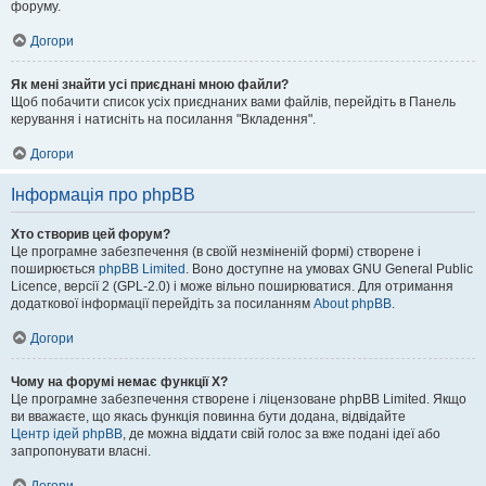
форуму.
Догори
Як мені знайти усі приєднані мною файли?
Щоб побачити список усіх приєднаних вами файлів, перейдіть в Панель
керування і натисніть на посилання "Вкладення".
Догори
Інформація про phpBB
Хто створив цей форум?
Це програмне забезпечення (в своїй незміненій формі) створене і
поширюється
phpBB Limited
. Воно доступне на умовах GNU General Public
Licence, версії 2 (GPL-2.0) і може вільно поширюватися. Для отримання
додаткової інформації перейдіть за посиланням
About phpBB
.
Догори
Чому на форумі немає функції X?
Це програмне забезпечення створене і ліцензоване phpBB Limited. Якщо
ви вважаєте, що якась функція повинна бути додана, відвідайте
Центр ідей phpBB
, де можна віддати свій голос за вже подані ідеї або
запропонувати власні.