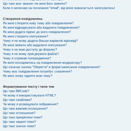
Що таке моє звання і як мені його змінити?
Коли я натискаю на посилання "email", від мене вимагається залогуватись!
Створення повідомлень
Як мені створити нову тему або повідомлення?
Як мені відредагувати або видалити повідомлення?
Як мені додати підпис до мого повідомлення?
Як мені створити опитування?
Чому я не можу додати більше варіантів відповіді?
Як мені змінити або видалити опитування?
Чому я не маю доступу до форуму?
Чому я не можу приєднувати файли?
Чому я отримав попередження?
Як мені поскаржитись на повідомлення модератору?
Що означає кнопка "Зберегти" в формі написання повідомлення?
Чому моє повідомлення потребує схвалення?
Як мені знову підняти мою тему?
Форматування тексту і типи тем
Що таке BBCode?
Чи можу я використовувати HTML?
Що таке смайлики?
Чи можу я розміщувати зображення?
Що таке важливі оголошення?
Що таке оголошення?
Що таке прикріплені теми?
Що таке закриті теми?
Що таке значок теми?