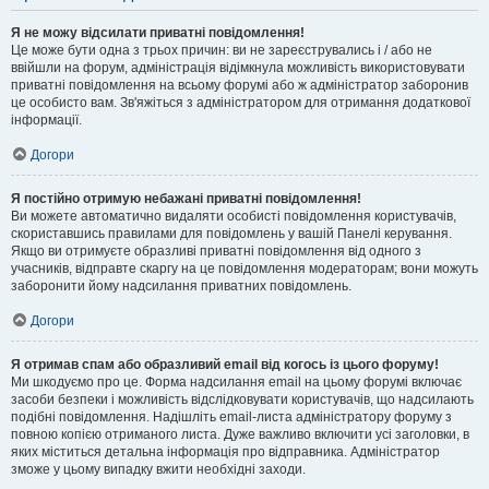
Я не можу відсилати приватні повідомлення!
Це може бути одна з трьох причин: ви не зареєструвались і / або не
ввійшли на форум, адміністрація відімкнула можливість використовувати
приватні повідомлення на всьому форумі або ж адміністратор заборонив
це особисто вам. Зв'яжіться з адміністратором для отримання додаткової
інформації.
Догори
Я постійно отримую небажані приватні повідомлення!
Ви можете автоматично видаляти особисті повідомлення користувачів,
скориставшись правилами для повідомлень у вашій Панелі керування.
Якщо ви отримуєте образливі приватні повідомлення від одного з
учасників, відправте скаргу на це повідомлення модераторам; вони можуть
заборонити йому надсилання приватних повідомлень.
Догори
Я отримав спам або образливий email від когось із цього форуму!
Ми шкодуємо про це. Форма надсилання email на цьому форумі включає
засоби безпеки і можливість відслідковувати користувачів, що надсилають
подібні повідомлення. Надішліть email-листа адміністратору форуму з
повною копією отриманого листа. Дуже важливо включити усі заголовки, в
яких міститься детальна інформація про відправника. Адміністратор
зможе у цьому випадку вжити необхідні заходи.