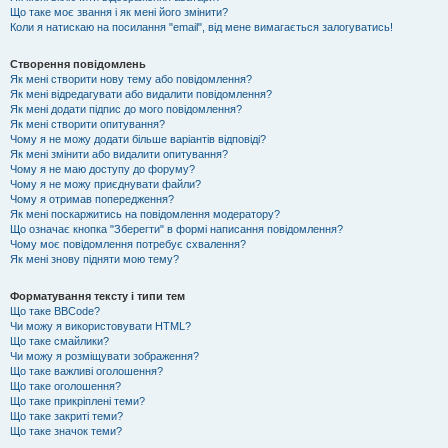
Що таке моє звання і як мені його змінити?
Коли я натискаю на посилання "email", від мене вимагається залогуватись!
Створення повідомлень
Як мені створити нову тему або повідомлення?
Як мені відредагувати або видалити повідомлення?
Як мені додати підпис до мого повідомлення?
Як мені створити опитування?
Чому я не можу додати більше варіантів відповіді?
Як мені змінити або видалити опитування?
Чому я не маю доступу до форуму?
Чому я не можу приєднувати файли?
Чому я отримав попередження?
Як мені поскаржитись на повідомлення модератору?
Що означає кнопка "Зберегти" в формі написання повідомлення?
Чому моє повідомлення потребує схвалення?
Як мені знову підняти мою тему?
Форматування тексту і типи тем
Що таке BBCode?
Чи можу я використовувати HTML?
Що таке смайлики?
Чи можу я розміщувати зображення?
Що таке важливі оголошення?
Що таке оголошення?
Що таке прикріплені теми?
Що таке закриті теми?
Що таке значок теми?