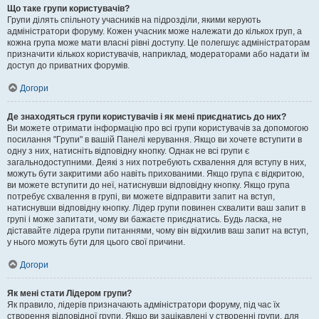
Що таке групи користувачів?
Групи ділять спільноту учасників на підрозділи, якими керують
адміністратори форуму. Кожен учасник може належати до кількох груп, а
кожна група може мати власні рівні доступу. Це полегшує адміністраторам
призначити кількох користувачів, наприклад, модераторами або надати їм
доступ до приватних форумів.
Догори
Де знаходяться групи користувачів і як мені приєднатись до них?
Ви можете отримати інформацію про всі групи користувачів за допомогою
посилання "Групи" в вашій Панелі керування. Якщо ви хочете вступити в
одну з них, натисніть відповідну кнопку. Однак не всі групи є
загальнодоступними. Деякі з них потребують схвалення для вступу в них,
можуть бути закритими або навіть прихованими. Якщо група є відкритою,
ви можете вступити до неї, натиснувши відповідну кнопку. Якщо група
потребує схвалення в групі, ви можете відправити запит на вступ,
натиснувши відповідну кнопку. Лідер групи повинен схвалити ваш запит в
групі і може запитати, чому ви бажаєте приєднатись. Будь ласка, не
діставайте лідера групи питаннями, чому він відхилив ваш запит на вступ,
у нього можуть бути для цього свої причини.
Догори
Як мені стати Лідером групи?
Як правило, лідерів призначають адміністратори форуму, під час їх
створення відповідної групи. Якщо ви зацікавлені у створенні групи, для