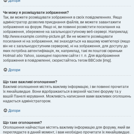
Догори
Чи можу я розміщувати зображення?
Так, ви можете розміщувати зображення в своїх повідомленнях. Якщо
адміністратор дозволив приєднання файлів, ви можете завантажити
зображення на форум. Якщо ні, ви повинні розмістити посилання на
зображення, збережене на загальнодоступному веб-сервері. Наприклад:
http://www.example.com/my-picture.gif. Ви не можете розміщувати
посилання ні на зображення, які знаходяться на вашому комп'ютері (якщо
він не є загальнодоступним сервером), ні на зображення, для доступу до
яких потрібна автентифікація, як, наприклад, такі як поштові скриньки
Hotmail або Yahoo, захищені паролем сайти і т. п. Для відображення
зображення в повідомленні, скористайтесь тегом BBCode [img].
Догори
Що таке важливі оголошення?
Важливі оголошення містять важливу інформацію, і ви повинні прочитати
їх якнайшвидше. Вони відображаються в верхній частині форуму та у
вашій Панелі керування. Можливість написання вами важливих оголошень
надається адміністратором.
Догори
Що таке оголошення?
Оголошення найчастіше містять важливу інформацію для форуму, який ви
переглядаєте в даний момент, і вам необхідно прочитати їх якнайшвидше.