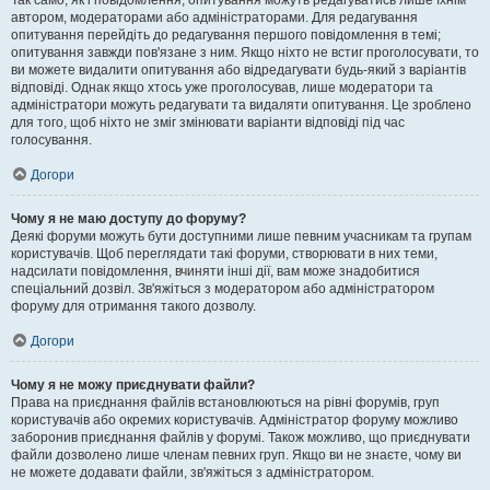
Так само, як і повідомлення, опитування можуть редагуватись лише їхнім
автором, модераторами або адміністраторами. Для редагування
опитування перейдіть до редагування першого повідомлення в темі;
опитування завжди пов'язане з ним. Якщо ніхто не встиг проголосувати, то
ви можете видалити опитування або відредагувати будь-який з варіантів
відповіді. Однак якщо хтось уже проголосував, лише модератори та
адміністратори можуть редагувати та видаляти опитування. Це зроблено
для того, щоб ніхто не зміг змінювати варіанти відповіді під час
голосування.
Догори
Чому я не маю доступу до форуму?
Деякі форуми можуть бути доступними лише певним учасникам та групам
користувачів. Щоб переглядати такі форуми, створювати в них теми,
надсилати повідомлення, вчиняти інші дії, вам може знадобитися
спеціальний дозвіл. Зв'яжіться з модератором або адміністратором
форуму для отримання такого дозволу.
Догори
Чому я не можу приєднувати файли?
Права на приєднання файлів встановлюються на рівні форумів, груп
користувачів або окремих користувачів. Адміністратор форуму можливо
заборонив приєднання файлів у форумі. Також можливо, що приєднувати
файли дозволено лише членам певних груп. Якщо ви не знаєте, чому ви
не можете додавати файли, зв'яжіться з адміністратором.