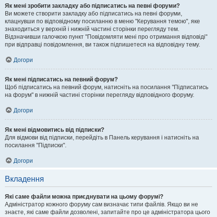
Як мені зробити закладку або підписатись на певні форуми?
Ви можете створити закладку або підписатись на певні форуми,
клацнувши по відповідному посиланню в меню "Керування темою", яке
знаходиться у верхній і нижній частині сторінки перегляду тем.
Відзначивши галочкою пункт "Повідомляти мені про отримання відповіді"
при відправці повідомлення, ви також підпишетеся на відповідну тему.
Догори
Як мені підписатись на певний форум?
Щоб підписатись на певний форум, натисніть на посилання "Підписатись
на форум" в нижній частині сторінки перегляду відповідного форуму.
Догори
Як мені відмовитись від підписки?
Для відмови від підписки, перейдіть в Панель керування і натисніть на
посилання "Підписки".
Догори
Вкладення
Які саме файли можна приєднувати на цьому форумі?
Адміністратор кожного форуму сам визначає типи файлів. Якщо ви не
знаєте, які саме файли дозволені, запитайте про це адміністратора цього