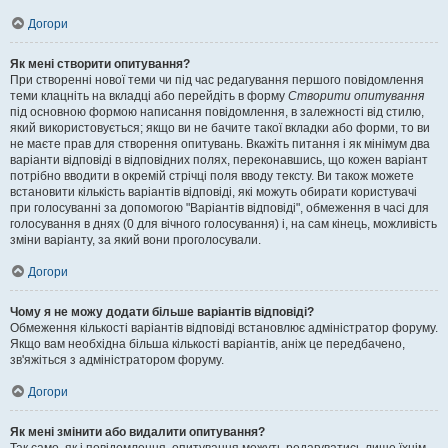
Догори
Як мені створити опитування?
При створенні нової теми чи під час редагування першого повідомлення
теми клацніть на вкладці або перейдіть в форму
Створити опитування
під основною формою написання повідомлення, в залежності від стилю,
який використовується; якщо ви не бачите такої вкладки або форми, то ви
не маєте прав для створення опитувань. Вкажіть питання і як мінімум два
варіанти відповіді в відповідних полях, переконавшись, що кожен варіант
потрібно вводити в окремій стрічці поля вводу тексту. Ви також можете
встановити кількість варіантів відповіді, які можуть обирати користувачі
при голосуванні за допомогою "Варіантів відповіді", обмеження в часі для
голосування в днях (0 для вічного голосування) і, на сам кінець, можливість
зміни варіанту, за який вони проголосували.
Догори
Чому я не можу додати більше варіантів відповіді?
Обмеження кількості варіантів відповіді встановлює адміністратор форуму.
Якщо вам необхідна більша кількості варіантів, аніж це передбачено,
зв'яжіться з адміністратором форуму.
Догори
Як мені змінити або видалити опитування?