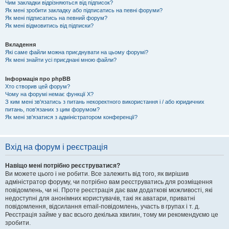
Чим закладки відрізняються від підписок?
Як мені зробити закладку або підписатись на певні форуми?
Як мені підписатись на певний форум?
Як мені відмовитись від підписки?
Вкладення
Які саме файли можна приєднувати на цьому форумі?
Як мені знайти усі приєднані мною файли?
Інформація про phpBB
Хто створив цей форум?
Чому на форумі немає функції X?
З ким мені зв'язатись з питань некоректного використання і / або юридичних
питань, пов'язаних з цим форумом?
Як мені зв'язатися з адміністратором конференції?
Вхід на форум і реєстрація
Навіщо мені потрібно реєструватися?
Ви можете цього і не робити. Все залежить від того, як вирішив
адміністратор форуму, чи потрібно вам реєструватись для розміщення
повідомлень, чи ні. Проте реєстрація дає вам додаткові можливості, які
недоступні для анонімних користувачів, такі як аватари, приватні
повідомлення, відсилання email-повідомлень, участь в групах і т. д.
Реєстрація займе у вас всього декілька хвилин, тому ми рекомендуємо це
зробити.