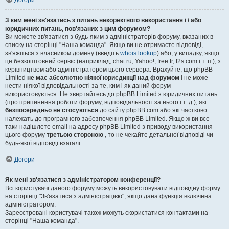
Догори
З ким мені зв'язатись з питань некоректного використання і / або
юридичних питань, пов'язаних з цим форумом?
Ви можете зв'язатися з будь-яким з адміністраторів форуму, вказаних в
списку на сторінці "Наша команда". Якщо ви не отримаєте відповіді,
зв'яжіться з власником домену (введіть
whois lookup
) або, у випадку, якщо
це безкоштовний сервіс (наприклад, chat.ru, Yahoo!, free.fr, f2s.com і т. п.), з
керівництвом або адміністратором цього сервера. Врахуйте, що phpBB
Limited
не має абсолютно ніякої юрисдикції над форумом
і не може
нести ніякої відповідальності за те, ким і як даний форум
використовується. Не звертайтесь до phpBB Limited з юридичних питань
(про припинення роботи форуму, відповідальності за нього і т. д.), які
безпосередньо не стосуються
до сайту phpBB.com або які частково
належать до програмного забезпечення phpBB Limited. Якщо ж ви все-
таки надішлете email на адресу phpBB Limited з приводу використання
цього форуму
третьою стороною
, то не чекайте детальної відповіді чи
будь-якої відповіді взагалі.
Догори
Як мені зв'язатися з адміністратором конференції?
Всі користувачі даного форуму можуть використовувати відповідну форму
на сторінці "Зв'язатися з адміністрацією", якщо дана функція включена
адміністратором.
Зареєстровані користувачі також можуть скористатися контактами на
сторінці "Наша команда".