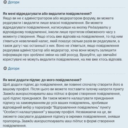
Догори
Як мені відредагувати або видалити повідомлення?
Якщо ви не є адміністратором або модератором форуму, ви можете
редагувати і видаляти лише власні повідомлення. Ви можете
відредагувати повідомлення, натиснувши на кнопку
Редагувати
у
відповідному повідомленні, інколи лише протягом обмеженого часу з
моменту створення. Якщо хтось вже відповів на повідомлення, то під ним
з'явиться невеличкий напис, який показує скільки разів ви редагували, а
також дату і час останньої з них. Воно не з'явиться, якщо повідомлення
редагував адміністратор або модератор, хоча вони можуть залишити
інформацію про зроблені зміни на свій розсуд. Врахуйте, що звичайні
користувачі не можуть видалити повідомлення, на яке вже хтось відповів.
Догори
Як мені додати підпис до мого повідомлення?
Щоб додати підпис до повідомлення, ви повинні спочатку створити його в
вашому профілі. Після цього ви можете поставити галочку напроти пункту
Завжди використовувати ваш підпис
в формі створення повідомлення,
щоб підпис приєднався. Ви також можете налаштувати приєднання
підпису за замовчуванням до усіх ваших повідомлень, зробивши
відповідний вибір у параграфі "Відправлення повідомлень" пункту
"Особисті налаштування" у вашому профілі. Незважаючи на це, ви
зможете скасувати додавання підпису в окремих повідомлення, знявши
прапорець
Завжди використовувати ваш підпис
в формі створення
повідомлення.