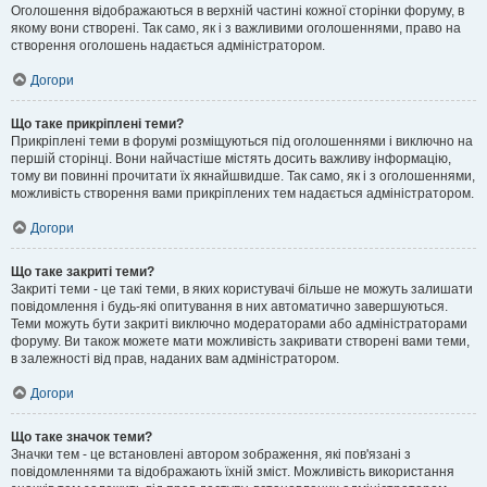
Оголошення відображаються в верхній частині кожної сторінки форуму, в
якому вони створені. Так само, як і з важливими оголошеннями, право на
створення оголошень надається адміністратором.
Догори
Що таке прикріплені теми?
Прикріплені теми в форумі розміщуються під оголошеннями і виключно на
першій сторінці. Вони найчастіше містять досить важливу інформацію,
тому ви повинні прочитати їх якнайшвидше. Так само, як і з оголошеннями,
можливість створення вами прикріплених тем надається адміністратором.
Догори
Що таке закриті теми?
Закриті теми - це такі теми, в яких користувачі більше не можуть залишати
повідомлення і будь-які опитування в них автоматично завершуються.
Теми можуть бути закриті виключно модераторами або адміністраторами
форуму. Ви також можете мати можливість закривати створені вами теми,
в залежності від прав, наданих вам адміністратором.
Догори
Що таке значок теми?
Значки тем - це встановлені автором зображення, які пов'язані з
повідомленнями та відображають їхній зміст. Можливість використання