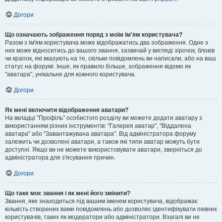
Догори
Що означають зображення поряд з моїм ім'ям користувача?
Разом з ім'ям користувача може відображатись два зображення. Одне з
них може відноситись до вашого звання, зазвичай у вигляді зірочок, блоків
чи крапок, які вказують на те, скільки повідомлень ви написали, або на ваш
статус на форумі. Інше, як правило більше, зображення відомо як
"аватара", унікальне для кожного користувача.
Догори
Як мені включити відображення аватари?
На вкладці "Профіль" особистого розділу ви можете додати аватару з
використанням різних інструментів: "Галерея аватар", "Віддалена
аватара" або "Завантажувана аватара". Від адміністратора форуму
залежить чи дозволені аватари, а також які типи аватар можуть бути
доступні. Якщо ви не можете використовувати аватари, зверніться до
адміністратора для з'ясування причин.
Догори
Що таке моє звання і як мені його змінити?
Звання, яке знаходиться під вашим іменем користувача, відображає
кількість створених вами повідомлень або дозволяє ідентифікувати певних
користувачів, таких як модератори або адміністратори. Взагалі ви не