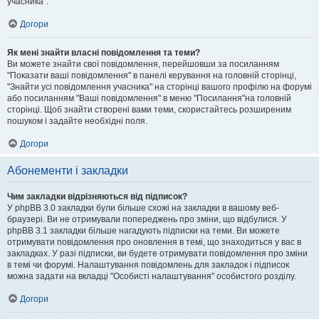
учасника".
Догори
Як мені знайти власні повідомлення та теми?
Ви можете знайти свої повідомлення, перейшовши за посиланням
"Показати ваші повідомлення" в панелі керування на головній сторінці,
"Знайти усі повідомлення учасника" на сторінці вашого профілю на форумі
або посиланням "Ваші повідомлення" в меню "Посилання"на головній
сторінці. Щоб знайти створені вами теми, скористайтесь розширеним
пошуком і задайте необхідні поля.
Догори
Абонементи і закладки
Чим закладки відрізняються від підписок?
У phpBB 3.0 закладки були більше схожі на закладки в вашому веб-
браузері. Ви не отримували попереджень про зміни, що відбулися. У
phpBB 3.1 закладки більше нагадують підписки на теми. Ви можете
отримувати повідомлення про оновлення в темі, що знаходиться у вас в
закладках. У разі підписки, ви будете отримувати повідомлення про зміни
в темі чи форумі. Налаштування повідомлень для закладок і підписок
можна задати на вкладці "Особисті налаштування" особистого розділу.
Догори