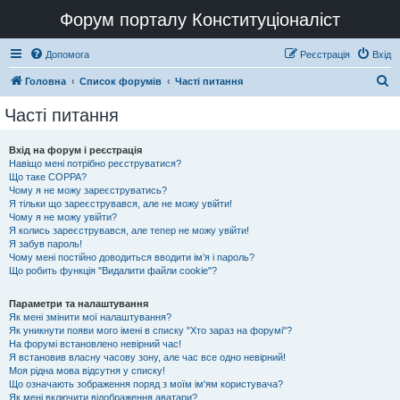
Форум порталу Конституціоналіст
Допомога
Реєстрація
Вхід
П
Головна
Список форумів
Часті питання
о
Часті питання
ш
у
Вхід на форум і реєстрація
Навіщо мені потрібно реєструватися?
к
Що таке COPPA?
Чому я не можу зареєструватись?
Я тільки що зареєструвався, але не можу увійти!
Чому я не можу увійти?
Я колись зареєструвався, але тепер не можу увійти!
Я забув пароль!
Чому мені постійно доводиться вводити ім’я і пароль?
Що робить функція "Видалити файли cookie"?
Параметри та налаштування
Як мені змінити мої налаштування?
Як уникнути появи мого імені в списку "Хто зараз на форумі"?
На форумі встановлено невірний час!
Я встановив власну часову зону, але час все одно невірний!
Моя рідна мова відсутня у списку!
Що означають зображення поряд з моїм ім'ям користувача?
Як мені включити відображення аватари?