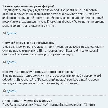
Як мені здійснити пошук на форумі?
Введіть умови пошуку у відповідному полі, яке розміщене на головній
сторінці форуму та на сторінках перегляду форумів та тем. Ви можете
здійснити розширений пошук, перейшовши за посиланням "Розширений
пошук", яке знаходиться на кожній сторінці форуму. Розміщення посилань
може відрізнятись, залежно від стилю.
Догори
Чому мій пошук не дає результатів?
Ваш запит, можливо, був доволі невизначеним і включав багато загальних
слів, пошук за якими в phpBB не провадиться. Будьте більш конкретні і
скористайтесь можливостями розширеного пошуку.
Догори
В результаті пошуку я отримав порожню сторінку!
Ваш пошук дав надто велику кількість результатів, які веб-сервер не зміг
обробити. Використайте "Розширений пошук", точніше задайте умови
пошуку та форуми на яких він повинен бути здійснений.
Догори
Як мені знайти учасників форуму?
Перейдіть на сторінку "Учасники" і натисніть на посилання "Знайти