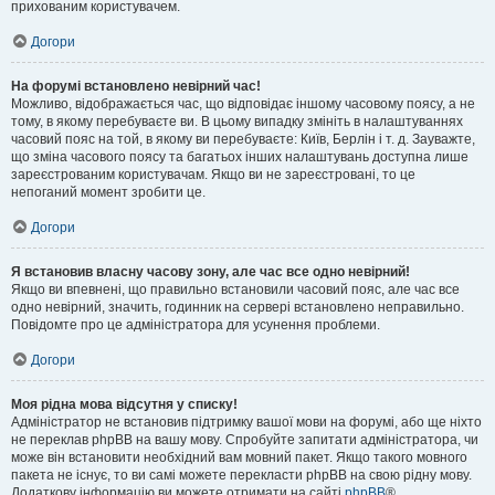
прихованим користувачем.
Догори
На форумі встановлено невірний час!
Можливо, відображається час, що відповідає іншому часовому поясу, а не
тому, в якому перебуваєте ви. В цьому випадку змініть в налаштуваннях
часовий пояс на той, в якому ви перебуваєте: Київ, Берлін і т. д. Зауважте,
що зміна часового поясу та багатьох інших налаштувань доступна лише
зареєстрованим користувачам. Якщо ви не зареєстровані, то це
непоганий момент зробити це.
Догори
Я встановив власну часову зону, але час все одно невірний!
Якщо ви впевнені, що правильно встановили часовий пояс, але час все
одно невірний, значить, годинник на сервері встановлено неправильно.
Повідомте про це адміністратора для усунення проблеми.
Догори
Моя рідна мова відсутня у списку!
Адміністратор не встановив підтримку вашої мови на форумі, або ще ніхто
не переклав phpBB на вашу мову. Спробуйте запитати адміністратора, чи
може він встановити необхідний вам мовний пакет. Якщо такого мовного
пакета не існує, то ви самі можете перекласти phpBB на свою рідну мову.
Додаткову інформацію ви можете отримати на сайті
phpBB
®.