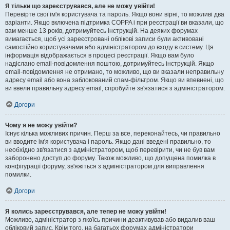
Я тільки що зареєструвався, але не можу увійти!
Перевірте свої ім'я користувача та пароль. Якщо вони вірні, то можливі два
варіанти. Якщо включена підтримка COPPA і при реєстрації ви вказали, що
вам менше 13 років, дотримуйтесь інструкцій. На деяких форумах
вимагається, щоб усі зареєстровані облікові записи були активовані
самостійно користувачами або адміністратором до входу в систему. Ця
інформація відображається в процесі реєстрації. Якщо вам було
надіслано email-повідомлення поштою, дотримуйтесь інструкцій. Якщо
email-повідомлення не отримано, то можливо, що ви вказали неправильну
адресу email або вона заблокований спам-фільтром. Якщо ви впевнені, що
ви ввели правильну адресу email, спробуйте зв'язатися з адміністратором.
Догори
Чому я не можу увійти?
Існує кілька можливих причин. Перш за все, переконайтесь, чи правильно
ви вводите ім'я користувача і пароль. Якщо дані введені правильно, то
необхідно зв'язатися з адміністратором, щоб перевірити, чи не був вам
заборонено доступ до форуму. Також можливо, що допущена помилка в
конфігурації форуму, зв'яжіться з адміністратором для виправлення
помилки.
Догори
Я колись зареєструвався, але тепер не можу увійти!
Можливо, адміністратор з якоїсь причини деактивував або видалив ваш
обліковий запис. Крім того, на багатьох форумах адміністратори