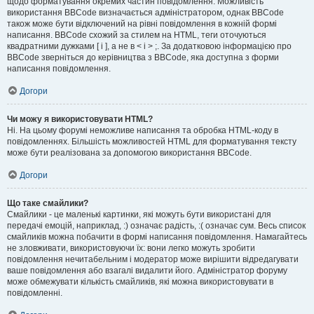
щодо форматування окремих частин повідомлення. Можливість
використання BBCode визначається адміністратором, однак BBCode
також може бути відключений на рівні повідомлення в кожній формі
написання. BBCode схожий за стилем на HTML, теги оточуються
квадратними дужками [ і ], а не в < і > ;. За додатковою інформацією про
BBCode зверніться до керівництва з BBCode, яка доступна з форми
написання повідомлення.
Догори
Чи можу я використовувати HTML?
Ні. На цьому форумі неможливе написання та обробка HTML-коду в
повідомленнях. Більшість можливостей HTML для форматування тексту
може бути реалізована за допомогою використання BBCode.
Догори
Що таке смайлики?
Смайлики - це маленькі картинки, які можуть бути використані для
передачі емоцій, наприклад, :) означає радість, :( означає сум. Весь список
смайликів можна побачити в формі написання повідомлення. Намагайтесь
не зловживати, використовуючи їх: вони легко можуть зробити
повідомлення нечитабельним і модератор може вирішити відредагувати
ваше повідомлення або взагалі видалити його. Адміністратор форуму
може обмежувати кількість смайликів, які можна використовувати в
повідомленні.