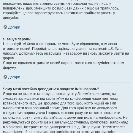
періодично видаляють користувачів, які тривалий час не писали
повідомлень, щоб зменшити розмір бази даних. Якщо це трапилось,
спробуйте ще раз зареєструватись і активніше приймати участь у
дискусіях.
Догори
Я забув пароль!
Не панікуйте! Хоча ваш пароль не може бути відновлено, вам легко
отримати новий. Перейдіть на сторінку логування та натисніть
Забули
пароль?
. Дотримуйтесь інструкцій і незабаром ви знову зможете увійти на
форум.
Якщо не вдалося отримати новий пароль, зв'яжіться з адміністратором
форуму.
Догори
Чому мені постійно доводиться вводити ім’я і пароль?
Якщо ви не ставите галочку напроти пункту
Запам'ятати мене
, ви
зможете залишатися під своїм ім'ям на конференції лише протягом
встановленого часу. Це зроблено для того, щоб ніхто інший не зміг
використати ваш обліковий запис. Для того щоб вам не доводилося
вводити ім'я користувача і пароль кожного разу, ви можете поставити
галочку напроти пункту
Запам'ятати мене
при вході на конференцію. Не
рекомендується робити це на загальнодоступному комп'ютері, наприклад
в бібліотеці, інтернет-кафе, університеті і т. д. Якщо пункт
Запам'ятати
мене
відсутній, це означає, що адміністратор вимкнув цю функцію.