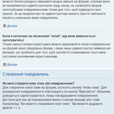
можете безпосередньо змінювати жодне звання на форумі, оскільки вони
встановлюються адміністратором. Будь ласка, не засмічуйте форум
непотрібними повідомленнями тільки для того, щоб підвищити своє
звання. За це модератори чи адміністратори можуть просто зменшити
кількість написаних вами повідомлень.
Догори
Коли я натискаю на посилання "email", від мене вимагається
залогуватись!
Тільки зареєстровані користувачі можуть відправляти email-повідомлення
на форумі через вбудовану форму, і лише якщо адміністратор увімкнув цю
функцію. Це зроблено для того, щоб запобігти зловживанню поштовою
системою анонімними користувачами.
Догори
Створення повідомлень
Як мені створити нову тему або повідомлення?
Для створення нової теми на форумі, натисніть кнопку "Нова тема". Для
розміщення повідомлення в темі клацніть по кнопці "Відповісти". Можливо,
доведеться зареєструватися, перш ніж відправити повідомлення.
Доступні для вас дії перераховані внизу сторінки форуму або теми.
Наприклад: "Ви можете створювати нові теми", "Ви можете додавати
файли" і т. п.