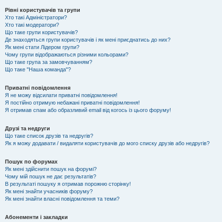
Рівні користувачів та групи
Хто такі Адміністратори?
Хто такі модератори?
Що таке групи користувачів?
Де знаходяться групи користувачів і як мені приєднатись до них?
Як мені стати Лідером групи?
Чому групи відображаються різними кольорами?
Що таке група за замовчуванням?
Що таке "Наша команда"?
Приватні повідомлення
Я не можу відсилати приватні повідомлення!
Я постійно отримую небажані приватні повідомлення!
Я отримав спам або образливий email від когось із цього форуму!
Друзі та недруги
Що таке список друзів та недругів?
Як я можу додавати / видаляти користувачів до мого списку друзів або недругів?
Пошук по форумах
Як мені здійснити пошук на форумі?
Чому мій пошук не дає результатів?
В результаті пошуку я отримав порожню сторінку!
Як мені знайти учасників форуму?
Як мені знайти власні повідомлення та теми?
Абонементи і закладки