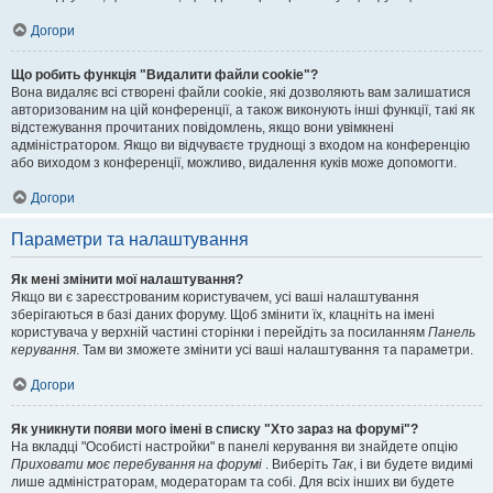
Догори
Що робить функція "Видалити файли cookie"?
Вона видаляє всі створені файли cookie, які дозволяють вам залишатися
авторизованим на цій конференції, а також виконують інші функції, такі як
відстежування прочитаних повідомлень, якщо вони увімкнені
адміністратором. Якщо ви відчуваєте труднощі з входом на конференцію
або виходом з конференції, можливо, видалення куків може допомогти.
Догори
Параметри та налаштування
Як мені змінити мої налаштування?
Якщо ви є зареєстрованим користувачем, усі ваші налаштування
зберігаються в базі даних форуму. Щоб змінити їх, клацніть на імені
користувача у верхній частині сторінки і перейдіть за посиланням
Панель
керування
. Там ви зможете змінити усі ваші налаштування та параметри.
Догори
Як уникнути появи мого імені в списку "Хто зараз на форумі"?
На вкладці "Особисті настройки" в панелі керування ви знайдете опцію
Приховати моє перебування на форумі
. Виберіть
Так
, і ви будете видимі
лише адміністраторам, модераторам та собі. Для всіх інших ви будете