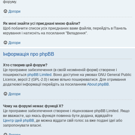
форуму.
Догори
Як мені знайти усі приєднані мною файли?
Щоб побачити список усіх приєднаних вами файлів, перейдіть в Панель
керування і натисніть на посилання "Вкладення".
Догори
Інформація про phpBB
Хто створив цей форум?
Це програмне забезпечення (в своїй незміненій формі) створене і
поширюється
phpBB Limited
. Воно доступне на умовах GNU General Public
Licence, версії 2 (GPL-2.0) і може вільно поширюватися. Для отримання
додаткової інформації перейдіть за посиланням
About phpBB
.
Догори
Чому на форумі немає функції X?
Це програмне забезпечення створене і ліцензоване phpBB Limited. Якщо
ви вважаєте, що якась функція повинна бути додана, відвідайте
Центр ідей phpBB
, де можна віддати свій голос за вже подані ідеї або
запропонувати власні.