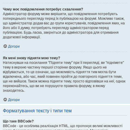
Чому моє повідомлення потребує схвалення?
Адміністратор форуму може вирішити, що повідомлення потребують
попереднього перегляду перед їх публікацією на форумі. Можливо також,
що адміністратор додав вас до групи користувачів, повідомлення яких, на
його або її думку, потребують перегляду адміністратором перед
публікацією. Будь ласка, зверніться до адміністратора для отримання
додаткової інформації.
Догори
Як мені знову підняти мою тему?
Натиснувши на посилання "Підняти тему" при її перегляді, ви "піднімете"
тему в верхню частину першої сторінки форуму. Якщо цього не
відбувається, то це означає, що можливість підняття тим могла бути
відключена, або час, який повинен пройти до повторного підняття теми,
ще не вийшов. Також можна підняти тему, просто відповівши на неї, однак
переконайтесь, що ви не порушуєте правила форуму, в якому
знаходитесь.
Догори
Форматування тексту і типи тем
Що таке BBCode?
BBCode - це особлива реалізація HTML, що пропонує великі можливості