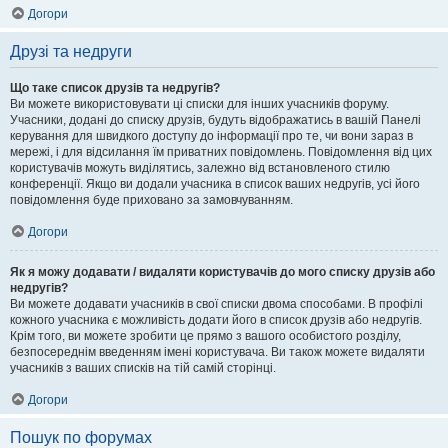
Догори
Друзі та недруги
Що таке список друзів та недругів?
Ви можете використовувати ці списки для інших учасників форуму.
Учасники, додані до списку друзів, будуть відображатись в вашій Панелі
керування для швидкого доступу до інформації про те, чи вони зараз в
мережі, і для відсилання їм приватних повідомлень. Повідомлення від цих
користувачів можуть виділятись, залежно від встановленого стилю
конференції. Якщо ви додали учасника в список ваших недругів, усі його
повідомлення буде приховано за замовчуванням.
Догори
Як я можу додавати / видаляти користувачів до мого списку друзів або
недругів?
Ви можете додавати учасників в свої списки двома способами. В профілі
кожного учасника є можливість додати його в список друзів або недругів.
Крім того, ви можете зробити це прямо з вашого особистого розділу,
безпосереднім введенням імені користувача. Ви також можете видаляти
учасників з ваших списків на тій самій сторінці.
Догори
Пошук по форумах