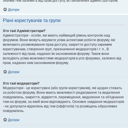
значків тем залежить від прав доступу, встановлених адміністратором.
Догори
Рівні користувачів та групи
Хто такі Адміністратори?
Адміністратори - особи, які мають найвищий рівень контролю над
форумом. Вони можуть керувати усіма аспектами роботи форуму, які
включають розмежування прав доступу, закриття доступу окремим
користувачам, створення груп, призначення модераторів і т. п., В
залежності від прав, наданих їм засновником форуму. Також вони
володіють усіма можливостями модераторів в усіх форумах, залежно від
прав, наданих ним засновником форуму.
Догори
Хто такі модератори?
Модератори - це користувачі (або групи користувачів), які щодня стежать
за роботою форуму. Вони мають можливості редагування та видалення
повідомлень, закриття, відкриття, переміщення, видалення та об'єднання
тем на форумі, за який вони відповідають. Основне завдання модераторів
- не допускати відхилень від тем (оффтопік) та розміщень образливих
повідомлень.
Догори