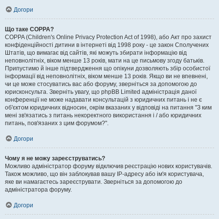
Догори
Що таке COPPA?
COPPA (Children's Online Privacy Protection Act of 1998), або Акт про захист
конфіденційності дитини в інтернеті від 1998 року - це закон Сполучених
Штатів, що вимагає від сайтів, які можуть збирати інформацію від
неповнолітніх, віком менше 13 років, мати на це письмову згоду батьків.
Припустимо й інше підтвердження що опікуни дозволяють збір особистої
інформації від неповнолітніх, віком менше 13 років. Якщо ви не впевнені,
чи це може стосуватись вас або форуму, зверніться за допомогою до
юрисконсульта. Зверніть увагу, що phpBB Limited адміністрація даної
конференції не може надавати консультацій з юридичних питань і не є
об'єктом юридичних відносин, окрім вказаних у відповіді на питання "З ким
мені зв'язатись з питань некоректного використання і / або юридичних
питань, пов'язаних з цим форумом?".
Догори
Чому я не можу зареєструватись?
Можливо адміністратор форуму відключив реєстрацію нових користувачів.
Також можливо, що він заблокував вашу IP-адресу або ім'я користувача,
яке ви намагаєтесь зареєструвати. Зверніться за допомогою до
адміністратора форуму.
Догори