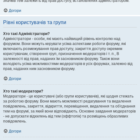
значків тем залежить від прав доступу, встановлених адміністратором.
Догори
Рівні користувачів та групи
Хто такі Адміністратори?
Адміністратори - особи, які мають найвищий рівень контролю над
форумом. Вони можуть керувати усіма аспектами роботи форуму, які
включають розмежування прав доступу, закриття доступу окремим
користувачам, створення груп, призначення модераторів і т. п., В
залежності від прав, наданих їм засновником форуму. Також вони
володіють усіма можливостями модераторів в усіх форумах, залежно від
прав, наданих ним засновником форуму.
Догори
Хто такі модератори?
Модератори - це користувачі (або групи користувачів), які щодня стежать
за роботою форуму. Вони мають можливості редагування та видалення
повідомлень, закриття, відкриття, переміщення, видалення та об'єднання
тем на форумі, за який вони відповідають. Основне завдання модераторів
- не допускати відхилень від тем (оффтопік) та розміщень образливих
повідомлень.
Догори