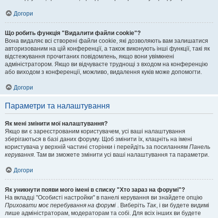
Догори
Що робить функція "Видалити файли cookie"?
Вона видаляє всі створені файли cookie, які дозволяють вам залишатися
авторизованим на цій конференції, а також виконують інші функції, такі як
відстежування прочитаних повідомлень, якщо вони увімкнені
адміністратором. Якщо ви відчуваєте труднощі з входом на конференцію
або виходом з конференції, можливо, видалення куків може допомогти.
Догори
Параметри та налаштування
Як мені змінити мої налаштування?
Якщо ви є зареєстрованим користувачем, усі ваші налаштування
зберігаються в базі даних форуму. Щоб змінити їх, клацніть на імені
користувача у верхній частині сторінки і перейдіть за посиланням
Панель
керування
. Там ви зможете змінити усі ваші налаштування та параметри.
Догори
Як уникнути появи мого імені в списку "Хто зараз на форумі"?
На вкладці "Особисті настройки" в панелі керування ви знайдете опцію
Приховати моє перебування на форумі
. Виберіть
Так
, і ви будете видимі
лише адміністраторам, модераторам та собі. Для всіх інших ви будете