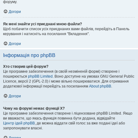
форуму.
Догори
Як мені знайти усі приєднані мною файли?
Щоб побачити список усіх приєднаних вами файлів, перейдіть в Панель
керування і натисніть на посилання "Вкладення".
Догори
Інформація про phpBB
Хто створив цей форум?
Це програмне забезпечення (в своїй незміненій формі) створене і
поширюється
phpBB Limited
. Воно доступне на умовах GNU General Public
Licence, версії 2 (GPL-2.0) і може вільно поширюватися. Для отримання
додаткової інформації перейдіть за посиланням
About phpBB
.
Догори
Чому на форумі немає функції X?
Це програмне забезпечення створене і ліцензоване phpBB Limited. Якщо
ви вважаєте, що якась функція повинна бути додана, відвідайте
Центр ідей phpBB
, де можна віддати свій голос за вже подані ідеї або
запропонувати власні.