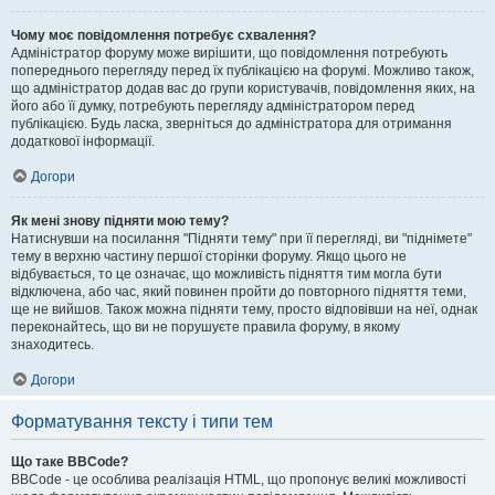
Чому моє повідомлення потребує схвалення?
Адміністратор форуму може вирішити, що повідомлення потребують
попереднього перегляду перед їх публікацією на форумі. Можливо також,
що адміністратор додав вас до групи користувачів, повідомлення яких, на
його або її думку, потребують перегляду адміністратором перед
публікацією. Будь ласка, зверніться до адміністратора для отримання
додаткової інформації.
Догори
Як мені знову підняти мою тему?
Натиснувши на посилання "Підняти тему" при її перегляді, ви "піднімете"
тему в верхню частину першої сторінки форуму. Якщо цього не
відбувається, то це означає, що можливість підняття тим могла бути
відключена, або час, який повинен пройти до повторного підняття теми,
ще не вийшов. Також можна підняти тему, просто відповівши на неї, однак
переконайтесь, що ви не порушуєте правила форуму, в якому
знаходитесь.
Догори
Форматування тексту і типи тем
Що таке BBCode?
BBCode - це особлива реалізація HTML, що пропонує великі можливості