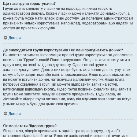
Що таке групи користувачів?
Групи ділять спільноту учасників на підрозділи, якими керують
адміністратори форуму. Кожен учасник може належати до кількох груп, а
кожна група може мати власні рівні доступу. Це полегшує адміністраторам
призначити кількох користувачів, наприклад, модераторами або надати їм
доступ до приватних форумів.
Догори
Де знаходяться групи користувачів і як мені приєднатись до них?
Ви можете отримати інформацію про всі групи користувачів за допомогою
посилання "Групи" в вашій Панелі керування. Якщо ви хочете вступити в
одну з них, натисніть відповідну кнопку. Однак не всі групи є
загальнодоступними. Деякі з них потребують схвалення для вступу в них,
можуть бути закритими або навіть прихованими. Якщо група є відкритою,
ви можете вступити до неї, натиснувши відповідну кнопку. Якщо група
потребує схвалення в групі, ви можете відправити запит на вступ,
натиснувши відповідну кнопку. Лідер групи повинен схвалити ваш запит в
групі і може запитати, чому ви бажаєте приєднатись. Будь ласка, не
діставайте лідера групи питаннями, чому він відхилив ваш запит на вступ,
у нього можуть бути для цього свої причини.
Догори
Як мені стати Лідером групи?
Як правило, лідерів призначають адміністратори форуму, під час їх
створення відповідної групи. Якщо ви зацікавлені у створенні групи, для