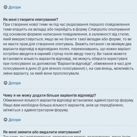
Догори
Як мені створити опитування?
При створенні нової теми чи під час редагування першого повідомлення
теми клацніть на вкладці або перейдіть в форму
Створити опитування
під основною формою написання повідомлення, в залежності від стилю,
який використовується; якщо ви не бачите такої вкладки або форми, то ви
не маєте прав для створення опитувань. Вкажіть питання і як мінімум два
варіанти відповіді в відповідних полях, переконавшись, що кожен варіант
потрібно вводити в окремій стрічці поля вводу тексту. Ви також можете
встановити кількість варіантів відповіді, які можуть обирати користувачі
при голосуванні за допомогою "Варіантів відповіді", обмеження в часі для
голосування в днях (0 для вічного голосування) і, на сам кінець, можливість
зміни варіанту, за який вони проголосували.
Догори
Чому я не можу додати більше варіантів відповіді?
Обмеження кількості варіантів відповіді встановлює адміністратор форуму.
Якщо вам необхідна більша кількості варіантів, аніж це передбачено,
зв'яжіться з адміністратором форуму.
Догори
Як мені змінити або видалити опитування?