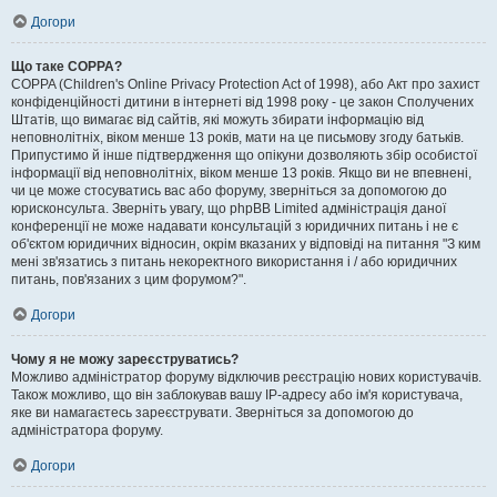
Догори
Що таке COPPA?
COPPA (Children's Online Privacy Protection Act of 1998), або Акт про захист
конфіденційності дитини в інтернеті від 1998 року - це закон Сполучених
Штатів, що вимагає від сайтів, які можуть збирати інформацію від
неповнолітніх, віком менше 13 років, мати на це письмову згоду батьків.
Припустимо й інше підтвердження що опікуни дозволяють збір особистої
інформації від неповнолітніх, віком менше 13 років. Якщо ви не впевнені,
чи це може стосуватись вас або форуму, зверніться за допомогою до
юрисконсульта. Зверніть увагу, що phpBB Limited адміністрація даної
конференції не може надавати консультацій з юридичних питань і не є
об'єктом юридичних відносин, окрім вказаних у відповіді на питання "З ким
мені зв'язатись з питань некоректного використання і / або юридичних
питань, пов'язаних з цим форумом?".
Догори
Чому я не можу зареєструватись?
Можливо адміністратор форуму відключив реєстрацію нових користувачів.
Також можливо, що він заблокував вашу IP-адресу або ім'я користувача,
яке ви намагаєтесь зареєструвати. Зверніться за допомогою до
адміністратора форуму.
Догори