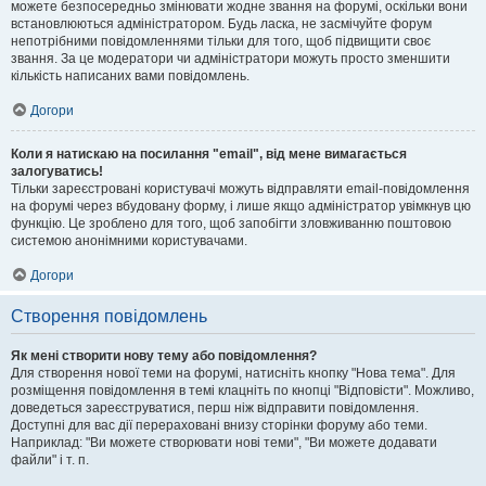
можете безпосередньо змінювати жодне звання на форумі, оскільки вони
встановлюються адміністратором. Будь ласка, не засмічуйте форум
непотрібними повідомленнями тільки для того, щоб підвищити своє
звання. За це модератори чи адміністратори можуть просто зменшити
кількість написаних вами повідомлень.
Догори
Коли я натискаю на посилання "email", від мене вимагається
залогуватись!
Тільки зареєстровані користувачі можуть відправляти email-повідомлення
на форумі через вбудовану форму, і лише якщо адміністратор увімкнув цю
функцію. Це зроблено для того, щоб запобігти зловживанню поштовою
системою анонімними користувачами.
Догори
Створення повідомлень
Як мені створити нову тему або повідомлення?
Для створення нової теми на форумі, натисніть кнопку "Нова тема". Для
розміщення повідомлення в темі клацніть по кнопці "Відповісти". Можливо,
доведеться зареєструватися, перш ніж відправити повідомлення.
Доступні для вас дії перераховані внизу сторінки форуму або теми.
Наприклад: "Ви можете створювати нові теми", "Ви можете додавати
файли" і т. п.