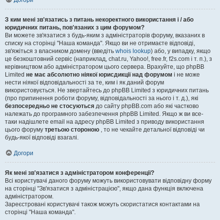
Догори
З ким мені зв'язатись з питань некоректного використання і / або
юридичних питань, пов'язаних з цим форумом?
Ви можете зв'язатися з будь-яким з адміністраторів форуму, вказаних в
списку на сторінці "Наша команда". Якщо ви не отримаєте відповіді,
зв'яжіться з власником домену (введіть
whois lookup
) або, у випадку, якщо
це безкоштовний сервіс (наприклад, chat.ru, Yahoo!, free.fr, f2s.com і т. п.), з
керівництвом або адміністратором цього сервера. Врахуйте, що phpBB
Limited
не має абсолютно ніякої юрисдикції над форумом
і не може
нести ніякої відповідальності за те, ким і як даний форум
використовується. Не звертайтесь до phpBB Limited з юридичних питань
(про припинення роботи форуму, відповідальності за нього і т. д.), які
безпосередньо не стосуються
до сайту phpBB.com або які частково
належать до програмного забезпечення phpBB Limited. Якщо ж ви все-
таки надішлете email на адресу phpBB Limited з приводу використання
цього форуму
третьою стороною
, то не чекайте детальної відповіді чи
будь-якої відповіді взагалі.
Догори
Як мені зв'язатися з адміністратором конференції?
Всі користувачі даного форуму можуть використовувати відповідну форму
на сторінці "Зв'язатися з адміністрацією", якщо дана функція включена
адміністратором.
Зареєстровані користувачі також можуть скористатися контактами на
сторінці "Наша команда".