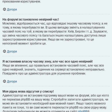
прихованим користувачем.
Догори
На форумі встановлено невірний час!
Можливо, відображається час, що відповідає іншому часовому поясу, а не
тому, в якому перебуваєте ви. В цьому випадку змініть в налаштуваннях
часовий пояс на той, в якому ви перебуваєте: Київ, Берлін і т. д. Зауважте,
що зміна часового поясу та багатьох інших налаштувань доступна лише
зареєстрованим користувачам. Якщо ви не зареєстровані, то це
непоганий момент зробити це.
Догори
Я встановив власну часову зону, але час все одно невірний!
Якщо ви впевнені, що правильно встановили часовий пояс, але час все
одно невірний, значить, годинник на сервері встановлено неправильно.
Повідомте про це адміністратора для усунення проблеми.
Догори
Моя рідна мова відсутня у списку!
Адміністратор не встановив підтримку вашої мови на форумі, або ще ніхто
не переклав phpBB на вашу мову. Спробуйте запитати адміністратора, чи
може він встановити необхідний вам мовний пакет. Якщо такого мовного
пакета не існує, то ви самі можете перекласти phpBB на свою рідну мову.
Додаткову інформацію ви можете отримати на сайті
phpBB
®.