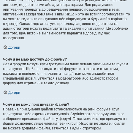
Так само, як і повідомлення, опитування можуть редагуватись лише їхнім
автором, модераторами або адміністраторами. Для редагування
опитування перейдіть до редагування першого повідомлення в темі;
опитування завжди пов'язане з ним. Якщо ніхто не встиг проголосувати, то
ви можете видалити опитування або відредагувати будь-який з варіантів
відповіді. Однак якщо хтось уже проголосував, лише модератори та
адміністратори можуть редагувати та видаляти опитування. Це зроблено
для того, щоб ніхто не зміг змінювати варіанти відповіді під час
голосування.
Догори
Чому я не маю доступу до форуму?
Деякі форуми можуть бути доступними лише певним учасникам та групам
користувачів. Щоб переглядати такі форуми, створювати в них теми,
надсилати повідомлення, вчиняти інші дії, вам може знадобитися
спеціальний дозвіл. Зв'яжіться з модератором або адміністратором
форуму для отримання такого дозволу.
Догори
Чому я не можу приєднувати файли?
Права на приєднання файлів встановлюються на рівні форумів, груп
користувачів або окремих користувачів. Адміністратор форуму можливо
заборонив приєднання файлів у форумі. Також можливо, що приєднувати
файли дозволено лише членам певних груп. Якщо ви не знаєте, чому ви
не можете додавати файли, зв'яжіться з адміністратором.