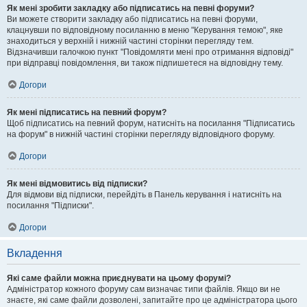
Як мені зробити закладку або підписатись на певні форуми?
Ви можете створити закладку або підписатись на певні форуми,
клацнувши по відповідному посиланню в меню "Керування темою", яке
знаходиться у верхній і нижній частині сторінки перегляду тем.
Відзначивши галочкою пункт "Повідомляти мені про отримання відповіді"
при відправці повідомлення, ви також підпишетеся на відповідну тему.
Догори
Як мені підписатись на певний форум?
Щоб підписатись на певний форум, натисніть на посилання "Підписатись
на форум" в нижній частині сторінки перегляду відповідного форуму.
Догори
Як мені відмовитись від підписки?
Для відмови від підписки, перейдіть в Панель керування і натисніть на
посилання "Підписки".
Догори
Вкладення
Які саме файли можна приєднувати на цьому форумі?
Адміністратор кожного форуму сам визначає типи файлів. Якщо ви не
знаєте, які саме файли дозволені, запитайте про це адміністратора цього