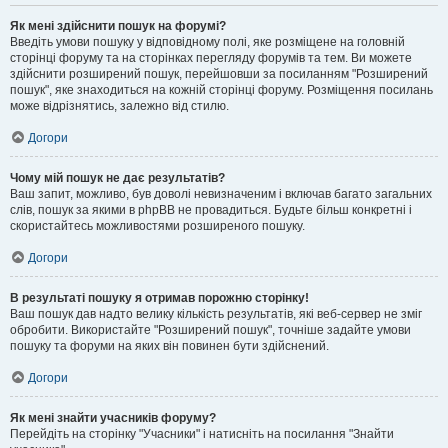
Як мені здійснити пошук на форумі?
Введіть умови пошуку у відповідному полі, яке розміщене на головній
сторінці форуму та на сторінках перегляду форумів та тем. Ви можете
здійснити розширений пошук, перейшовши за посиланням "Розширений
пошук", яке знаходиться на кожній сторінці форуму. Розміщення посилань
може відрізнятись, залежно від стилю.
Догори
Чому мій пошук не дає результатів?
Ваш запит, можливо, був доволі невизначеним і включав багато загальних
слів, пошук за якими в phpBB не провадиться. Будьте більш конкретні і
скористайтесь можливостями розширеного пошуку.
Догори
В результаті пошуку я отримав порожню сторінку!
Ваш пошук дав надто велику кількість результатів, які веб-сервер не зміг
обробити. Використайте "Розширений пошук", точніше задайте умови
пошуку та форуми на яких він повинен бути здійснений.
Догори
Як мені знайти учасників форуму?
Перейдіть на сторінку "Учасники" і натисніть на посилання "Знайти