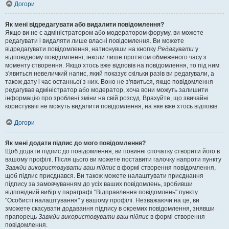
Догори
Як мені відредагувати або видалити повідомлення?
Якщо ви не є адміністратором або модератором форуму, ви можете
редагувати і видаляти лише власні повідомлення. Ви можете
відредагувати повідомлення, натиснувши на кнопку
Редагувати
у
відповідному повідомленні, інколи лише протягом обмеженого часу з
моменту створення. Якщо хтось вже відповів на повідомлення, то під ним
з'явиться невеличкий напис, який показує скільки разів ви редагували, а
також дату і час останньої з них. Воно не з'явиться, якщо повідомлення
редагував адміністратор або модератор, хоча вони можуть залишити
інформацію про зроблені зміни на свій розсуд. Врахуйте, що звичайні
користувачі не можуть видалити повідомлення, на яке вже хтось відповів.
Догори
Як мені додати підпис до мого повідомлення?
Щоб додати підпис до повідомлення, ви повинні спочатку створити його в
вашому профілі. Після цього ви можете поставити галочку напроти пункту
Завжди використовувати ваш підпис
в формі створення повідомлення,
щоб підпис приєднався. Ви також можете налаштувати приєднання
підпису за замовчуванням до усіх ваших повідомлень, зробивши
відповідний вибір у параграфі "Відправлення повідомлень" пункту
"Особисті налаштування" у вашому профілі. Незважаючи на це, ви
зможете скасувати додавання підпису в окремих повідомлення, знявши
прапорець
Завжди використовувати ваш підпис
в формі створення
повідомлення.