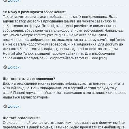
Догори
Чи можу я розміщувати зображення?
Так, ви можете розміщувати зображення в своїх повідомленнях. Якщо
адміністратор дозволив приєднання файлів, ви можете завантажити
зображення на форум. Якщо ні, ви повинні розмістити посилання на
зображення, збережене на загальнодоступному веб-сервері. Наприклад:
http://www.example.com/my-picture.gif. Ви не можете розміщувати
посилання ні на зображення, які знаходяться на вашому комп'ютері (якщо
він не є загальнодоступним сервером), ні на зображення, для доступу до
яких потрібна автентифікація, як, наприклад, такі як поштові скриньки
Hotmail або Yahoo, захищені паролем сайти і т. п. Для відображення
зображення в повідомленні, скористайтесь тегом BBCode [img].
Догори
Що таке важливі оголошення?
Важливі оголошення містять важливу інформацію, і ви повинні прочитати
їх якнайшвидше. Вони відображаються в верхній частині форуму та у
вашій Панелі керування. Можливість написання вами важливих оголошень
надається адміністратором.
Догори
Що таке оголошення?
Оголошення найчастіше містять важливу інформацію для форуму, який ви
переглядаєте в даний момент, і вам необхідно прочитати їх якнайшвидше.