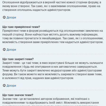
Оголошення відображаються в верхній частині кожної сторінки форуму, в
якому вони створені. Так само, як і з важливими оголошеннями, право на
створення оголошень надається адміністратором.
Догори
Що таке прикріплені теми?
Прикріплені теми в форумі розміщуються під оголошеннями і виключно на
першій сторінці. Вони найчастіше містять досить важливу інформацію,
тому ви повинні прочитати їх якнайшвидше. Так само, як і з оголошеннями,
можливість створення вами прикріплених тем надається адміністратором.
Догори
Що таке закриті теми?
Закриті теми - це такі теми, в яких користувачі більше не можуть залишати
повідомлення і будь-які опитування в них автоматично завершуються.
Теми можуть бути закриті виключно модераторами або адміністраторами
форуму. Ви також можете мати можливість закривати створені вами теми,
в залежності від прав, наданих вам адміністратором.
Догори
Що таке значок теми?
Значки тем - це встановлені автором зображення, які пов'язані з
повідомленнями та відображають їхній зміст. Можливість використання