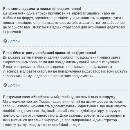
Я не можу відсилати приватні повідомлення!
Це може бути одна з трьох причин: ви не зареєструвались і / або не
ввійшли на форум, адміністрація відімкнула можливість використовувати
приватні повідомлення на всьому форумі або ж адміністратор заборонив
це особисто вам. Зв'яжіться з адміністратором для отримання додаткової
інформації.
Догори
Я постійно отримую небажані приватні повідомлення!
Ви можете автоматично видаляти особисті повідомлення користувачів,
скориставшись правилами для повідомлень у вашій Панелі керування.
Якщо ви отримуєте образливі приватні повідомлення від одного з
учасників, відправте скаргу на це повідомлення модераторам; вони можуть
заборонити йому надсилання приватних повідомлень.
Догори
Я отримав спам або образливий email від когось із цього форуму!
Ми шкодуємо про це. Форма надсилання email на цьому форумі включає
засоби безпеки і можливість відслідковувати користувачів, що надсилають
подібні повідомлення. Надішліть email-листа адміністратору форуму з
повною копією отриманого листа. Дуже важливо включити усі заголовки, в
яких міститься детальна інформація про відправника. Адміністратор
зможе у цьому випадку вжити необхідні заходи.