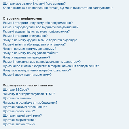
Що таке моє звання і як мені його змінити?
Коли я натискаю на посилання "email", від мене вимагається залогуватись!
Створення повідомлень
Як мені створити нову тему або повідомлення?
Як мені відредагувати або видалити повідомлення?
Як мені додати підпис до мого повідомлення?
Як мені створити опитування?
Чому я не можу додати більше варіантів відповіді?
Як мені змінити або видалити опитування?
Чому я не маю доступу до форуму?
Чому я не можу приєднувати файли?
Чому я отримав попередження?
Як мені поскаржитись на повідомлення модератору?
Що означає кнопка "Зберегти" в формі написання повідомлення?
Чому моє повідомлення потребує схвалення?
Як мені знову підняти мою тему?
Форматування тексту і типи тем
Що таке BBCode?
Чи можу я використовувати HTML?
Що таке смайлики?
Чи можу я розміщувати зображення?
Що таке важливі оголошення?
Що таке оголошення?
Що таке прикріплені теми?
Що таке закриті теми?
Що таке значок теми?