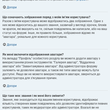
Догори
Що означають зображення поряд з моїм ім'ям користувача?
Разом з ім'ям користувача може відображатись два зображення. Одне з
них може відноситись до вашого звання, зазвичай у вигляді зірочок, блоків
чи крапок, які вказують на те, скільки повідомлень ви написали, або на ваш
статус на форумі. Інше, як правило більше, зображення відомо як
"аватара", унікальне для кожного користувача.
Догори
Як мені включити відображення аватари?
На вкладці "Профіль" особистого розділу ви можете додати аватару з
використанням різних інструментів: "Галерея аватар", "Віддалена
аватара" або "Завантажувана аватара". Від адміністратора форуму
залежить чи дозволені аватари, а також які типи аватар можуть бути
доступні. Якщо ви не можете використовувати аватари, зверніться до
адміністратора для з'ясування причин.
Догори
Що таке моє звання і як мені його змінити?
Звання, яке знаходиться під вашим іменем користувача, відображає
кількість створених вами повідомлень або дозволяє ідентифікувати певних
користувачів, таких як модератори або адміністратори. Взагалі ви не