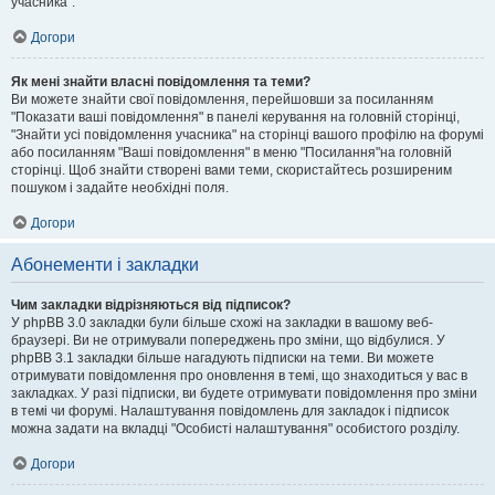
учасника".
Догори
Як мені знайти власні повідомлення та теми?
Ви можете знайти свої повідомлення, перейшовши за посиланням
"Показати ваші повідомлення" в панелі керування на головній сторінці,
"Знайти усі повідомлення учасника" на сторінці вашого профілю на форумі
або посиланням "Ваші повідомлення" в меню "Посилання"на головній
сторінці. Щоб знайти створені вами теми, скористайтесь розширеним
пошуком і задайте необхідні поля.
Догори
Абонементи і закладки
Чим закладки відрізняються від підписок?
У phpBB 3.0 закладки були більше схожі на закладки в вашому веб-
браузері. Ви не отримували попереджень про зміни, що відбулися. У
phpBB 3.1 закладки більше нагадують підписки на теми. Ви можете
отримувати повідомлення про оновлення в темі, що знаходиться у вас в
закладках. У разі підписки, ви будете отримувати повідомлення про зміни
в темі чи форумі. Налаштування повідомлень для закладок і підписок
можна задати на вкладці "Особисті налаштування" особистого розділу.
Догори