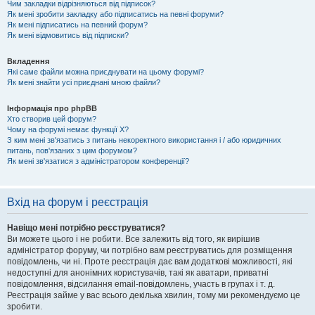
Чим закладки відрізняються від підписок?
Як мені зробити закладку або підписатись на певні форуми?
Як мені підписатись на певний форум?
Як мені відмовитись від підписки?
Вкладення
Які саме файли можна приєднувати на цьому форумі?
Як мені знайти усі приєднані мною файли?
Інформація про phpBB
Хто створив цей форум?
Чому на форумі немає функції X?
З ким мені зв'язатись з питань некоректного використання і / або юридичних
питань, пов'язаних з цим форумом?
Як мені зв'язатися з адміністратором конференції?
Вхід на форум і реєстрація
Навіщо мені потрібно реєструватися?
Ви можете цього і не робити. Все залежить від того, як вирішив
адміністратор форуму, чи потрібно вам реєструватись для розміщення
повідомлень, чи ні. Проте реєстрація дає вам додаткові можливості, які
недоступні для анонімних користувачів, такі як аватари, приватні
повідомлення, відсилання email-повідомлень, участь в групах і т. д.
Реєстрація займе у вас всього декілька хвилин, тому ми рекомендуємо це
зробити.