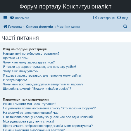
Форум порталу Конституціоналіст
Допомога
Реєстрація
Вхід
П
Головна
Список форумів
Часті питання
о
Часті питання
ш
у
Вхід на форум і реєстрація
Навіщо мені потрібно реєструватися?
к
Що таке COPPA?
Чому я не можу зареєструватись?
Я тільки що зареєструвався, але не можу увійти!
Чому я не можу увійти?
Я колись зареєструвався, але тепер не можу увійти!
Я забув пароль!
Чому мені постійно доводиться вводити ім’я і пароль?
Що робить функція "Видалити файли cookie"?
Параметри та налаштування
Як мені змінити мої налаштування?
Як уникнути появи мого імені в списку "Хто зараз на форумі"?
На форумі встановлено невірний час!
Я встановив власну часову зону, але час все одно невірний!
Моя рідна мова відсутня у списку!
Що означають зображення поряд з моїм ім'ям користувача?
Як мені включити відображення аватари?