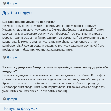
Догори
Друзі та недруги
Що таке список друзів та недругів?
Ви можете використовувати ці списки для інших учасників форуму.
Учасники, додані до списку друзів, будуть відображатись в вашій Панелі
керування для швидкого доступу до інформації про те, чи вони зараз в
мережі, і для відсилання їм приватних повідомлень. Повідомлення від цих
користувачів можуть виділятись, залежно від встановленого стилю
конференції. Якщо ви додали учасника в список ваших недругів, усі його
повідомлення буде приховано за замовчуванням.
Догори
Як я можу додавати / видаляти користувачів до мого списку друзів або
недругів?
Ви можете додавати учасників в свої списки двома способами. В профілі
кожного учасника є можливість додати його в список друзів або недругів.
Крім того, ви можете зробити це прямо з вашого особистого розділу,
безпосереднім введенням імені користувача. Ви також можете видаляти
учасників з ваших списків на тій самій сторінці.
Догори
Пошук по форумах