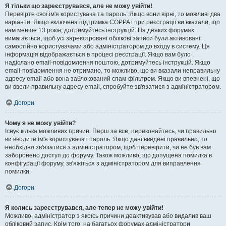
Я тільки що зареєструвався, але не можу увійти!
Перевірте свої ім'я користувача та пароль. Якщо вони вірні, то можливі два
варіанти. Якщо включена підтримка COPPA і при реєстрації ви вказали, що
вам менше 13 років, дотримуйтесь інструкцій. На деяких форумах
вимагається, щоб усі зареєстровані облікові записи були активовані
самостійно користувачами або адміністратором до входу в систему. Ця
інформація відображається в процесі реєстрації. Якщо вам було
надіслано email-повідомлення поштою, дотримуйтесь інструкцій. Якщо
email-повідомлення не отримано, то можливо, що ви вказали неправильну
адресу email або вона заблокований спам-фільтром. Якщо ви впевнені, що
ви ввели правильну адресу email, спробуйте зв'язатися з адміністратором.
Догори
Чому я не можу увійти?
Існує кілька можливих причин. Перш за все, переконайтесь, чи правильно
ви вводите ім'я користувача і пароль. Якщо дані введені правильно, то
необхідно зв'язатися з адміністратором, щоб перевірити, чи не був вам
заборонено доступ до форуму. Також можливо, що допущена помилка в
конфігурації форуму, зв'яжіться з адміністратором для виправлення
помилки.
Догори
Я колись зареєструвався, але тепер не можу увійти!
Можливо, адміністратор з якоїсь причини деактивував або видалив ваш
обліковий запис. Крім того, на багатьох форумах адміністратори