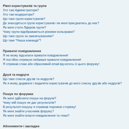
Рівні користувачів та групи
Хто такі Адміністратори?
Хто такі модератори?
Що таке групи користувачів?
Де знаходяться групи користувачів і як мені приєднатись до них?
Як мені стати Лідером групи?
Чому групи відображаються різними кольорами?
Що таке група за замовчуванням?
Що таке "Наша команда"?
Приватні повідомлення
Я не можу відсилати приватні повідомлення!
Я постійно отримую небажані приватні повідомлення!
Я отримав спам або образливий email від когось із цього форуму!
Друзі та недруги
Що таке список друзів та недругів?
Як я можу додавати / видаляти користувачів до мого списку друзів або недругів?
Пошук по форумах
Як мені здійснити пошук на форумі?
Чому мій пошук не дає результатів?
В результаті пошуку я отримав порожню сторінку!
Як мені знайти учасників форуму?
Як мені знайти власні повідомлення та теми?
Абонементи і закладки