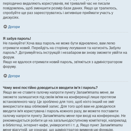
періодично видаляють користувачів, які тривалий час не писали
повідомлень, щоб зменшити розмір бази даних. Якщо це трапилось,
спробуйте ще раз зареєструватись і активніше приймати участь у
дискусіях.
Догори
Я забув пароль!
Не панікуйте! Хоча ваш пароль не може бути відновлено, вам легко
отримати новий. Перейдіть на сторінку логування та натисніть
Забули
пароль?
. Дотримуйтесь інструкцій і незабаром ви знову зможете увійти на
форум.
Якщо не вдалося отримати новий пароль, зв'яжіться з адміністратором
форуму.
Догори
Чому мені постійно доводиться вводити ім’я і пароль?
Якщо ви не ставите галочку напроти пункту
Запам'ятати мене
, ви
зможете залишатися під своїм ім'ям на конференції лише протягом
встановленого часу. Це зроблено для того, щоб ніхто інший не зміг
використати ваш обліковий запис. Для того щоб вам не доводилося
вводити ім'я користувача і пароль кожного разу, ви можете поставити
галочку напроти пункту
Запам'ятати мене
при вході на конференцію. Не
рекомендується робити це на загальнодоступному комп'ютері, наприклад
в бібліотеці, інтернет-кафе, університеті і т. д. Якщо пункт
Запам'ятати
мене
відсутній, це означає, що адміністратор вимкнув цю функцію.