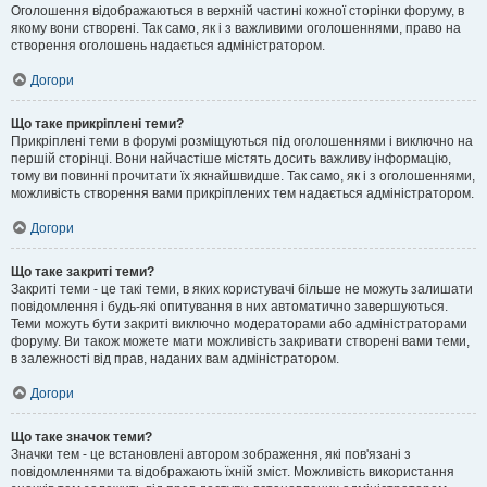
Оголошення відображаються в верхній частині кожної сторінки форуму, в
якому вони створені. Так само, як і з важливими оголошеннями, право на
створення оголошень надається адміністратором.
Догори
Що таке прикріплені теми?
Прикріплені теми в форумі розміщуються під оголошеннями і виключно на
першій сторінці. Вони найчастіше містять досить важливу інформацію,
тому ви повинні прочитати їх якнайшвидше. Так само, як і з оголошеннями,
можливість створення вами прикріплених тем надається адміністратором.
Догори
Що таке закриті теми?
Закриті теми - це такі теми, в яких користувачі більше не можуть залишати
повідомлення і будь-які опитування в них автоматично завершуються.
Теми можуть бути закриті виключно модераторами або адміністраторами
форуму. Ви також можете мати можливість закривати створені вами теми,
в залежності від прав, наданих вам адміністратором.
Догори
Що таке значок теми?
Значки тем - це встановлені автором зображення, які пов'язані з
повідомленнями та відображають їхній зміст. Можливість використання