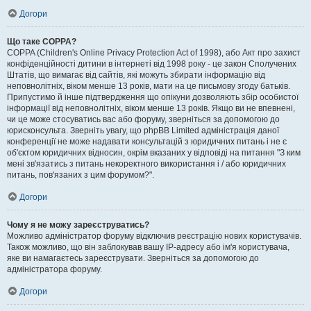
Догори
Що таке COPPA?
COPPA (Children's Online Privacy Protection Act of 1998), або Акт про захист
конфіденційності дитини в інтернеті від 1998 року - це закон Сполучених
Штатів, що вимагає від сайтів, які можуть збирати інформацію від
неповнолітніх, віком менше 13 років, мати на це письмову згоду батьків.
Припустимо й інше підтвердження що опікуни дозволяють збір особистої
інформації від неповнолітніх, віком менше 13 років. Якщо ви не впевнені,
чи це може стосуватись вас або форуму, зверніться за допомогою до
юрисконсульта. Зверніть увагу, що phpBB Limited адміністрація даної
конференції не може надавати консультацій з юридичних питань і не є
об'єктом юридичних відносин, окрім вказаних у відповіді на питання "З ким
мені зв'язатись з питань некоректного використання і / або юридичних
питань, пов'язаних з цим форумом?".
Догори
Чому я не можу зареєструватись?
Можливо адміністратор форуму відключив реєстрацію нових користувачів.
Також можливо, що він заблокував вашу IP-адресу або ім'я користувача,
яке ви намагаєтесь зареєструвати. Зверніться за допомогою до
адміністратора форуму.
Догори