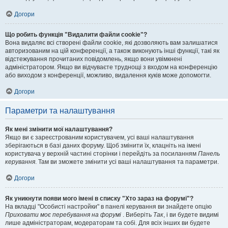
Догори
Що робить функція "Видалити файли cookie"?
Вона видаляє всі створені файли cookie, які дозволяють вам залишатися
авторизованим на цій конференції, а також виконують інші функції, такі як
відстежування прочитаних повідомлень, якщо вони увімкнені
адміністратором. Якщо ви відчуваєте труднощі з входом на конференцію
або виходом з конференції, можливо, видалення куків може допомогти.
Догори
Параметри та налаштування
Як мені змінити мої налаштування?
Якщо ви є зареєстрованим користувачем, усі ваші налаштування
зберігаються в базі даних форуму. Щоб змінити їх, клацніть на імені
користувача у верхній частині сторінки і перейдіть за посиланням
Панель
керування
. Там ви зможете змінити усі ваші налаштування та параметри.
Догори
Як уникнути появи мого імені в списку "Хто зараз на форумі"?
На вкладці "Особисті настройки" в панелі керування ви знайдете опцію
Приховати моє перебування на форумі
. Виберіть
Так
, і ви будете видимі
лише адміністраторам, модераторам та собі. Для всіх інших ви будете