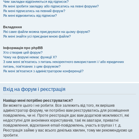
Чим закладки відрізняються від підписок?
Як мені зробити закладку або підписатись на певні форуми?
Як мені підписатись на певний форум?
Як мені відмовитись від підписки?
Вкладення
Які саме файли можна приєднувати на цьому форумі?
Як мені знайти усі приєднані мною файли?
Інформація про phpBB
Хто створив цей форум?
Чому на форумі немає функції X?
З ким мені зв'язатись з питань некоректного використання і / або юридичних
питань, пов'язаних з цим форумом?
Як мені зв'язатися з адміністратором конференції?
Вхід на форум і реєстрація
Навіщо мені потрібно реєструватися?
Ви можете цього і не робити. Все залежить від того, як вирішив
адміністратор форуму, чи потрібно вам реєструватись для розміщення
повідомлень, чи ні. Проте реєстрація дає вам додаткові можливості, які
недоступні для анонімних користувачів, такі як аватари, приватні
повідомлення, відсилання email-повідомлень, участь в групах і т. д.
Реєстрація займе у вас всього декілька хвилин, тому ми рекомендуємо це
зробити.