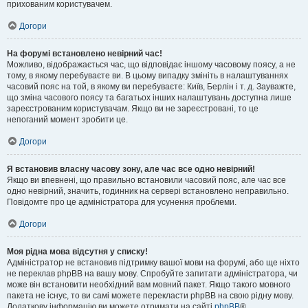
прихованим користувачем.
Догори
На форумі встановлено невірний час!
Можливо, відображається час, що відповідає іншому часовому поясу, а не
тому, в якому перебуваєте ви. В цьому випадку змініть в налаштуваннях
часовий пояс на той, в якому ви перебуваєте: Київ, Берлін і т. д. Зауважте,
що зміна часового поясу та багатьох інших налаштувань доступна лише
зареєстрованим користувачам. Якщо ви не зареєстровані, то це
непоганий момент зробити це.
Догори
Я встановив власну часову зону, але час все одно невірний!
Якщо ви впевнені, що правильно встановили часовий пояс, але час все
одно невірний, значить, годинник на сервері встановлено неправильно.
Повідомте про це адміністратора для усунення проблеми.
Догори
Моя рідна мова відсутня у списку!
Адміністратор не встановив підтримку вашої мови на форумі, або ще ніхто
не переклав phpBB на вашу мову. Спробуйте запитати адміністратора, чи
може він встановити необхідний вам мовний пакет. Якщо такого мовного
пакета не існує, то ви самі можете перекласти phpBB на свою рідну мову.
Додаткову інформацію ви можете отримати на сайті
phpBB
®.