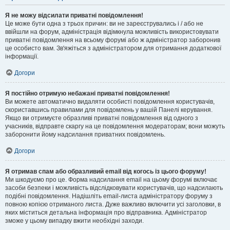
Я не можу відсилати приватні повідомлення!
Це може бути одна з трьох причин: ви не зареєструвались і / або не
ввійшли на форум, адміністрація відімкнула можливість використовувати
приватні повідомлення на всьому форумі або ж адміністратор заборонив
це особисто вам. Зв'яжіться з адміністратором для отримання додаткової
інформації.
Догори
Я постійно отримую небажані приватні повідомлення!
Ви можете автоматично видаляти особисті повідомлення користувачів,
скориставшись правилами для повідомлень у вашій Панелі керування.
Якщо ви отримуєте образливі приватні повідомлення від одного з
учасників, відправте скаргу на це повідомлення модераторам; вони можуть
заборонити йому надсилання приватних повідомлень.
Догори
Я отримав спам або образливий email від когось із цього форуму!
Ми шкодуємо про це. Форма надсилання email на цьому форумі включає
засоби безпеки і можливість відслідковувати користувачів, що надсилають
подібні повідомлення. Надішліть email-листа адміністратору форуму з
повною копією отриманого листа. Дуже важливо включити усі заголовки, в
яких міститься детальна інформація про відправника. Адміністратор
зможе у цьому випадку вжити необхідні заходи.