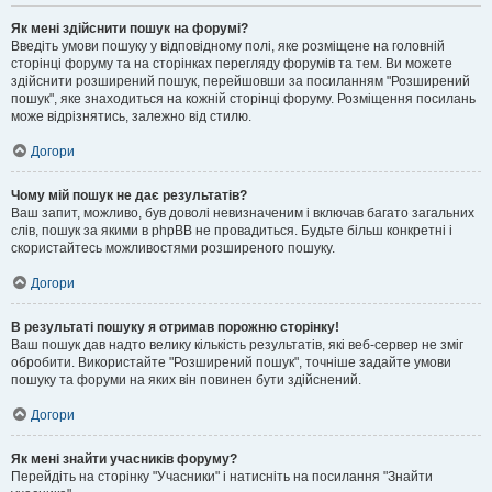
Як мені здійснити пошук на форумі?
Введіть умови пошуку у відповідному полі, яке розміщене на головній
сторінці форуму та на сторінках перегляду форумів та тем. Ви можете
здійснити розширений пошук, перейшовши за посиланням "Розширений
пошук", яке знаходиться на кожній сторінці форуму. Розміщення посилань
може відрізнятись, залежно від стилю.
Догори
Чому мій пошук не дає результатів?
Ваш запит, можливо, був доволі невизначеним і включав багато загальних
слів, пошук за якими в phpBB не провадиться. Будьте більш конкретні і
скористайтесь можливостями розширеного пошуку.
Догори
В результаті пошуку я отримав порожню сторінку!
Ваш пошук дав надто велику кількість результатів, які веб-сервер не зміг
обробити. Використайте "Розширений пошук", точніше задайте умови
пошуку та форуми на яких він повинен бути здійснений.
Догори
Як мені знайти учасників форуму?
Перейдіть на сторінку "Учасники" і натисніть на посилання "Знайти