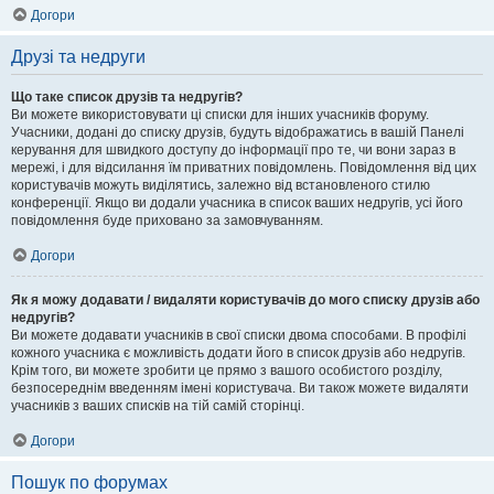
Догори
Друзі та недруги
Що таке список друзів та недругів?
Ви можете використовувати ці списки для інших учасників форуму.
Учасники, додані до списку друзів, будуть відображатись в вашій Панелі
керування для швидкого доступу до інформації про те, чи вони зараз в
мережі, і для відсилання їм приватних повідомлень. Повідомлення від цих
користувачів можуть виділятись, залежно від встановленого стилю
конференції. Якщо ви додали учасника в список ваших недругів, усі його
повідомлення буде приховано за замовчуванням.
Догори
Як я можу додавати / видаляти користувачів до мого списку друзів або
недругів?
Ви можете додавати учасників в свої списки двома способами. В профілі
кожного учасника є можливість додати його в список друзів або недругів.
Крім того, ви можете зробити це прямо з вашого особистого розділу,
безпосереднім введенням імені користувача. Ви також можете видаляти
учасників з ваших списків на тій самій сторінці.
Догори
Пошук по форумах