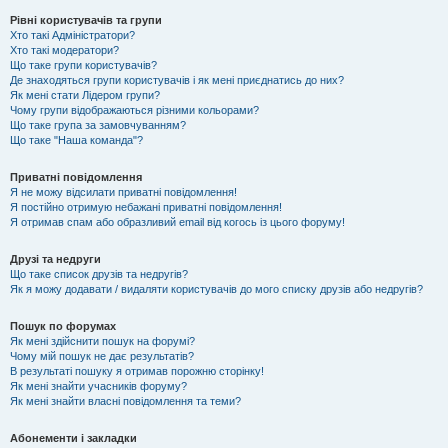
Рівні користувачів та групи
Хто такі Адміністратори?
Хто такі модератори?
Що таке групи користувачів?
Де знаходяться групи користувачів і як мені приєднатись до них?
Як мені стати Лідером групи?
Чому групи відображаються різними кольорами?
Що таке група за замовчуванням?
Що таке "Наша команда"?
Приватні повідомлення
Я не можу відсилати приватні повідомлення!
Я постійно отримую небажані приватні повідомлення!
Я отримав спам або образливий email від когось із цього форуму!
Друзі та недруги
Що таке список друзів та недругів?
Як я можу додавати / видаляти користувачів до мого списку друзів або недругів?
Пошук по форумах
Як мені здійснити пошук на форумі?
Чому мій пошук не дає результатів?
В результаті пошуку я отримав порожню сторінку!
Як мені знайти учасників форуму?
Як мені знайти власні повідомлення та теми?
Абонементи і закладки