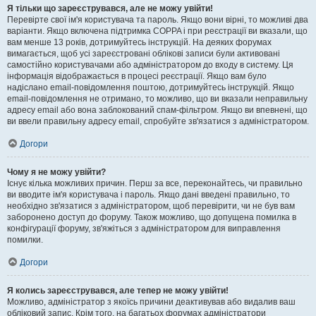
Я тільки що зареєструвався, але не можу увійти!
Перевірте свої ім'я користувача та пароль. Якщо вони вірні, то можливі два
варіанти. Якщо включена підтримка COPPA і при реєстрації ви вказали, що
вам менше 13 років, дотримуйтесь інструкцій. На деяких форумах
вимагається, щоб усі зареєстровані облікові записи були активовані
самостійно користувачами або адміністратором до входу в систему. Ця
інформація відображається в процесі реєстрації. Якщо вам було
надіслано email-повідомлення поштою, дотримуйтесь інструкцій. Якщо
email-повідомлення не отримано, то можливо, що ви вказали неправильну
адресу email або вона заблокований спам-фільтром. Якщо ви впевнені, що
ви ввели правильну адресу email, спробуйте зв'язатися з адміністратором.
Догори
Чому я не можу увійти?
Існує кілька можливих причин. Перш за все, переконайтесь, чи правильно
ви вводите ім'я користувача і пароль. Якщо дані введені правильно, то
необхідно зв'язатися з адміністратором, щоб перевірити, чи не був вам
заборонено доступ до форуму. Також можливо, що допущена помилка в
конфігурації форуму, зв'яжіться з адміністратором для виправлення
помилки.
Догори
Я колись зареєструвався, але тепер не можу увійти!
Можливо, адміністратор з якоїсь причини деактивував або видалив ваш
обліковий запис. Крім того, на багатьох форумах адміністратори