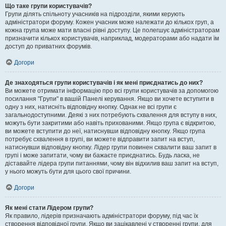
Що таке групи користувачів?
Групи ділять спільноту учасників на підрозділи, якими керують
адміністратори форуму. Кожен учасник може належати до кількох груп, а
кожна група може мати власні рівні доступу. Це полегшує адміністраторам
призначити кількох користувачів, наприклад, модераторами або надати їм
доступ до приватних форумів.
Догори
Де знаходяться групи користувачів і як мені приєднатись до них?
Ви можете отримати інформацію про всі групи користувачів за допомогою
посилання "Групи" в вашій Панелі керування. Якщо ви хочете вступити в
одну з них, натисніть відповідну кнопку. Однак не всі групи є
загальнодоступними. Деякі з них потребують схвалення для вступу в них,
можуть бути закритими або навіть прихованими. Якщо група є відкритою,
ви можете вступити до неї, натиснувши відповідну кнопку. Якщо група
потребує схвалення в групі, ви можете відправити запит на вступ,
натиснувши відповідну кнопку. Лідер групи повинен схвалити ваш запит в
групі і може запитати, чому ви бажаєте приєднатись. Будь ласка, не
діставайте лідера групи питаннями, чому він відхилив ваш запит на вступ,
у нього можуть бути для цього свої причини.
Догори
Як мені стати Лідером групи?
Як правило, лідерів призначають адміністратори форуму, під час їх
створення відповідної групи. Якщо ви зацікавлені у створенні групи, для