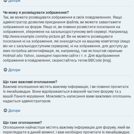
Догори
Чи можу я розміщувати зображення?
Так, ви можете розміщувати зображення в своїх повідомленнях. Якщо
адміністратор дозволив приєднання файлів, ви можете завантажити
зображення на форум. Якщо ні, ви повинні розмістити посилання на
зображення, збережене на загальнодоступному веб-сервері. Наприклад:
http://www.example.com/my-picture.gif. Ви не можете розміщувати
посилання ні на зображення, які знаходяться на вашому комп'ютері (якщо
він не є загальнодоступним сервером), ні на зображення, для доступу до
яких потрібна автентифікація, як, наприклад, такі як поштові скриньки
Hotmail або Yahoo, захищені паролем сайти і т. п. Для відображення
зображення в повідомленні, скористайтесь тегом BBCode [img].
Догори
Що таке важливі оголошення?
Важливі оголошення містять важливу інформацію, і ви повинні прочитати
їх якнайшвидше. Вони відображаються в верхній частині форуму та у
вашій Панелі керування. Можливість написання вами важливих оголошень
надається адміністратором.
Догори
Що таке оголошення?
Оголошення найчастіше містять важливу інформацію для форуму, який ви
переглядаєте в даний момент, і вам необхідно прочитати їх якнайшвидше.