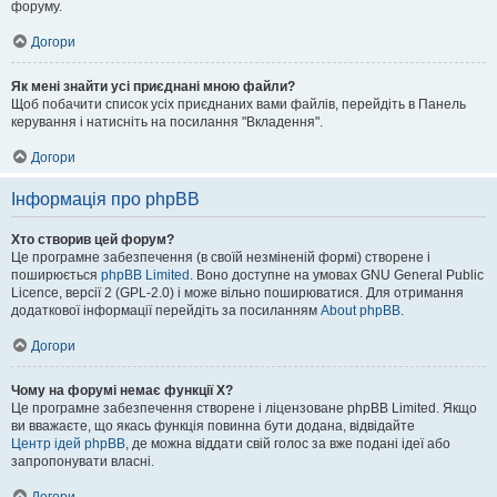
форуму.
Догори
Як мені знайти усі приєднані мною файли?
Щоб побачити список усіх приєднаних вами файлів, перейдіть в Панель
керування і натисніть на посилання "Вкладення".
Догори
Інформація про phpBB
Хто створив цей форум?
Це програмне забезпечення (в своїй незміненій формі) створене і
поширюється
phpBB Limited
. Воно доступне на умовах GNU General Public
Licence, версії 2 (GPL-2.0) і може вільно поширюватися. Для отримання
додаткової інформації перейдіть за посиланням
About phpBB
.
Догори
Чому на форумі немає функції X?
Це програмне забезпечення створене і ліцензоване phpBB Limited. Якщо
ви вважаєте, що якась функція повинна бути додана, відвідайте
Центр ідей phpBB
, де можна віддати свій голос за вже подані ідеї або
запропонувати власні.