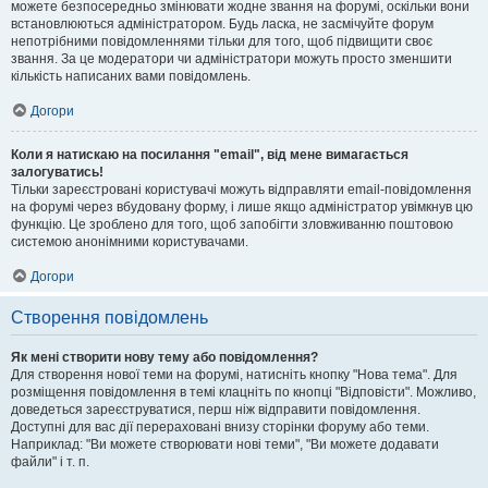
можете безпосередньо змінювати жодне звання на форумі, оскільки вони
встановлюються адміністратором. Будь ласка, не засмічуйте форум
непотрібними повідомленнями тільки для того, щоб підвищити своє
звання. За це модератори чи адміністратори можуть просто зменшити
кількість написаних вами повідомлень.
Догори
Коли я натискаю на посилання "email", від мене вимагається
залогуватись!
Тільки зареєстровані користувачі можуть відправляти email-повідомлення
на форумі через вбудовану форму, і лише якщо адміністратор увімкнув цю
функцію. Це зроблено для того, щоб запобігти зловживанню поштовою
системою анонімними користувачами.
Догори
Створення повідомлень
Як мені створити нову тему або повідомлення?
Для створення нової теми на форумі, натисніть кнопку "Нова тема". Для
розміщення повідомлення в темі клацніть по кнопці "Відповісти". Можливо,
доведеться зареєструватися, перш ніж відправити повідомлення.
Доступні для вас дії перераховані внизу сторінки форуму або теми.
Наприклад: "Ви можете створювати нові теми", "Ви можете додавати
файли" і т. п.