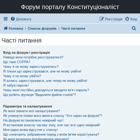
Форум порталу Конституціоналіст
Допомога
Реєстрація
Вхід
П
Головна
Список форумів
Часті питання
о
Часті питання
ш
у
Вхід на форум і реєстрація
Навіщо мені потрібно реєструватися?
к
Що таке COPPA?
Чому я не можу зареєструватись?
Я тільки що зареєструвався, але не можу увійти!
Чому я не можу увійти?
Я колись зареєструвався, але тепер не можу увійти!
Я забув пароль!
Чому мені постійно доводиться вводити ім’я і пароль?
Що робить функція "Видалити файли cookie"?
Параметри та налаштування
Як мені змінити мої налаштування?
Як уникнути появи мого імені в списку "Хто зараз на форумі"?
На форумі встановлено невірний час!
Я встановив власну часову зону, але час все одно невірний!
Моя рідна мова відсутня у списку!
Що означають зображення поряд з моїм ім'ям користувача?
Як мені включити відображення аватари?