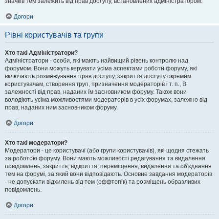
значків тем залежить від прав доступу, встановлених адміністратором.
Догори
Рівні користувачів та групи
Хто такі Адміністратори?
Адміністратори - особи, які мають найвищий рівень контролю над
форумом. Вони можуть керувати усіма аспектами роботи форуму, які
включають розмежування прав доступу, закриття доступу окремим
користувачам, створення груп, призначення модераторів і т. п., В
залежності від прав, наданих їм засновником форуму. Також вони
володіють усіма можливостями модераторів в усіх форумах, залежно від
прав, наданих ним засновником форуму.
Догори
Хто такі модератори?
Модератори - це користувачі (або групи користувачів), які щодня стежать
за роботою форуму. Вони мають можливості редагування та видалення
повідомлень, закриття, відкриття, переміщення, видалення та об'єднання
тем на форумі, за який вони відповідають. Основне завдання модераторів
- не допускати відхилень від тем (оффтопік) та розміщень образливих
повідомлень.
Догори