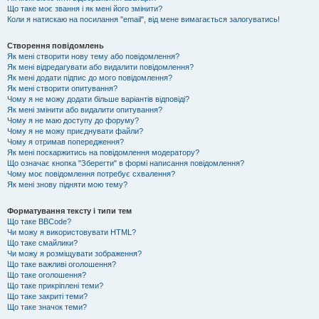
Що таке моє звання і як мені його змінити?
Коли я натискаю на посилання "email", від мене вимагається залогуватись!
Створення повідомлень
Як мені створити нову тему або повідомлення?
Як мені відредагувати або видалити повідомлення?
Як мені додати підпис до мого повідомлення?
Як мені створити опитування?
Чому я не можу додати більше варіантів відповіді?
Як мені змінити або видалити опитування?
Чому я не маю доступу до форуму?
Чому я не можу приєднувати файли?
Чому я отримав попередження?
Як мені поскаржитись на повідомлення модератору?
Що означає кнопка "Зберегти" в формі написання повідомлення?
Чому моє повідомлення потребує схвалення?
Як мені знову підняти мою тему?
Форматування тексту і типи тем
Що таке BBCode?
Чи можу я використовувати HTML?
Що таке смайлики?
Чи можу я розміщувати зображення?
Що таке важливі оголошення?
Що таке оголошення?
Що таке прикріплені теми?
Що таке закриті теми?
Що таке значок теми?