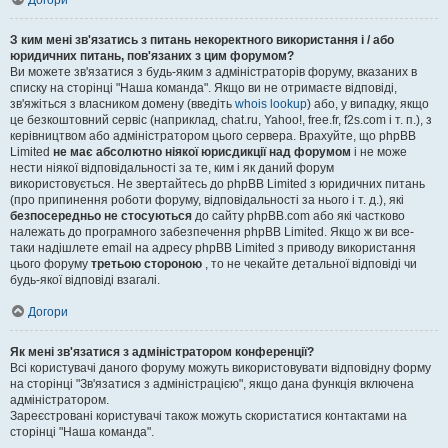
Догори
З ким мені зв'язатись з питань некоректного використання і / або
юридичних питань, пов'язаних з цим форумом?
Ви можете зв'язатися з будь-яким з адміністраторів форуму, вказаних в
списку на сторінці "Наша команда". Якщо ви не отримаєте відповіді,
зв'яжіться з власником домену (введіть
whois lookup
) або, у випадку, якщо
це безкоштовний сервіс (наприклад, chat.ru, Yahoo!, free.fr, f2s.com і т. п.), з
керівництвом або адміністратором цього сервера. Врахуйте, що phpBB
Limited
не має абсолютно ніякої юрисдикції над форумом
і не може
нести ніякої відповідальності за те, ким і як даний форум
використовується. Не звертайтесь до phpBB Limited з юридичних питань
(про припинення роботи форуму, відповідальності за нього і т. д.), які
безпосередньо не стосуються
до сайту phpBB.com або які частково
належать до програмного забезпечення phpBB Limited. Якщо ж ви все-
таки надішлете email на адресу phpBB Limited з приводу використання
цього форуму
третьою стороною
, то не чекайте детальної відповіді чи
будь-якої відповіді взагалі.
Догори
Як мені зв'язатися з адміністратором конференції?
Всі користувачі даного форуму можуть використовувати відповідну форму
на сторінці "Зв'язатися з адміністрацією", якщо дана функція включена
адміністратором.
Зареєстровані користувачі також можуть скористатися контактами на
сторінці "Наша команда".