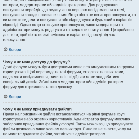
Так само, як і повідомлення, опитування можуть редагуватись лише їхнім
автором, модераторами або адміністраторами. Для редагування
опитування перейдіть до редагування першого повідомлення в темі;
опитування завжди пов'язане з ним. Якщо ніхто не встиг проголосувати, то
ви можете видалити опитування або відредагувати будь-який з варіантів
відповіді. Однак якщо хтось уже проголосував, лише модератори та
адміністратори можуть редагувати та видаляти опитування. Це зроблено
для того, щоб ніхто не зміг змінювати варіанти відповіді під час
голосування.
Догори
Чому я не маю доступу до форуму?
Деякі форуми можуть бути доступними лише певним учасникам та групам
користувачів. Щоб переглядати такі форуми, створювати в них теми,
надсилати повідомлення, вчиняти інші дії, вам може знадобитися
спеціальний дозвіл. Зв'яжіться з модератором або адміністратором
форуму для отримання такого дозволу.
Догори
Чому я не можу приєднувати файли?
Права на приєднання файлів встановлюються на рівні форумів, груп
користувачів або окремих користувачів. Адміністратор форуму можливо
заборонив приєднання файлів у форумі. Також можливо, що приєднувати
файли дозволено лише членам певних груп. Якщо ви не знаєте, чому ви
не можете додавати файли, зв'яжіться з адміністратором.