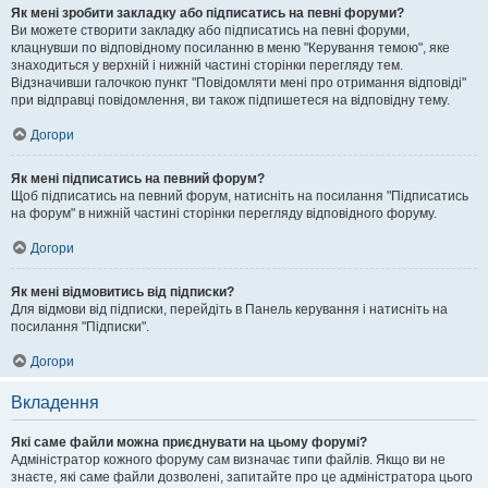
Як мені зробити закладку або підписатись на певні форуми?
Ви можете створити закладку або підписатись на певні форуми,
клацнувши по відповідному посиланню в меню "Керування темою", яке
знаходиться у верхній і нижній частині сторінки перегляду тем.
Відзначивши галочкою пункт "Повідомляти мені про отримання відповіді"
при відправці повідомлення, ви також підпишетеся на відповідну тему.
Догори
Як мені підписатись на певний форум?
Щоб підписатись на певний форум, натисніть на посилання "Підписатись
на форум" в нижній частині сторінки перегляду відповідного форуму.
Догори
Як мені відмовитись від підписки?
Для відмови від підписки, перейдіть в Панель керування і натисніть на
посилання "Підписки".
Догори
Вкладення
Які саме файли можна приєднувати на цьому форумі?
Адміністратор кожного форуму сам визначає типи файлів. Якщо ви не
знаєте, які саме файли дозволені, запитайте про це адміністратора цього