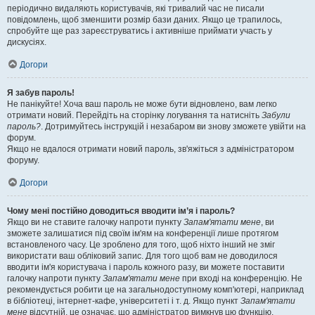
періодично видаляють користувачів, які тривалий час не писали
повідомлень, щоб зменшити розмір бази даних. Якщо це трапилось,
спробуйте ще раз зареєструватись і активніше приймати участь у
дискусіях.
Догори
Я забув пароль!
Не панікуйте! Хоча ваш пароль не може бути відновлено, вам легко
отримати новий. Перейдіть на сторінку логування та натисніть
Забули
пароль?
. Дотримуйтесь інструкцій і незабаром ви знову зможете увійти на
форум.
Якщо не вдалося отримати новий пароль, зв'яжіться з адміністратором
форуму.
Догори
Чому мені постійно доводиться вводити ім’я і пароль?
Якщо ви не ставите галочку напроти пункту
Запам'ятати мене
, ви
зможете залишатися під своїм ім'ям на конференції лише протягом
встановленого часу. Це зроблено для того, щоб ніхто інший не зміг
використати ваш обліковий запис. Для того щоб вам не доводилося
вводити ім'я користувача і пароль кожного разу, ви можете поставити
галочку напроти пункту
Запам'ятати мене
при вході на конференцію. Не
рекомендується робити це на загальнодоступному комп'ютері, наприклад
в бібліотеці, інтернет-кафе, університеті і т. д. Якщо пункт
Запам'ятати
мене
відсутній, це означає, що адміністратор вимкнув цю функцію.