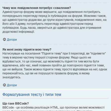
Чому моє повідомлення потребує схвалення?
Адміністратор форуму може вирішити, що повідомлення потребують
попереднього перегляду перед їх публікацією на форумі. Можливо також,
що адміністратор додав вас до групи користувачів, повідомлення яких, на
його або її думку, потребують перегляду адміністратором перед
публікацією. Будь ласка, зверніться до адміністратора для отримання
додаткової інформації.
Догори
Як мені знову підняти мою тему?
Натиснувши на посилання "Підняти тему" при її перегляді, ви "піднімете"
тему в верхню частину першої сторінки форуму. Якщо цього не
відбувається, то це означає, що можливість підняття тим могла бути
відключена, або час, який повинен пройти до повторного підняття теми,
ще не вийшов. Також можна підняти тему, просто відповівши на неї, однак
переконайтесь, що ви не порушуєте правила форуму, в якому
знаходитесь.
Догори
Форматування тексту і типи тем
Що таке BBCode?
BBCode - це особлива реалізація HTML, що пропонує великі можливості