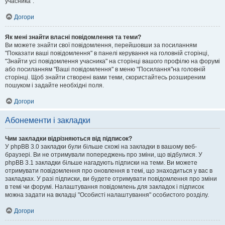
учасника".
Догори
Як мені знайти власні повідомлення та теми?
Ви можете знайти свої повідомлення, перейшовши за посиланням
"Показати ваші повідомлення" в панелі керування на головній сторінці,
"Знайти усі повідомлення учасника" на сторінці вашого профілю на форумі
або посиланням "Ваші повідомлення" в меню "Посилання"на головній
сторінці. Щоб знайти створені вами теми, скористайтесь розширеним
пошуком і задайте необхідні поля.
Догори
Абонементи і закладки
Чим закладки відрізняються від підписок?
У phpBB 3.0 закладки були більше схожі на закладки в вашому веб-
браузері. Ви не отримували попереджень про зміни, що відбулися. У
phpBB 3.1 закладки більше нагадують підписки на теми. Ви можете
отримувати повідомлення про оновлення в темі, що знаходиться у вас в
закладках. У разі підписки, ви будете отримувати повідомлення про зміни
в темі чи форумі. Налаштування повідомлень для закладок і підписок
можна задати на вкладці "Особисті налаштування" особистого розділу.
Догори