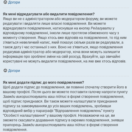
Догори
Як мені відредагувати або видалити повідомлення?
Якщо ви не є адміністратором або модератором форуму, ви можете
редагувати і видаляти лише власні повідомлення. Ви можете
відредагувати повідомлення, натиснувши на кнопку
Редагувати
у
відповідному повідомленні, інколи лише протягом обмеженого часу з
моменту створення. Якщо хтось вже відповів на повідомлення, то під ним
з'явиться невеличкий напис, який показує скільки разів ви редагували, а
також дату і час останньої з них. Воно не з'явиться, якщо повідомлення
редагував адміністратор або модератор, хоча вони можуть залишити
інформацію про зроблені зміни на свій розсуд. Врахуйте, що звичайні
користувачі не можуть видалити повідомлення, на яке вже хтось відповів.
Догори
Як мені додати підпис до мого повідомлення?
Щоб додати підпис до повідомлення, ви повинні спочатку створити його в
вашому профілі. Після цього ви можете поставити галочку напроти пункту
Завжди використовувати ваш підпис
в формі створення повідомлення,
щоб підпис приєднався. Ви також можете налаштувати приєднання
підпису за замовчуванням до усіх ваших повідомлень, зробивши
відповідний вибір у параграфі "Відправлення повідомлень" пункту
"Особисті налаштування" у вашому профілі. Незважаючи на це, ви
зможете скасувати додавання підпису в окремих повідомлення, знявши
прапорець
Завжди використовувати ваш підпис
в формі створення
повідомлення.