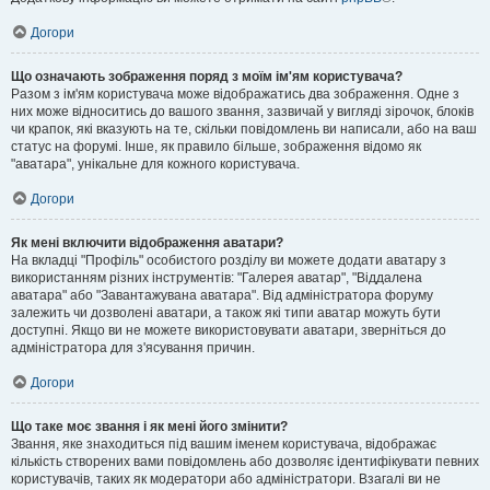
Догори
Що означають зображення поряд з моїм ім'ям користувача?
Разом з ім'ям користувача може відображатись два зображення. Одне з
них може відноситись до вашого звання, зазвичай у вигляді зірочок, блоків
чи крапок, які вказують на те, скільки повідомлень ви написали, або на ваш
статус на форумі. Інше, як правило більше, зображення відомо як
"аватара", унікальне для кожного користувача.
Догори
Як мені включити відображення аватари?
На вкладці "Профіль" особистого розділу ви можете додати аватару з
використанням різних інструментів: "Галерея аватар", "Віддалена
аватара" або "Завантажувана аватара". Від адміністратора форуму
залежить чи дозволені аватари, а також які типи аватар можуть бути
доступні. Якщо ви не можете використовувати аватари, зверніться до
адміністратора для з'ясування причин.
Догори
Що таке моє звання і як мені його змінити?
Звання, яке знаходиться під вашим іменем користувача, відображає
кількість створених вами повідомлень або дозволяє ідентифікувати певних
користувачів, таких як модератори або адміністратори. Взагалі ви не