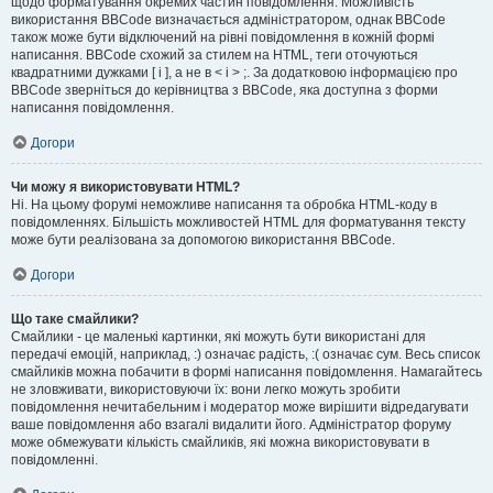
щодо форматування окремих частин повідомлення. Можливість
використання BBCode визначається адміністратором, однак BBCode
також може бути відключений на рівні повідомлення в кожній формі
написання. BBCode схожий за стилем на HTML, теги оточуються
квадратними дужками [ і ], а не в < і > ;. За додатковою інформацією про
BBCode зверніться до керівництва з BBCode, яка доступна з форми
написання повідомлення.
Догори
Чи можу я використовувати HTML?
Ні. На цьому форумі неможливе написання та обробка HTML-коду в
повідомленнях. Більшість можливостей HTML для форматування тексту
може бути реалізована за допомогою використання BBCode.
Догори
Що таке смайлики?
Смайлики - це маленькі картинки, які можуть бути використані для
передачі емоцій, наприклад, :) означає радість, :( означає сум. Весь список
смайликів можна побачити в формі написання повідомлення. Намагайтесь
не зловживати, використовуючи їх: вони легко можуть зробити
повідомлення нечитабельним і модератор може вирішити відредагувати
ваше повідомлення або взагалі видалити його. Адміністратор форуму
може обмежувати кількість смайликів, які можна використовувати в
повідомленні.