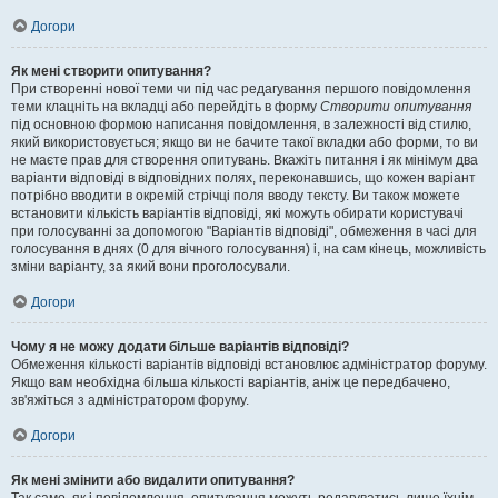
Догори
Як мені створити опитування?
При створенні нової теми чи під час редагування першого повідомлення
теми клацніть на вкладці або перейдіть в форму
Створити опитування
під основною формою написання повідомлення, в залежності від стилю,
який використовується; якщо ви не бачите такої вкладки або форми, то ви
не маєте прав для створення опитувань. Вкажіть питання і як мінімум два
варіанти відповіді в відповідних полях, переконавшись, що кожен варіант
потрібно вводити в окремій стрічці поля вводу тексту. Ви також можете
встановити кількість варіантів відповіді, які можуть обирати користувачі
при голосуванні за допомогою "Варіантів відповіді", обмеження в часі для
голосування в днях (0 для вічного голосування) і, на сам кінець, можливість
зміни варіанту, за який вони проголосували.
Догори
Чому я не можу додати більше варіантів відповіді?
Обмеження кількості варіантів відповіді встановлює адміністратор форуму.
Якщо вам необхідна більша кількості варіантів, аніж це передбачено,
зв'яжіться з адміністратором форуму.
Догори
Як мені змінити або видалити опитування?