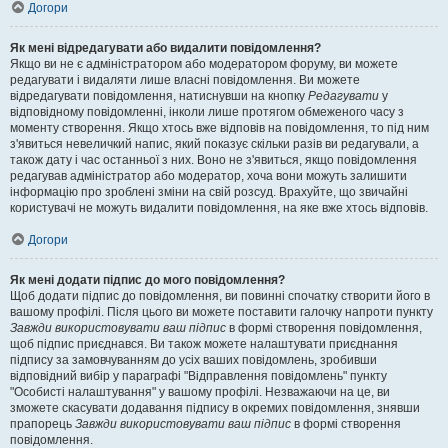
Догори
Як мені відредагувати або видалити повідомлення?
Якщо ви не є адміністратором або модератором форуму, ви можете
редагувати і видаляти лише власні повідомлення. Ви можете
відредагувати повідомлення, натиснувши на кнопку
Редагувати
у
відповідному повідомленні, інколи лише протягом обмеженого часу з
моменту створення. Якщо хтось вже відповів на повідомлення, то під ним
з'явиться невеличкий напис, який показує скільки разів ви редагували, а
також дату і час останньої з них. Воно не з'явиться, якщо повідомлення
редагував адміністратор або модератор, хоча вони можуть залишити
інформацію про зроблені зміни на свій розсуд. Врахуйте, що звичайні
користувачі не можуть видалити повідомлення, на яке вже хтось відповів.
Догори
Як мені додати підпис до мого повідомлення?
Щоб додати підпис до повідомлення, ви повинні спочатку створити його в
вашому профілі. Після цього ви можете поставити галочку напроти пункту
Завжди використовувати ваш підпис
в формі створення повідомлення,
щоб підпис приєднався. Ви також можете налаштувати приєднання
підпису за замовчуванням до усіх ваших повідомлень, зробивши
відповідний вибір у параграфі "Відправлення повідомлень" пункту
"Особисті налаштування" у вашому профілі. Незважаючи на це, ви
зможете скасувати додавання підпису в окремих повідомлення, знявши
прапорець
Завжди використовувати ваш підпис
в формі створення
повідомлення.