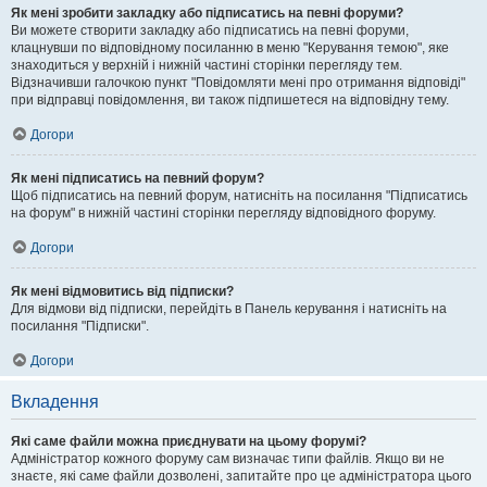
Як мені зробити закладку або підписатись на певні форуми?
Ви можете створити закладку або підписатись на певні форуми,
клацнувши по відповідному посиланню в меню "Керування темою", яке
знаходиться у верхній і нижній частині сторінки перегляду тем.
Відзначивши галочкою пункт "Повідомляти мені про отримання відповіді"
при відправці повідомлення, ви також підпишетеся на відповідну тему.
Догори
Як мені підписатись на певний форум?
Щоб підписатись на певний форум, натисніть на посилання "Підписатись
на форум" в нижній частині сторінки перегляду відповідного форуму.
Догори
Як мені відмовитись від підписки?
Для відмови від підписки, перейдіть в Панель керування і натисніть на
посилання "Підписки".
Догори
Вкладення
Які саме файли можна приєднувати на цьому форумі?
Адміністратор кожного форуму сам визначає типи файлів. Якщо ви не
знаєте, які саме файли дозволені, запитайте про це адміністратора цього