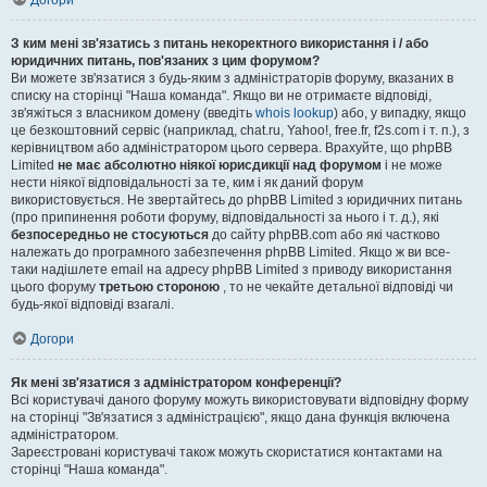
Догори
З ким мені зв'язатись з питань некоректного використання і / або
юридичних питань, пов'язаних з цим форумом?
Ви можете зв'язатися з будь-яким з адміністраторів форуму, вказаних в
списку на сторінці "Наша команда". Якщо ви не отримаєте відповіді,
зв'яжіться з власником домену (введіть
whois lookup
) або, у випадку, якщо
це безкоштовний сервіс (наприклад, chat.ru, Yahoo!, free.fr, f2s.com і т. п.), з
керівництвом або адміністратором цього сервера. Врахуйте, що phpBB
Limited
не має абсолютно ніякої юрисдикції над форумом
і не може
нести ніякої відповідальності за те, ким і як даний форум
використовується. Не звертайтесь до phpBB Limited з юридичних питань
(про припинення роботи форуму, відповідальності за нього і т. д.), які
безпосередньо не стосуються
до сайту phpBB.com або які частково
належать до програмного забезпечення phpBB Limited. Якщо ж ви все-
таки надішлете email на адресу phpBB Limited з приводу використання
цього форуму
третьою стороною
, то не чекайте детальної відповіді чи
будь-якої відповіді взагалі.
Догори
Як мені зв'язатися з адміністратором конференції?
Всі користувачі даного форуму можуть використовувати відповідну форму
на сторінці "Зв'язатися з адміністрацією", якщо дана функція включена
адміністратором.
Зареєстровані користувачі також можуть скористатися контактами на
сторінці "Наша команда".