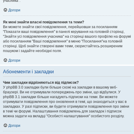
учасника".
Догори
Як мені знайти власні повідомлення та теми?
Ви можете знайти свої повідомлення, перейшовши за посиланням
"Показати ваші повідомлення" в панелі керування на головній сторінці,
"Знайти усі повідомлення учасника" на сторінці вашого профілю на форумі
або посиланням "Ваші повідомлення" в меню "Посилання"на головній
сторінці. Щоб знайти створені вами теми, скористайтесь розширеним
пошуком і задайте необхідні поля.
Догори
Абонементи і закладки
Чим закладки відрізняються від підписок?
У phpBB 3.0 закладки були більше схожі на закладки в вашому веб-
браузері. Ви не отримували попереджень про зміни, що відбулися. У
phpBB 3.1 закладки більше нагадують підписки на теми. Ви можете
отримувати повідомлення про оновлення в темі, що знаходиться у вас в
закладках. У разі підписки, ви будете отримувати повідомлення про зміни
в темі чи форумі. Налаштування повідомлень для закладок і підписок
можна задати на вкладці "Особисті налаштування" особистого розділу.
Догори