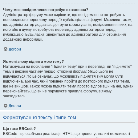
Чому моє повідомлення потребує схвалення?
Адміністратор форуму може вирішити, що повідомлення потребують
попереднього перегляду перед їх публікацією на форумі. Можливо також,
що адміністратор додав вас до групи користувачів, повідомлення яких, на
його або її думку, потребують перегляду адміністратором перед
публікацією. Будь ласка, зверніться до адміністратора для отримання
додаткової інформації.
Догори
Як мені знову підняти мою тему?
Натиснувши на посилання "Підняти тему" при її перегляді, ви "піднімете"
тему в верхню частину першої сторінки форуму. Якщо цього не
відбувається, то це означає, що можливість підняття тим могла бути
відключена, або час, який повинен пройти до повторного підняття теми,
ще не вийшов. Також можна підняти тему, просто відповівши на неї, однак
переконайтесь, що ви не порушуєте правила форуму, в якому
знаходитесь.
Догори
Форматування тексту і типи тем
Що таке BBCode?
BBCode - це особлива реалізація HTML, що пропонує великі можливості