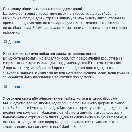
Я не можу відсилати приватні повідомлення!
Це може бути одна з трьох причин: ви не зареєструвались і / або не
ввійшли на форум, адміністрація відімкнула можливість використовувати
приватні повідомлення на всьому форумі або ж адміністратор заборонив
це особисто вам. Зв'яжіться з адміністратором для отримання додаткової
інформації.
Догори
Я постійно отримую небажані приватні повідомлення!
Ви можете автоматично видаляти особисті повідомлення користувачів,
скориставшись правилами для повідомлень у вашій Панелі керування.
Якщо ви отримуєте образливі приватні повідомлення від одного з
учасників, відправте скаргу на це повідомлення модераторам; вони можуть
заборонити йому надсилання приватних повідомлень.
Догори
Я отримав спам або образливий email від когось із цього форуму!
Ми шкодуємо про це. Форма надсилання email на цьому форумі включає
засоби безпеки і можливість відслідковувати користувачів, що надсилають
подібні повідомлення. Надішліть email-листа адміністратору форуму з
повною копією отриманого листа. Дуже важливо включити усі заголовки, в
яких міститься детальна інформація про відправника. Адміністратор
зможе у цьому випадку вжити необхідні заходи.