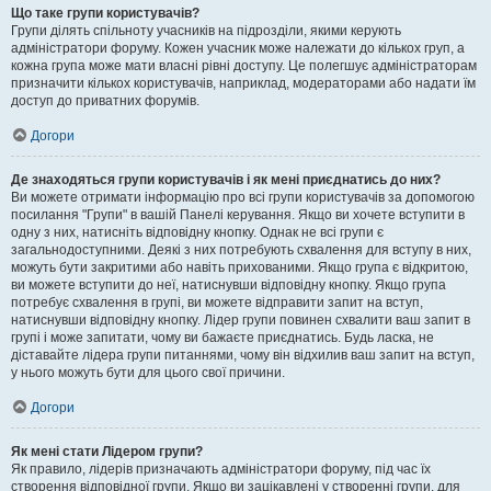
Що таке групи користувачів?
Групи ділять спільноту учасників на підрозділи, якими керують
адміністратори форуму. Кожен учасник може належати до кількох груп, а
кожна група може мати власні рівні доступу. Це полегшує адміністраторам
призначити кількох користувачів, наприклад, модераторами або надати їм
доступ до приватних форумів.
Догори
Де знаходяться групи користувачів і як мені приєднатись до них?
Ви можете отримати інформацію про всі групи користувачів за допомогою
посилання "Групи" в вашій Панелі керування. Якщо ви хочете вступити в
одну з них, натисніть відповідну кнопку. Однак не всі групи є
загальнодоступними. Деякі з них потребують схвалення для вступу в них,
можуть бути закритими або навіть прихованими. Якщо група є відкритою,
ви можете вступити до неї, натиснувши відповідну кнопку. Якщо група
потребує схвалення в групі, ви можете відправити запит на вступ,
натиснувши відповідну кнопку. Лідер групи повинен схвалити ваш запит в
групі і може запитати, чому ви бажаєте приєднатись. Будь ласка, не
діставайте лідера групи питаннями, чому він відхилив ваш запит на вступ,
у нього можуть бути для цього свої причини.
Догори
Як мені стати Лідером групи?
Як правило, лідерів призначають адміністратори форуму, під час їх
створення відповідної групи. Якщо ви зацікавлені у створенні групи, для