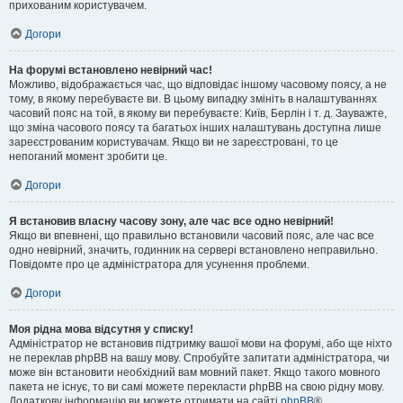
прихованим користувачем.
Догори
На форумі встановлено невірний час!
Можливо, відображається час, що відповідає іншому часовому поясу, а не
тому, в якому перебуваєте ви. В цьому випадку змініть в налаштуваннях
часовий пояс на той, в якому ви перебуваєте: Київ, Берлін і т. д. Зауважте,
що зміна часового поясу та багатьох інших налаштувань доступна лише
зареєстрованим користувачам. Якщо ви не зареєстровані, то це
непоганий момент зробити це.
Догори
Я встановив власну часову зону, але час все одно невірний!
Якщо ви впевнені, що правильно встановили часовий пояс, але час все
одно невірний, значить, годинник на сервері встановлено неправильно.
Повідомте про це адміністратора для усунення проблеми.
Догори
Моя рідна мова відсутня у списку!
Адміністратор не встановив підтримку вашої мови на форумі, або ще ніхто
не переклав phpBB на вашу мову. Спробуйте запитати адміністратора, чи
може він встановити необхідний вам мовний пакет. Якщо такого мовного
пакета не існує, то ви самі можете перекласти phpBB на свою рідну мову.
Додаткову інформацію ви можете отримати на сайті
phpBB
®.