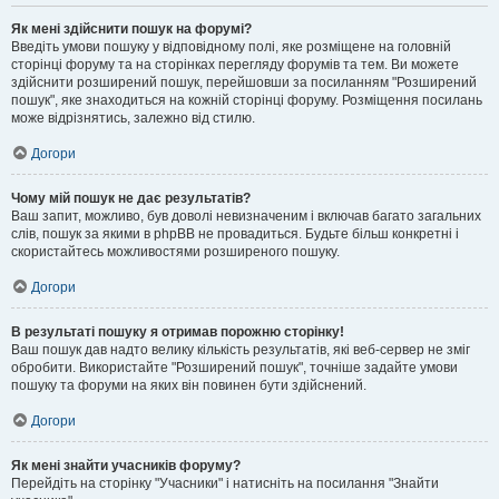
Як мені здійснити пошук на форумі?
Введіть умови пошуку у відповідному полі, яке розміщене на головній
сторінці форуму та на сторінках перегляду форумів та тем. Ви можете
здійснити розширений пошук, перейшовши за посиланням "Розширений
пошук", яке знаходиться на кожній сторінці форуму. Розміщення посилань
може відрізнятись, залежно від стилю.
Догори
Чому мій пошук не дає результатів?
Ваш запит, можливо, був доволі невизначеним і включав багато загальних
слів, пошук за якими в phpBB не провадиться. Будьте більш конкретні і
скористайтесь можливостями розширеного пошуку.
Догори
В результаті пошуку я отримав порожню сторінку!
Ваш пошук дав надто велику кількість результатів, які веб-сервер не зміг
обробити. Використайте "Розширений пошук", точніше задайте умови
пошуку та форуми на яких він повинен бути здійснений.
Догори
Як мені знайти учасників форуму?
Перейдіть на сторінку "Учасники" і натисніть на посилання "Знайти