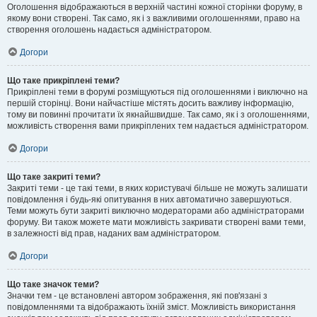
Оголошення відображаються в верхній частині кожної сторінки форуму, в
якому вони створені. Так само, як і з важливими оголошеннями, право на
створення оголошень надається адміністратором.
Догори
Що таке прикріплені теми?
Прикріплені теми в форумі розміщуються під оголошеннями і виключно на
першій сторінці. Вони найчастіше містять досить важливу інформацію,
тому ви повинні прочитати їх якнайшвидше. Так само, як і з оголошеннями,
можливість створення вами прикріплених тем надається адміністратором.
Догори
Що таке закриті теми?
Закриті теми - це такі теми, в яких користувачі більше не можуть залишати
повідомлення і будь-які опитування в них автоматично завершуються.
Теми можуть бути закриті виключно модераторами або адміністраторами
форуму. Ви також можете мати можливість закривати створені вами теми,
в залежності від прав, наданих вам адміністратором.
Догори
Що таке значок теми?
Значки тем - це встановлені автором зображення, які пов'язані з
повідомленнями та відображають їхній зміст. Можливість використання