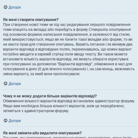
Догори
Як мені створити опитування?
При створенні нової теми чи під час редагування першого повідомлення
теми клацніть на вкладці або перейдіть в форму
Створити опитування
під основною формою написання повідомлення, в залежності від стилю,
який використовується; якщо ви не бачите такої вкладки або форми, то ви
не маєте прав для створення опитувань. Вкажіть питання і як мінімум два
варіанти відповіді в відповідних полях, переконавшись, що кожен варіант
потрібно вводити в окремій стрічці поля вводу тексту. Ви також можете
встановити кількість варіантів відповіді, які можуть обирати користувачі
при голосуванні за допомогою "Варіантів відповіді", обмеження в часі для
голосування в днях (0 для вічного голосування) і, на сам кінець, можливість
зміни варіанту, за який вони проголосували.
Догори
Чому я не можу додати більше варіантів відповіді?
Обмеження кількості варіантів відповіді встановлює адміністратор форуму.
Якщо вам необхідна більша кількості варіантів, аніж це передбачено,
зв'яжіться з адміністратором форуму.
Догори
Як мені змінити або видалити опитування?