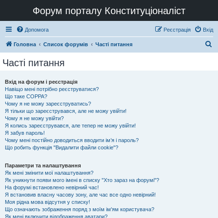
Форум порталу Конституціоналіст
Допомога
Реєстрація
Вхід
П
Головна
Список форумів
Часті питання
о
Часті питання
ш
у
Вхід на форум і реєстрація
Навіщо мені потрібно реєструватися?
к
Що таке COPPA?
Чому я не можу зареєструватись?
Я тільки що зареєструвався, але не можу увійти!
Чому я не можу увійти?
Я колись зареєструвався, але тепер не можу увійти!
Я забув пароль!
Чому мені постійно доводиться вводити ім’я і пароль?
Що робить функція "Видалити файли cookie"?
Параметри та налаштування
Як мені змінити мої налаштування?
Як уникнути появи мого імені в списку "Хто зараз на форумі"?
На форумі встановлено невірний час!
Я встановив власну часову зону, але час все одно невірний!
Моя рідна мова відсутня у списку!
Що означають зображення поряд з моїм ім'ям користувача?
Як мені включити відображення аватари?