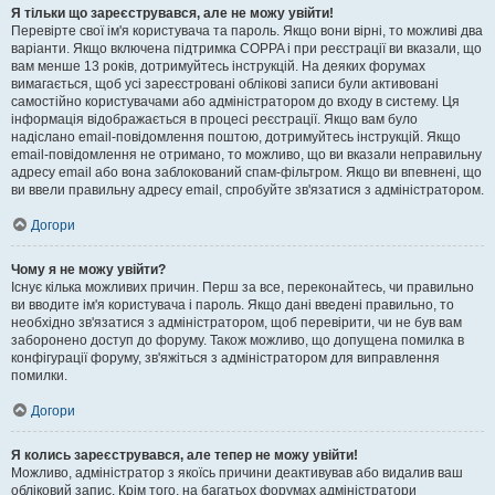
Я тільки що зареєструвався, але не можу увійти!
Перевірте свої ім'я користувача та пароль. Якщо вони вірні, то можливі два
варіанти. Якщо включена підтримка COPPA і при реєстрації ви вказали, що
вам менше 13 років, дотримуйтесь інструкцій. На деяких форумах
вимагається, щоб усі зареєстровані облікові записи були активовані
самостійно користувачами або адміністратором до входу в систему. Ця
інформація відображається в процесі реєстрації. Якщо вам було
надіслано email-повідомлення поштою, дотримуйтесь інструкцій. Якщо
email-повідомлення не отримано, то можливо, що ви вказали неправильну
адресу email або вона заблокований спам-фільтром. Якщо ви впевнені, що
ви ввели правильну адресу email, спробуйте зв'язатися з адміністратором.
Догори
Чому я не можу увійти?
Існує кілька можливих причин. Перш за все, переконайтесь, чи правильно
ви вводите ім'я користувача і пароль. Якщо дані введені правильно, то
необхідно зв'язатися з адміністратором, щоб перевірити, чи не був вам
заборонено доступ до форуму. Також можливо, що допущена помилка в
конфігурації форуму, зв'яжіться з адміністратором для виправлення
помилки.
Догори
Я колись зареєструвався, але тепер не можу увійти!
Можливо, адміністратор з якоїсь причини деактивував або видалив ваш
обліковий запис. Крім того, на багатьох форумах адміністратори