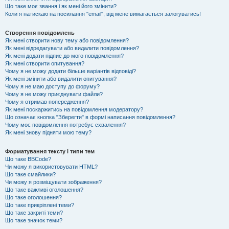
Що таке моє звання і як мені його змінити?
Коли я натискаю на посилання "email", від мене вимагається залогуватись!
Створення повідомлень
Як мені створити нову тему або повідомлення?
Як мені відредагувати або видалити повідомлення?
Як мені додати підпис до мого повідомлення?
Як мені створити опитування?
Чому я не можу додати більше варіантів відповіді?
Як мені змінити або видалити опитування?
Чому я не маю доступу до форуму?
Чому я не можу приєднувати файли?
Чому я отримав попередження?
Як мені поскаржитись на повідомлення модератору?
Що означає кнопка "Зберегти" в формі написання повідомлення?
Чому моє повідомлення потребує схвалення?
Як мені знову підняти мою тему?
Форматування тексту і типи тем
Що таке BBCode?
Чи можу я використовувати HTML?
Що таке смайлики?
Чи можу я розміщувати зображення?
Що таке важливі оголошення?
Що таке оголошення?
Що таке прикріплені теми?
Що таке закриті теми?
Що таке значок теми?