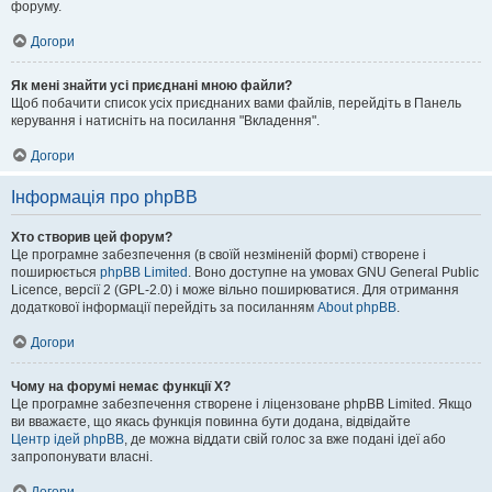
форуму.
Догори
Як мені знайти усі приєднані мною файли?
Щоб побачити список усіх приєднаних вами файлів, перейдіть в Панель
керування і натисніть на посилання "Вкладення".
Догори
Інформація про phpBB
Хто створив цей форум?
Це програмне забезпечення (в своїй незміненій формі) створене і
поширюється
phpBB Limited
. Воно доступне на умовах GNU General Public
Licence, версії 2 (GPL-2.0) і може вільно поширюватися. Для отримання
додаткової інформації перейдіть за посиланням
About phpBB
.
Догори
Чому на форумі немає функції X?
Це програмне забезпечення створене і ліцензоване phpBB Limited. Якщо
ви вважаєте, що якась функція повинна бути додана, відвідайте
Центр ідей phpBB
, де можна віддати свій голос за вже подані ідеї або
запропонувати власні.