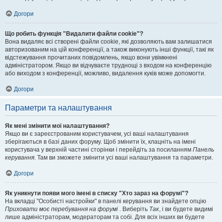
Догори
Що робить функція "Видалити файли cookie"?
Вона видаляє всі створені файли cookie, які дозволяють вам залишатися
авторизованим на цій конференції, а також виконують інші функції, такі як
відстежування прочитаних повідомлень, якщо вони увімкнені
адміністратором. Якщо ви відчуваєте труднощі з входом на конференцію
або виходом з конференції, можливо, видалення куків може допомогти.
Догори
Параметри та налаштування
Як мені змінити мої налаштування?
Якщо ви є зареєстрованим користувачем, усі ваші налаштування
зберігаються в базі даних форуму. Щоб змінити їх, клацніть на імені
користувача у верхній частині сторінки і перейдіть за посиланням
Панель
керування
. Там ви зможете змінити усі ваші налаштування та параметри.
Догори
Як уникнути появи мого імені в списку "Хто зараз на форумі"?
На вкладці "Особисті настройки" в панелі керування ви знайдете опцію
Приховати моє перебування на форумі
. Виберіть
Так
, і ви будете видимі
лише адміністраторам, модераторам та собі. Для всіх інших ви будете