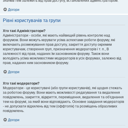
значків тем залежить від прав доступу, встановлених адміністратором.
Догори
Рівні користувачів та групи
Хто такі Адміністратори?
Адміністратори - особи, які мають найвищий рівень контролю над
форумом. Вони можуть керувати усіма аспектами роботи форуму, які
включають розмежування прав доступу, закриття доступу окремим
користувачам, створення груп, призначення модераторів і т. п., В
залежності від прав, наданих їм засновником форуму. Також вони
володіють усіма можливостями модераторів в усіх форумах, залежно від
прав, наданих ним засновником форуму.
Догори
Хто такі модератори?
Модератори - це користувачі (або групи користувачів), які щодня стежать
за роботою форуму. Вони мають можливості редагування та видалення
повідомлень, закриття, відкриття, переміщення, видалення та об'єднання
тем на форумі, за який вони відповідають. Основне завдання модераторів
- не допускати відхилень від тем (оффтопік) та розміщень образливих
повідомлень.
Догори