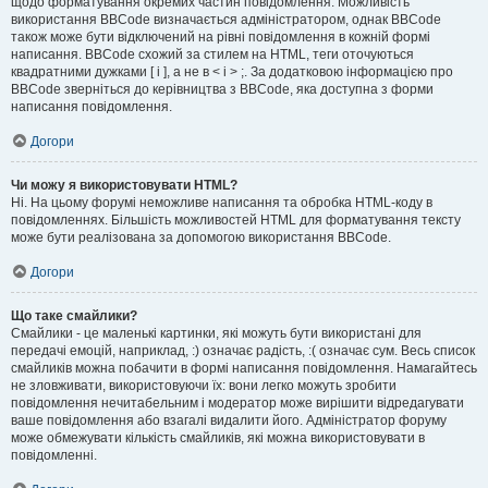
щодо форматування окремих частин повідомлення. Можливість
використання BBCode визначається адміністратором, однак BBCode
також може бути відключений на рівні повідомлення в кожній формі
написання. BBCode схожий за стилем на HTML, теги оточуються
квадратними дужками [ і ], а не в < і > ;. За додатковою інформацією про
BBCode зверніться до керівництва з BBCode, яка доступна з форми
написання повідомлення.
Догори
Чи можу я використовувати HTML?
Ні. На цьому форумі неможливе написання та обробка HTML-коду в
повідомленнях. Більшість можливостей HTML для форматування тексту
може бути реалізована за допомогою використання BBCode.
Догори
Що таке смайлики?
Смайлики - це маленькі картинки, які можуть бути використані для
передачі емоцій, наприклад, :) означає радість, :( означає сум. Весь список
смайликів можна побачити в формі написання повідомлення. Намагайтесь
не зловживати, використовуючи їх: вони легко можуть зробити
повідомлення нечитабельним і модератор може вирішити відредагувати
ваше повідомлення або взагалі видалити його. Адміністратор форуму
може обмежувати кількість смайликів, які можна використовувати в
повідомленні.