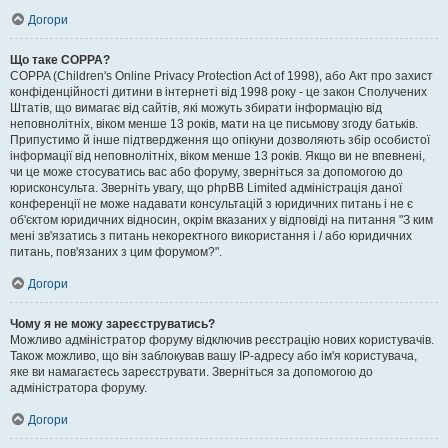
Догори
Що таке COPPA?
COPPA (Children's Online Privacy Protection Act of 1998), або Акт про захист
конфіденційності дитини в інтернеті від 1998 року - це закон Сполучених
Штатів, що вимагає від сайтів, які можуть збирати інформацію від
неповнолітніх, віком менше 13 років, мати на це письмову згоду батьків.
Припустимо й інше підтвердження що опікуни дозволяють збір особистої
інформації від неповнолітніх, віком менше 13 років. Якщо ви не впевнені,
чи це може стосуватись вас або форуму, зверніться за допомогою до
юрисконсульта. Зверніть увагу, що phpBB Limited адміністрація даної
конференції не може надавати консультацій з юридичних питань і не є
об'єктом юридичних відносин, окрім вказаних у відповіді на питання "З ким
мені зв'язатись з питань некоректного використання і / або юридичних
питань, пов'язаних з цим форумом?".
Догори
Чому я не можу зареєструватись?
Можливо адміністратор форуму відключив реєстрацію нових користувачів.
Також можливо, що він заблокував вашу IP-адресу або ім'я користувача,
яке ви намагаєтесь зареєструвати. Зверніться за допомогою до
адміністратора форуму.
Догори