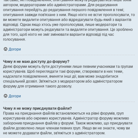
Так само, як і повідомлення, опитування можуть редагуватись лише їхнім
автором, модераторами або адміністраторами. Для редагування
опитування перейдіть до редагування першого повідомлення в темі;
опитування завжди пов'язане з ним. Якщо ніхто не встиг проголосувати, то
ви можете видалити опитування або відредагувати будь-який з варіантів
відповіді. Однак якщо хтось уже проголосував, лише модератори та
адміністратори можуть редагувати та видаляти опитування. Це зроблено
для того, щоб ніхто не зміг змінювати варіанти відповіді під час
голосування.
Догори
Чому я не маю доступу до форуму?
Деякі форуми можуть бути доступними лише певним учасникам та групам
користувачів. Щоб переглядати такі форуми, створювати в них теми,
надсилати повідомлення, вчиняти інші дії, вам може знадобитися
спеціальний дозвіл. Зв'яжіться з модератором або адміністратором
форуму для отримання такого дозволу.
Догори
Чому я не можу приєднувати файли?
Права на приєднання файлів встановлюються на рівні форумів, груп
користувачів або окремих користувачів. Адміністратор форуму можливо
заборонив приєднання файлів у форумі. Також можливо, що приєднувати
файли дозволено лише членам певних груп. Якщо ви не знаєте, чому ви
не можете додавати файли, зв'яжіться з адміністратором.