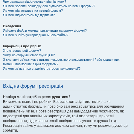
Чим закладки відрізняються від підписок?
Як мені зробити закладку або підписатись на певні форуми?
Як мені підписатись на певний форум?
Як мені відмовитись від підписки?
Вкладення
Які саме файли можна приєднувати на цьому форумі?
Як мені знайти усі приєднані мною файли?
Інформація про phpBB
Хто створив цей форум?
Чому на форумі немає функції X?
З ким мені зв'язатись з питань некоректного використання і / або юридичних
питань, пов'язаних з цим форумом?
Як мені зв'язатися з адміністратором конференції?
Вхід на форум і реєстрація
Навіщо мені потрібно реєструватися?
Ви можете цього і не робити. Все залежить від того, як вирішив
адміністратор форуму, чи потрібно вам реєструватись для розміщення
повідомлень, чи ні. Проте реєстрація дає вам додаткові можливості, які
недоступні для анонімних користувачів, такі як аватари, приватні
повідомлення, відсилання email-повідомлень, участь в групах і т. д.
Реєстрація займе у вас всього декілька хвилин, тому ми рекомендуємо це
зробити.