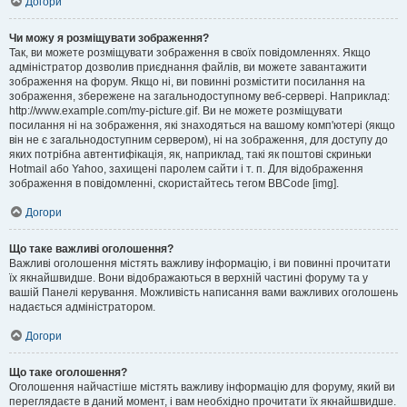
Догори
Чи можу я розміщувати зображення?
Так, ви можете розміщувати зображення в своїх повідомленнях. Якщо
адміністратор дозволив приєднання файлів, ви можете завантажити
зображення на форум. Якщо ні, ви повинні розмістити посилання на
зображення, збережене на загальнодоступному веб-сервері. Наприклад:
http://www.example.com/my-picture.gif. Ви не можете розміщувати
посилання ні на зображення, які знаходяться на вашому комп'ютері (якщо
він не є загальнодоступним сервером), ні на зображення, для доступу до
яких потрібна автентифікація, як, наприклад, такі як поштові скриньки
Hotmail або Yahoo, захищені паролем сайти і т. п. Для відображення
зображення в повідомленні, скористайтесь тегом BBCode [img].
Догори
Що таке важливі оголошення?
Важливі оголошення містять важливу інформацію, і ви повинні прочитати
їх якнайшвидше. Вони відображаються в верхній частині форуму та у
вашій Панелі керування. Можливість написання вами важливих оголошень
надається адміністратором.
Догори
Що таке оголошення?
Оголошення найчастіше містять важливу інформацію для форуму, який ви
переглядаєте в даний момент, і вам необхідно прочитати їх якнайшвидше.