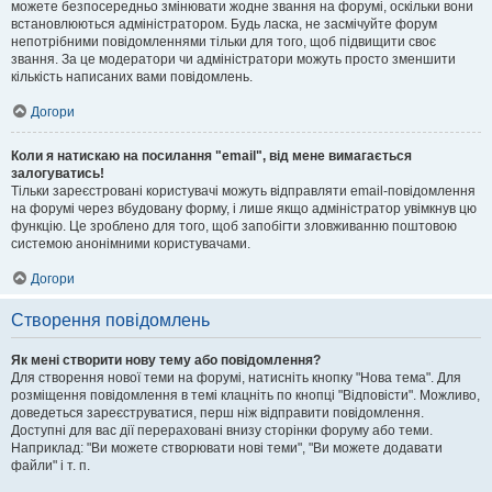
можете безпосередньо змінювати жодне звання на форумі, оскільки вони
встановлюються адміністратором. Будь ласка, не засмічуйте форум
непотрібними повідомленнями тільки для того, щоб підвищити своє
звання. За це модератори чи адміністратори можуть просто зменшити
кількість написаних вами повідомлень.
Догори
Коли я натискаю на посилання "email", від мене вимагається
залогуватись!
Тільки зареєстровані користувачі можуть відправляти email-повідомлення
на форумі через вбудовану форму, і лише якщо адміністратор увімкнув цю
функцію. Це зроблено для того, щоб запобігти зловживанню поштовою
системою анонімними користувачами.
Догори
Створення повідомлень
Як мені створити нову тему або повідомлення?
Для створення нової теми на форумі, натисніть кнопку "Нова тема". Для
розміщення повідомлення в темі клацніть по кнопці "Відповісти". Можливо,
доведеться зареєструватися, перш ніж відправити повідомлення.
Доступні для вас дії перераховані внизу сторінки форуму або теми.
Наприклад: "Ви можете створювати нові теми", "Ви можете додавати
файли" і т. п.