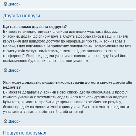
Догори
Друзі та недруги
Що таке список друзів та недругів?
Ви можете використовувати ці списки для інших учасників форуму.
Учасники, додані до списку друзів, будуть відображатись в вашій Панелі
керування для швидкого доступу до інформації про те, чи вони зараз в
мережі, і для відсилання їм приватних повідомлень. Повідомлення від цих
користувачів можуть виділятись, залежно від встановленого стилю
конференції. Якщо ви додали учасника в список ваших недругів, усі його
повідомлення буде приховано за замовчуванням.
Догори
Як я можу додавати / видаляти користувачів до мого списку друзів або
недругів?
Ви можете додавати учасників в свої списки двома способами. В профілі
кожного учасника є можливість додати його в список друзів або недругів.
Крім того, ви можете зробити це прямо з вашого особистого розділу,
безпосереднім введенням імені користувача. Ви також можете видаляти
учасників з ваших списків на тій самій сторінці.
Догори
Пошук по форумах