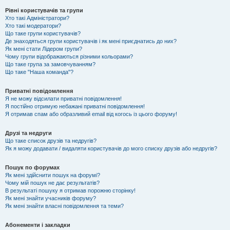
Рівні користувачів та групи
Хто такі Адміністратори?
Хто такі модератори?
Що таке групи користувачів?
Де знаходяться групи користувачів і як мені приєднатись до них?
Як мені стати Лідером групи?
Чому групи відображаються різними кольорами?
Що таке група за замовчуванням?
Що таке "Наша команда"?
Приватні повідомлення
Я не можу відсилати приватні повідомлення!
Я постійно отримую небажані приватні повідомлення!
Я отримав спам або образливий email від когось із цього форуму!
Друзі та недруги
Що таке список друзів та недругів?
Як я можу додавати / видаляти користувачів до мого списку друзів або недругів?
Пошук по форумах
Як мені здійснити пошук на форумі?
Чому мій пошук не дає результатів?
В результаті пошуку я отримав порожню сторінку!
Як мені знайти учасників форуму?
Як мені знайти власні повідомлення та теми?
Абонементи і закладки