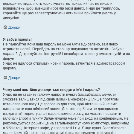
періодично видаляють користувачів, які тривалий час не писали
повідомлень, щоб зменшити розмір бази даних. Якщо це трапилось,
спробуйте ще раз зареєструватись і активніше приймати участь у
дискусіях.
Догори
Я забув пароль!
Не панікуйте! Хоча ваш пароль не може бути відновлено, вам легко
отримати новий. Перейдіть на сторінку логування та натисніть
Забули
пароль?
. Дотримуйтесь інструкцій і незабаром ви знову зможете увійти на
форум.
Якщо не вдалося отримати новий пароль, зв'яжіться з адміністратором
форуму.
Догори
Чому мені постійно доводиться вводити ім’я і пароль?
Якщо ви не ставите галочку напроти пункту
Запам'ятати мене
, ви
зможете залишатися під своїм ім'ям на конференції лише протягом
встановленого часу. Це зроблено для того, щоб ніхто інший не зміг
використати ваш обліковий запис. Для того щоб вам не доводилося
вводити ім'я користувача і пароль кожного разу, ви можете поставити
галочку напроти пункту
Запам'ятати мене
при вході на конференцію. Не
рекомендується робити це на загальнодоступному комп'ютері, наприклад
в бібліотеці, інтернет-кафе, університеті і т. д. Якщо пункт
Запам'ятати
мене
відсутній, це означає, що адміністратор вимкнув цю функцію.